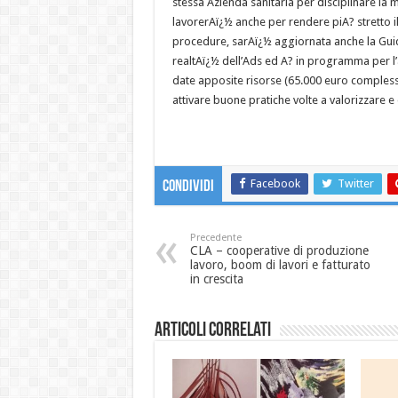
stessa Azienda sanitaria per disciplinare la 
lavorerAï¿½ anche per rendere piA? stretto il 
procedure, sarAï¿½ aggiornata anche la Guida
realtAï¿½ dell’Ads ed A? in programma per 
date apposite risorse (65.000 euro complessi
attivare buone pratiche volte a valorizzare e
Facebook
Twitter
Condividi
Precedente
CLA – cooperative di produzione
lavoro, boom di lavori e fatturato
in crescita
Articoli correlati