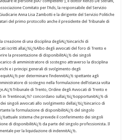
iduare le persone piA? competenti”), il dottor Renzo De Stefani,
ssociazione Comitato per l’Ads, la responsabile del Servizio
iudicarie Anna Lisa Zambotti e la dirigente del Servizio Politiche
rmatari del primo protocollo anche il presidente del Tribunale di
la creazione di una disciplina degliAï¿½incarichi di
ti iscritti allaï¿½ï¿½Albo degli avvocati del foro di Trento e
vorire la presentazione di disponibilitAï¿½ dei singoli
carico di amministratore di sostegno attraverso la disciplina
ichi e i principi generali di svolgimento degli
 a equitAï¿½ per determinare l’indennitAï¿½ spettante agli
mministratore di sostegno nella formulazione dell’istanza volta
ge.Aï¿½Tribunale di Trento, Ordine degli Avvocati di Trento e
 in Trentinoaï¿½? concordano sullaï¿½ï¿½opportunitAï¿½ di
 dei singoli avvocati allo svolgimento dellaï¿½ï¿½incarico di
tante la formulazione di disponibilitAï¿½ del singolo
½ï¿½attuale sistema che prevede il conferimento dei singoli
ione di disponibilitAï¿½ da parte del singolo professionista. Il
entale per la liquidazione di indennitAï¿½.