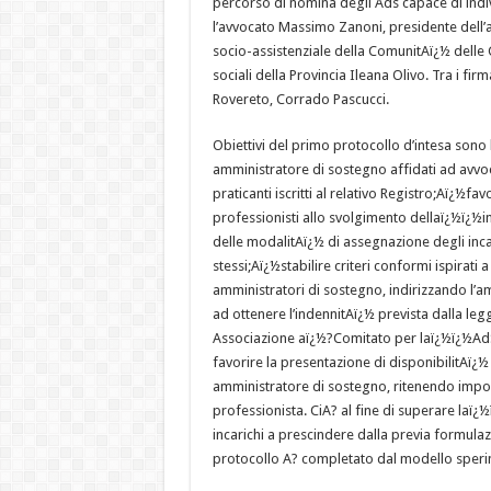
percorso di nomina degli Ads capace di indiv
l’avvocato Massimo Zanoni, presidente dell’a
socio-assistenziale della ComunitAï¿½ delle G
sociali della Provincia Ileana Olivo. Tra i fi
Rovereto, Corrado Pascucci.
Obiettivi del primo protocollo d’intesa sono 
amministratore di sostegno affidati ad avvoca
praticanti iscritti al relativo Registro;Aï¿½fa
professionisti allo svolgimento dellaï¿½ï¿½in
delle modalitAï¿½ di assegnazione degli incar
stessi;Aï¿½stabilire criteri conformi ispirati
amministratori di sostegno, indirizzando l’a
ad ottenere l’indennitAï¿½ prevista dalla leg
Associazione aï¿½?Comitato per laï¿½ï¿½AdS
favorire la presentazione di disponibilitAï¿½
amministratore di sostegno, ritenendo impor
professionista. CiA? al fine di superare laï¿
incarichi a prescindere dalla previa formulaz
protocollo A? completato dal modello sperim