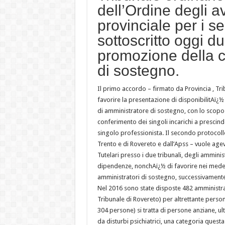
dell’Ordine degli a
provinciale per i se
sottoscritto oggi du
promozione della c
di sostegno.
Il primo accordo – firmato da Provincia , Tri
favorire la presentazione di disponibilitAï¿½
di amministratore di sostegno, con lo scopo 
conferimento dei singoli incarichi a prescind
singolo professionista. Il secondo protocollo 
Trento e di Rovereto e dall’Apss – vuole agev
Tutelari presso i due tribunali, degli ammini
dipendenze, nonchAï¿½ di favorire nei medesi
amministratori di sostegno, successivamente
Nel 2016 sono state disposte 482 amministraz
Tribunale di Rovereto) per altrettante perso
304 persone) si tratta di persone anziane, ul
da disturbi psichiatrici, una categoria questa