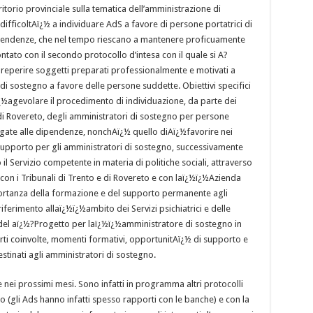
torio provinciale sulla tematica dell’amministrazione di
ifficoltAï¿½ a individuare AdS a favore di persone portatrici di
dipendenze, che nel tempo riescano a mantenere proficuamente
ntato con il secondo protocollo d’intesa con il quale si A?
 reperire soggetti preparati professionalmente e motivati a
di sostegno a favore delle persone suddette. Obiettivi specifici
½agevolare il procedimento di individuazione, da parte dei
 e di Rovereto, degli amministratori di sostegno per persone
legate alle dipendenze, nonchAï¿½ quello diAï¿½favorire nei
 supporto per gli amministratori di sostegno, successivamente
il Servizio competente in materia di politiche sociali, attraverso
on i Tribunali di Trento e di Rovereto e con laï¿½ï¿½Azienda
mportanza della formazione e del supporto permanente agli
iferimento allaï¿½ï¿½ambito dei Servizi psichiatrici e delle
del aï¿½?Progetto per laï¿½ï¿½amministratore di sostegno in
arti coinvolte, momenti formativi, opportunitAï¿½ di supporto e
stinati agli amministratori di sostegno.
 nei prossimi mesi. Sono infatti in programma altri protocolli
edito (gli Ads hanno infatti spesso rapporti con le banche) e con la