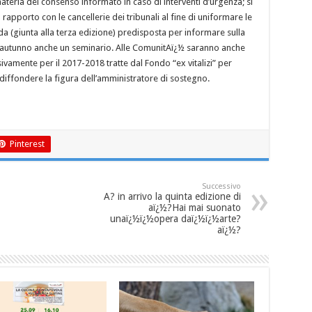
materia del consenso informato in caso di interventi d’urgenza; si
rapporto con le cancellerie dei tribunali al fine di uniformare le
 (giunta alla terza edizione) predisposta per informare sulla
l’autunno anche un seminario. Alle ComunitAï¿½ saranno anche
vamente per il 2017-2018 tratte dal Fondo “ex vitalizi” per
 diffondere la figura dell’amministratore di sostegno.
Pinterest
Successivo
A? in arrivo la quinta edizione di
aï¿½?Hai mai suonato
unaï¿½ï¿½opera daï¿½ï¿½arte?
aï¿½?