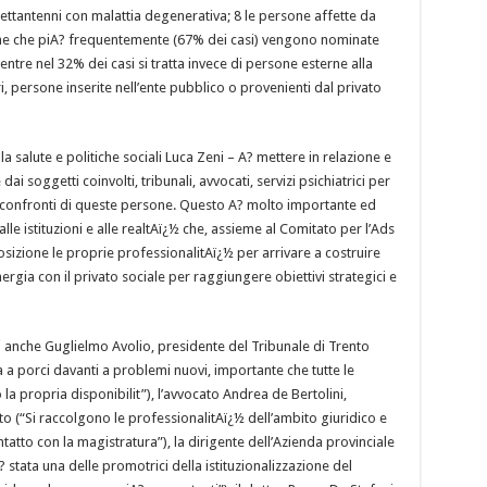
settantenni con malattia degenerativa; 8 le persone affette da
ne che piA? frequentemente (67% dei casi) vengono nominate
ntre nel 32% dei casi si tratta invece di persone esterne alla
i, persone inserite nell’ente pubblico o provenienti dal privato
 salute e politiche sociali Luca Zeni – A? mettere in relazione e
i soggetti coinvolti, tribunali, avvocati, servizi psichiatrici per
 confronti di queste persone. Questo A? molto importante ed
lle istituzioni e alle realtAï¿½ che, assieme al Comitato per l’Ads
sizione le proprie professionalitAï¿½ per arrivare a costruire
ergia con il privato sociale per raggiungere obiettivi strategici e
ti anche Guglielmo Avolio, presidente del Tribunale di Trento
 a porci davanti a problemi nuovi, importante che tutte le
a propria disponibilit”), l’avvocato Andrea de Bertolini,
to (“Si raccolgono le professionalitAï¿½ dell’ambito giuridico e
tatto con la magistratura”), la dirigente dell’Azienda provinciale
? stata una delle promotrici della istituzionalizzazione del