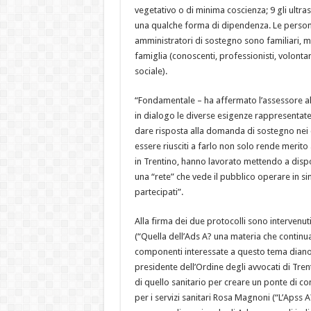
vegetativo o di minima coscienza; 9 gli ultra
una qualche forma di dipendenza. Le perso
amministratori di sostegno sono familiari, me
famiglia (conoscenti, professionisti, volontar
sociale).
“Fondamentale – ha affermato l’assessore alla
in dialogo le diverse esigenze rappresentate da
dare risposta alla domanda di sostegno nei
essere riusciti a farlo non solo rende merito a
in Trentino, hanno lavorato mettendo a dispo
una “rete” che vede il pubblico operare in sin
partecipati”.
Alla firma dei due protocolli sono intervenu
(“Quella dell’Ads A? una materia che continua
componenti interessate a questo tema diano l
presidente dell’Ordine degli avvocati di Tren
di quello sanitario per creare un ponte di con
per i servizi sanitari Rosa Magnoni (“L’Apss A