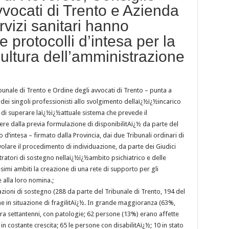
vvocati di Trento e Azienda
rvizi sanitari hanno
e protocolli d’intesa per la
ultura dell’amministrazione
bunale di Trento e Ordine degli avvocati di Trento – punta a
 dei singoli professionisti allo svolgimento dellaï¿½ï¿½incarico
di superare laï¿½ï¿½attuale sistema che prevede il
ere dalla previa formulazione di disponibilitAï¿½ da parte del
d’intesa – firmato dalla Provincia, dai due Tribunali ordinari di
olare il procedimento di individuazione, da parte dei Giudici
stratori di sostegno nellaï¿½ï¿½ambito psichiatrico e delle
mi ambiti la creazione di una rete di supporto per gli
 alla loro nomina.;
ioni di sostegno (288 da parte del Tribunale di Trento, 194 del
ne in situazione di fragilitAï¿½. In grande maggioranza (63%,
tra settantenni, con patologie; 62 persone (13%) erano affette
 in costante crescita; 65 le persone con disabilitAï¿½; 10 in stato