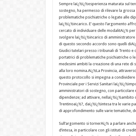
Sempre laï¿½ï¿½esperienza maturata sul terri
sostegno, ha permesso di rilevare la grossa d
problematiche psichiatriche o legate alle 
laï¿½ï¿½incarico. E’ questo l’argomento affro
cercato di individuare delle modalitAï¿½ per
svolgere laï¿½ï¿½incarico di amministratore 
di questo secondo accordo sono quelli diAï¿
Giudici tutelari presso i tribunali di Trento
portatrici di problematiche psichiatriche o 
medesimi ambiti la creazione di una rete di
alla loro nomina.Aï¿½La Provincia, attraverso 
questo protocollo si impegna a condividere c
Provinciale per i Servizi Sanitari laï¿½ï¿½i
amministratori di sostegno, con particolare r
dipendenze; ad attivare, nellaï¿½ï¿½ambito 
Trentinoaï¿½?, daï¿½ï¿½intesa tra le varie p
di approfondimento sulle varie tematiche, de
Sull’argomento si tornerAï¿½ a parlare anche
d’intesa, in particolare con gli istituti di cr