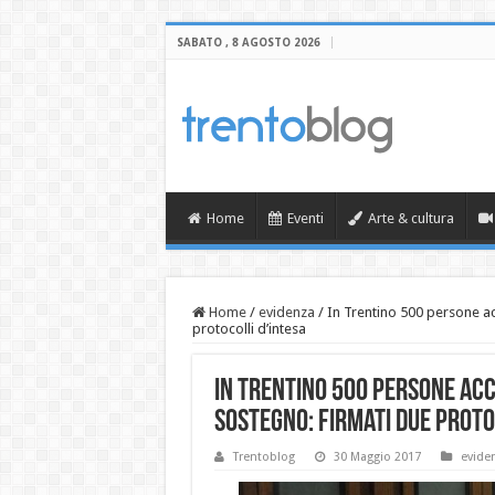
SABATO , 8 AGOSTO 2026
Home
Eventi
Arte & cultura
Home
/
evidenza
/
In Trentino 500 persone a
protocolli d’intesa
In Trentino 500 persone ac
sostegno: firmati due proto
Trentoblog
30 Maggio 2017
evide