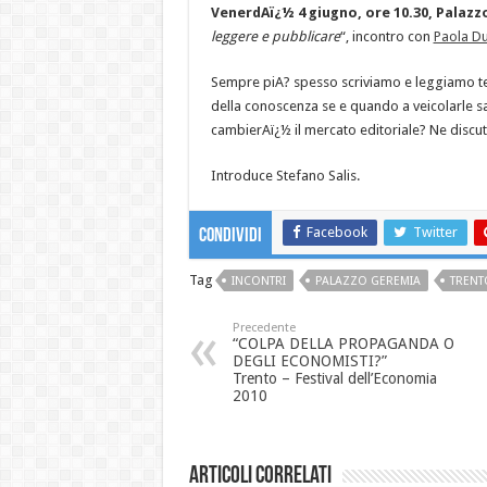
VenerdAï¿½ 4 giugno, ore 10.30, Palaz
leggere e pubblicare
“, incontro con
Paola Du
Sempre piA? spesso scriviamo e leggiamo tes
della conoscenza se e quando a veicolarle sa
cambierAï¿½ il mercato editoriale? Ne discu
Introduce Stefano Salis.
Facebook
Twitter
Condividi
Tag
INCONTRI
PALAZZO GEREMIA
TRENT
Precedente
“COLPA DELLA PROPAGANDA O
DEGLI ECONOMISTI?”
Trento – Festival dell’Economia
2010
Articoli correlati