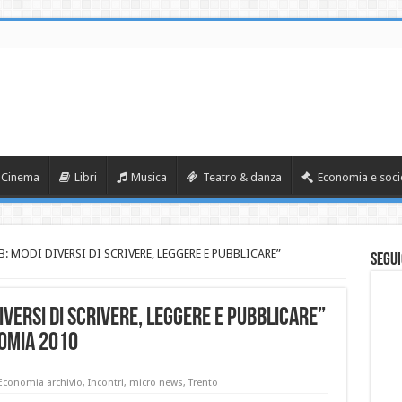
Cinema
Libri
Musica
Teatro & danza
Economia e soci
B: MODI DIVERSI DI SCRIVERE, LEGGERE E PUBBLICARE”
Segui
DIVERSI DI SCRIVERE, LEGGERE E PUBBLICARE”
nomia 2010
 Economia archivio
,
Incontri
,
micro news
,
Trento