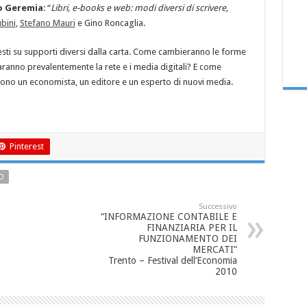
zo Geremia
: “
Libri, e-books e web: modi diversi di scrivere,
bini
,
Stefano Mauri
e Gino Roncaglia.
ti su supporti diversi dalla carta. Come cambieranno le forme
ranno prevalentemente la rete e i media digitali? E come
tono un economista, un editore e un esperto di nuovi media.
Pinterest
O
Successivo
“INFORMAZIONE CONTABILE E
FINANZIARIA PER IL
FUNZIONAMENTO DEI
MERCATI”
Trento – Festival dell’Economia
2010