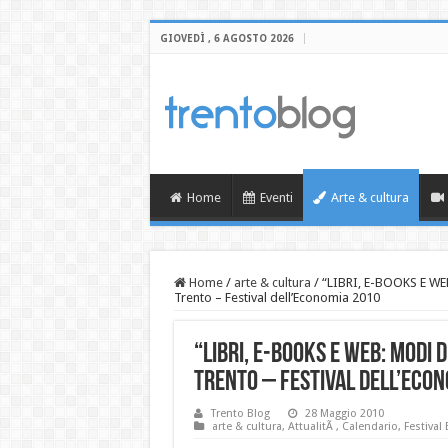
GIOVEDÌ , 6 AGOSTO 2026
Home
Eventi
Arte & cultura
Home
/
arte & cultura
/
“LIBRI, E-BOOKS E WE
Trento – Festival dell’Economia 2010
“LIBRI, E-BOOKS E WEB: MODI 
Trento – Festival dell’Eco
Trento Blog
28 Maggio 2010
arte & cultura
,
AttualitÃ
,
Calendario
,
Festival