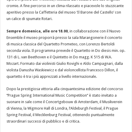
cromie. A fine percorso in un clima rilassato e piacevole lo stuzzicante
aperitivo presso la Caffetteria del museo ‘Il Barone del Castello’ con
un calice di spumate Rotari.
Sempre domenica, alle ore 18.00
, in collaborazione con il Nuovo
Ensemble il museo proporrà presso la sala Marangonerie il concerto
di musica classica del Quartetto Prometeo, con Lorenzo Bertoldi
seconda viola. Il programma prevede il Quartetto in Do diesis min. op.
131 di L. van Beethoven e il Quintetto in Do magg. K 515 di W.A.
Mozart. Formato dai violinisti Giulio Rovighi e Aldo Campagnari, dalla
violista Danusha Waskiewicz e dal violoncellista Francesco Dillon, il
quartetto è tra i più apprezzati a livello internazionale.
Dopo la prestigiosa vittoria alla cinquantesima edizione del concorso
‘’Prague Spring International Music Competition’’ è stato invitato a
suonare in sale come il Concertgebouw di Amsterdam, il Musikverein
di Vienna, la Wigmore Hall di Londra, l’Aldeburgh Festival, il Prague
Spring Festival, il Mecklenburg Festival, ottenendo puntualmente
straordinari successi di pubblico e di critica.