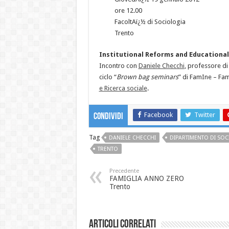
ore 12.00
FacoltAï¿½ di Sociologia
Trento
Institutional Reforms and Educational
Incontro con
Daniele Checchi
, professore di
ciclo “
Brown bag seminars
” di FamIne – Fam
e Ricerca sociale
.
Facebook
Twitter
Condividi
Tag
DANIELE CHECCHI
DIPARTIMENTO DI SOC
TRENTO
Precedente
FAMIGLIA ANNO ZERO
Trento
Articoli correlati