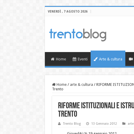
VENERDÌ , 7 AGOSTO 2026
Home
Eventi
Arte & cultura
Home
/
arte & cultura
/
RIFORME ISTITUZION
Trento
RIFORME ISTITUZIONALI E ISTR
Trento
Trento Blog
13 Gennaio 2012
arte
GiovedAï¿½ 19 gennaio 2012