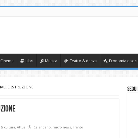
Cinema
Libri
Musica
Teatro & danza
Economia e soci
ALI E ISTRUZIONE
Segui
UZIONE
 & cultura
,
AttualitÃ
,
Calendario
,
micro news
,
Trento