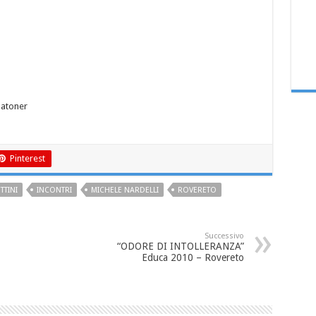
Patoner
Pinterest
TTINI
INCONTRI
MICHELE NARDELLI
ROVERETO
Successivo
“ODORE DI INTOLLERANZA”
Educa 2010 – Rovereto