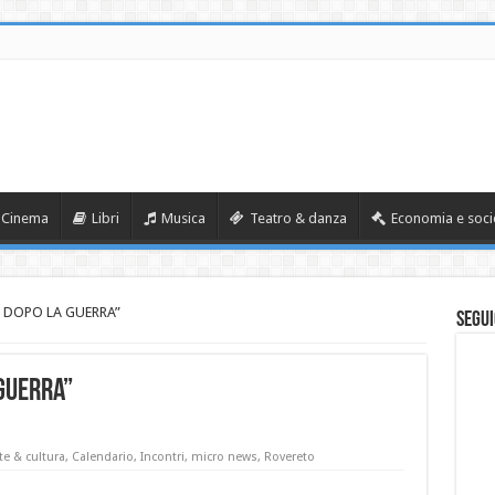
Cinema
Libri
Musica
Teatro & danza
Economia e soci
 DOPO LA GUERRA”
Segui
GUERRA”
te & cultura
,
Calendario
,
Incontri
,
micro news
,
Rovereto