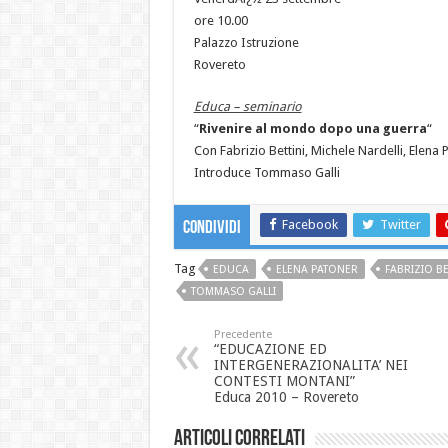
ore 10.00
Palazzo Istruzione
Rovereto
Educa – seminario
“
Rivenire al mondo dopo una guerra
“
Con Fabrizio Bettini, Michele Nardelli, Elena 
Introduce Tommaso Galli
Facebook
Twitter
Condividi
Tag
EDUCA
ELENA PATONER
FABRIZIO BE
TOMMASO GALLI
Precedente
“EDUCAZIONE ED
INTERGENERAZIONALITA’ NEI
CONTESTI MONTANI”
Educa 2010 – Rovereto
Articoli correlati