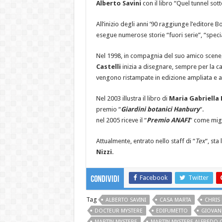
Alberto Savini
con il libro “Quel tunnel sott
All’inizio degli anni ’90 raggiunge l’editore B
esegue numerose storie “fuori serie”, “special
Nel 1998, in compagnia del suo amico scene
Castelli
inizia a disegnare, sempre per la ca
vengono ristampate in edizione ampliata e a 
Nel 2003 illustra il libro di
Maria Gabriella 
premio “
Giardini botanici Hanbury
“.
nel 2005 riceve il “
Premio ANAFI
” come migl
Attualmente, entrato nello staff di “
Tex
“, sta
Nizzi
.
Facebook
Twitter
Condividi
Tag
ALBERTO SAVINI
CASA MARTA
CHRIS
DOCTEUR MYSTERE
EDIFUMETTO
GIOVAN
MARTIN MYSTERE
MARTIN MYSTERE ALFREDO C