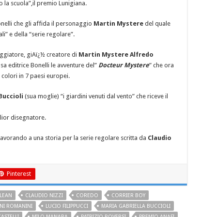
o la scuola”,il premio Lunigiana.
onelli che gli affida il personaggio
Martin Mystere
del quale
i” e della “serie regolare”.
ggiatore, giAï¿½ creatore di
Martin Mystere Alfredo
sa editrice Bonelli le avventure del”
Docteur Mystere
” che ora
colori in 7 paesi europei.
Buccioli
(sua moglie) “i giardini venuti dal vento” che riceve il
ior disegnatore.
 lavorando a una storia per la serie regolare scritta da
Claudio
Pinterest
 LEAN
CLAUDIO NIZZI
COREDO
CORRIER BOY
NI ROMANINI
LUCIO FILIPPUCCI
MARIA GABRIELLA BUCCIOLI
ASTELLI
MILO MANARA
PATRIZIO ROVERSI
PREMIO ANAFI