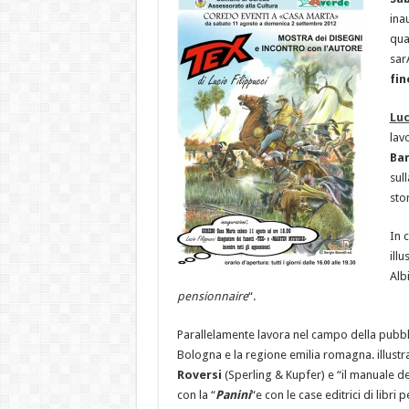
ina
qua
sar
fin
Luc
lav
Bar
sull
stor
In 
ill
Alb
pensionnaire
“.
Parallelamente lavora nel campo della pubb
Bologna e la regione emilia romagna. illustra
Roversi
(Sperling & Kupfer) e “il manuale d
con la “
Panini
“e con le case editrici di libri 