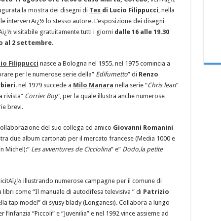
ugurata la mostra dei disegni di
Tex
di Lucio Filippucci
, nella
le interverrAï¿½ lo stesso autore. L’esposizione dei disegni
Aï¿½ visitabile gratuitamente tutti i giorni
dalle 16 alle 19.30
o al 2 settembre.
io Filippucci
nasce a Bologna nel 1955. nel 1975 comincia a
orare per le numerose serie della”
Edifumetto
” di
Renzo
bieri
. nel 1979 succede a
Milo Manara
nella serie “
Chris lean
”
a rivista”
Corrier Boy
“, per la quale illustra anche numerose
ie brevi.
collaborazione del suo collega ed amico
Giovanni Romanini
ustra due album cartonati per il mercato francese (Media 1000 e
in Michel):”
Les avventures de Cicciolina
” e”
Dodo,la petite
licitAï¿½ illustrando numerose campagne per il comune di
 libri come “Il manuale di autodifesa televisiva ” di
Patrizio
ella tap model” di syusy blady (Longanesi). Collabora a lungo
per l’infanzia “Piccoli” e “Juvenilia” e nel 1992 vince assieme ad