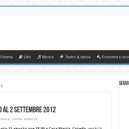
Cinema
Libri
Musica
Teatro & danza
Economia e soci
Segui
12
o al 2 settembre 2012
cultura
,
Coredo
,
evidenza
ato 11 agosto ore 18.00 a Casa Marta, Coredo
, verrAï¿½