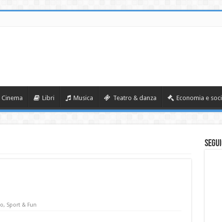
Cinema
Libri
Musica
Teatro & danza
Economia e soci
Segui
no
,
Sport & Fun