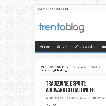
SABATO , 8 AGOSTO 2026
Home
Eventi
Arte & cultura
Home
/
Bolzano
/
TRADIZIONE E SPORT:
arrivano gli Haflinger
TRADIZIONE E SPORT:
arrivano gli Haflinger
TrentoBlog
28 Marzo 2013
Bolza
Aï¿½