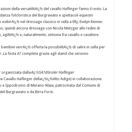
zioni della versatilitAï¿½ del cavallo Haflinger fanno il resto. La
danza folcloristica del Burgraviato e spettacoli equestri
si esibirAï¿½ nel dressage classico in sella a Elly, Evelyn Renner
, quindi ancora dressage con Nicola Metzger alle redini di
, agilitAï¿½ e, naturalmente, sintonia fra cavallo e cavaliere.
i bambini verrAï¿½ offerta la possibilitAï¿½ di salire in sella per
. La festa A? completa grazie agli stand che servono
 organizzata dalla
Aï¿½SA?dtiroler Haflinger
a Cavallo Haflinger dellaï¿½ï¿½Alto Adige) in collaborazione
o e Ippodromo di Merano-Maia, patrocinata dal Comune di
el Burgraviato e da Birra Forst.