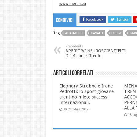
www.meran.eu
Facebook
Twitter
Condividi
Tag
ALTOADIGE
CAVALLI
FORST
GAR
Precedente
APERITIVI NEUROSCIENTIFICI
Dal 4 aprile, Trento
Articoli correlati
Eleonora Strobbe e Irene
MENA
Pedrotti: lo sport giovane
TREN
trentino miete successi
ACCO
internazionali.
PERN
ALLA
30 Ottobre 2017
18 Lu