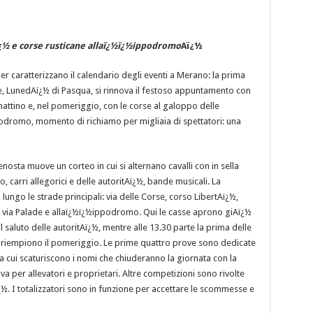
ï¿½ e corse rusticane allaï¿½ï¿½ippodromo
Aï¿½
ger caratterizzano il calendario degli eventi a Merano: la prima
e, LunedAï¿½ di Pasqua, si rinnova il festoso appuntamento con
 mattino e, nel pomeriggio, con le corse al galoppo delle
odromo, momento di richiamo per migliaia di spettatori: una
nosta muove un corteo in cui si alternano cavalli con in sella
co, carri allegorici e delle autoritAï¿½, bande musicali. La
lungo le strade principali: via delle Corse, corso LibertAï¿½,
a via Palade e allaï¿½ï¿½ippodromo. Qui le casse aprono giAï¿½
 saluto delle autoritAï¿½, mentre alle 13.30 parte la prima delle
riempiono il pomeriggio. Le prime quattro prove sono dedicate
 da cui scaturiscono i nomi che chiuderanno la giornata con la
va per allevatori e proprietari. Altre competizioni sono rivolte
ï¿½. I totalizzatori sono in funzione per accettare le scommesse e