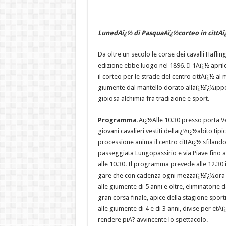
LunedAï¿½ di PasquaAï¿½
corteo in cittA
Da oltre un secolo le corse dei cavalli Haflin
edizione ebbe luogo nel 1896. Il 1Aï¿½ april
il corteo per le strade del centro cittAï¿½ al
giumente dal mantello dorato allaï¿½ï¿½ipp
gioiosa alchimia fra tradizione e sport.
Programma.
Aï¿½Alle 10.30 presso porta Ve
giovani cavalieri vestiti dellaï¿½ï¿½abito tipi
processione anima il centro cittAï¿½ sfilando 
passeggiata Lungopassirio e via Piave fino 
alle 10.30. Il programma prevede alle 12.30 il
gare che con cadenza ogni mezzaï¿½ï¿½ora 
alle giumente di 5 anni e oltre, eliminatorie
gran corsa finale, apice della stagione sporti
alle giumente di 4 e di 3 anni, divise per etA
rendere piA? avvincente lo spettacolo.