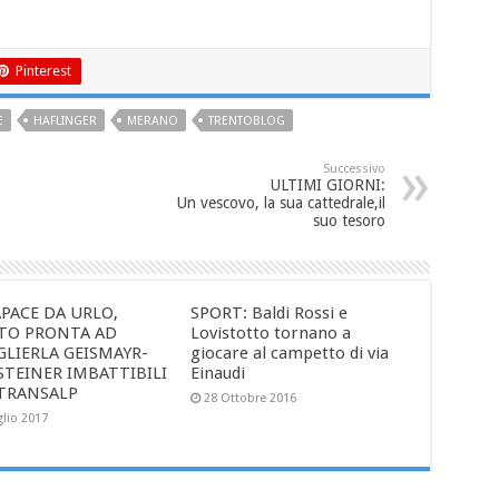
Pinterest
E
HAFLINGER
MERANO
TRENTOBLOG
Successivo
ULTIMI GIORNI:
Un vescovo, la sua cattedrale,il
suo tesoro
PACE DA URLO,
SPORT: Baldi Rossi e
TO PRONTA AD
Lovistotto tornano a
GLIERLA GEISMAYR-
giocare al campetto di via
STEINER IMBATTIBILI
Einaudi
 TRANSALP
28 Ottobre 2016
glio 2017