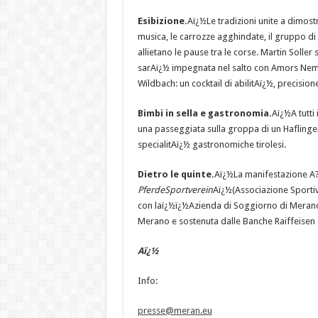
Esibizione.
Aï¿½Le tradizioni unite a dimostra
musica, le carrozze agghindate, il gruppo di 
allietano le pause tra le corse. Martin Soller 
sarAï¿½ impegnata nel salto con Amors Nemo
Wildbach: un cocktail di abilitAï¿½, precisione
Bimbi in sella e gastronomia.
Aï¿½A tutti 
una passeggiata sulla groppa di un Haflinger
specialitAï¿½ gastronomiche tirolesi.
Dietro le quinte.
Aï¿½La manifestazione A?
Pferde
Sportverein
Aï¿½(Associazione Sportiv
con laï¿½ï¿½Azienda di Soggiorno di Meran
Merano e sostenuta dalle Banche Raiffeisen d
Aï¿½
Info:
presse@meran.eu