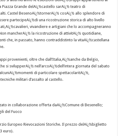
a Piazza Grande delAï¿½castello sarAï¿½ teatro di
ssalti. Castel BesenoAï¿½tornerAï¿½ cosAï¿½ allo splendore di
ssere partecipeAï¿½di una ricostruzione storica di alto livello
dati,Aï¿½cavalieri, vivandiere e artigiani che lo accompagneranno
Non mancherAï¿½ la ricostruzione di attivitAï¿½ quotidiane,
ti che, in passato, hanno contraddistinto la vitaAï¿½castellana
ne.
ppi provenienti, oltre che dall’Italia,Aï¿½anche da Belgio,
e si svilupperAï¿½ nell’arcoAï¿½dell’intera giornata del sabato
lcuniAï¿½momenti di particolare spettacolaritAï¿½,
cniche militari d’assalto al castello.
zato in collaborazione offerta daAï¿½
Comune di Besenello;
ili del Fuoco
zio Europeo Rievocazioni Storiche. Il prezzo delAï¿½biglietto
 3 euro).