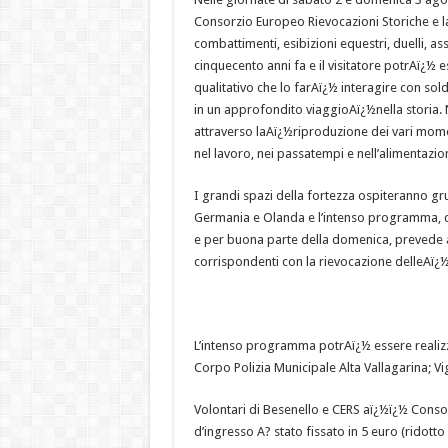
Consorzio Europeo Rievocazioni Storiche e l
combattimenti, esibizioni equestri, duelli, a
cinquecento anni fa e il visitatore potrAï¿½ e
qualitativo che lo farAï¿½ interagire con sol
in un approfondito viaggioAï¿½nella storia. 
attraverso laAï¿½riproduzione dei vari momen
nel lavoro, nei passatempi e nell’alimentazio
I grandi spazi della fortezza ospiteranno gru
Germania e Olanda e l’intenso programma, ch
e per buona parte della domenica, prevede a
corrispondenti con la rievocazione delleAï¿½te
L’intenso programma potrAï¿½ essere realiz
Corpo Polizia Municipale Alta Vallagarina; Vig
Volontari di Besenello e CERS aï¿½ï¿½ Consor
d’ingresso A? stato fissato in 5 euro (ridotto