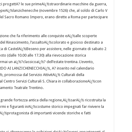
ci progettA? le sue primeAï¿½straordinarie macchine da guerra,
uppeAï¿½lanzichenecche (novembre 1526) che, al soldo di Carlo V
el Sacro Romano Impero, erano dirette a Roma per partecipare
azione che fa riferimento alle conquiste eAï¿½alle scoperte
del Rinascimento, l’assaltoAï¿½colorato e gioioso destinato a
occa di CastelAï¿½Beseno per assistere, nelle giornate di sabato 2
to (dalle 10.00 alle 17.30) alla rievocazione storica
i un aï¿½?classicoaï¿½? dell’estate trentina. L’evento,
O AI LANZICHENECCHIAï¿½, A? inserito nel calendario
, promossa dal Servizio AttivitAï¿½ Culturali della
 Centro Servizi Culturali S. Chiara in collaborazioneAï¿½con
amento Teatrale Trentino.
 grande fortezza antica della regione,Aï¿½sarAï¿½ ricostruita la
armi e figuranti inAï¿½costume storico impegnati far rivivere la
fuAï¿½protagonista di importanti vicende storiche e fatti
to si alterneranno le esibizioni deiAï¿½Gruppi appartenenti al