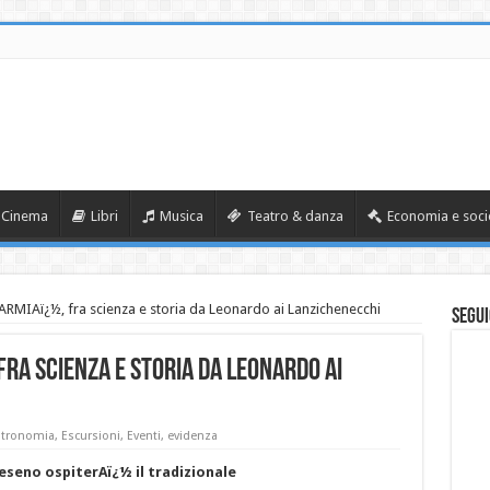
Cinema
Libri
Musica
Teatro & danza
Economia e soci
ARMIAï¿½, fra scienza e storia da Leonardo ai Lanzichenecchi
Segui
fra scienza e storia da Leonardo ai
tronomia
,
Escursioni
,
Eventi
,
evidenza
eseno ospiterAï¿½ il tradizionale