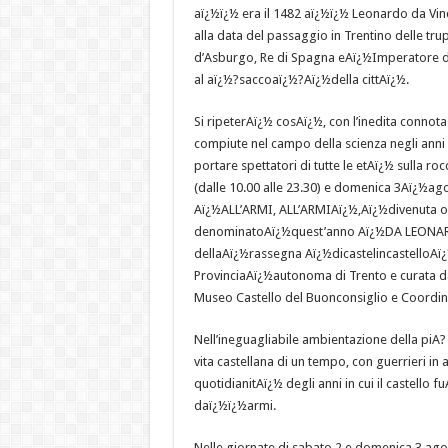
aï¿½ï¿½ era il 1482 aï¿½ï¿½ Leonardo da Vin
alla data del passaggio in Trentino delle tr
d’Asburgo, Re di Spagna eAï¿½Imperatore d
al aï¿½?saccoaï¿½?Aï¿½della cittAï¿½.
Si ripeterAï¿½ cosAï¿½, con l’inedita connot
compiute nel campo della scienza negli anni 
portare spettatori di tutte le etAï¿½ sulla r
(dalle 10.00 alle 23.30) e domenica 3Aï¿½agos
Aï¿½ALL’ARMI, ALL’ARMIAï¿½,Aï¿½divenuta orma
denominatoAï¿½quest’anno Aï¿½DA LEONARD
dellaAï¿½rassegna Aï¿½dicastelincastelloAï¿½
ProvinciaAï¿½autonoma di Trento e curata dal
Museo Castello del Buonconsiglio e Coordin
Nell’ineguagliabile ambientazione della piA?
vita castellana di un tempo, con guerrieri in 
quotidianitAï¿½ degli anni in cui il castello 
daï¿½ï¿½armi.
Nelle giornate di sabato 2 e domenica 3 agos