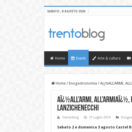
SABATO , 8 AGOSTO 2026
Home
Eventi
Arte & cultura
Home
/
Enogastronomia
/
Aï¿½ALL’ARMI, ALL’
Aï¿½ALL’ARMI, ALL’ARMIAï¿½, 
Lanzichenecchi
Trentoblog
31 Luglio 2014
Enogas
Sabato 2 e domenica 3 agosto Castel B