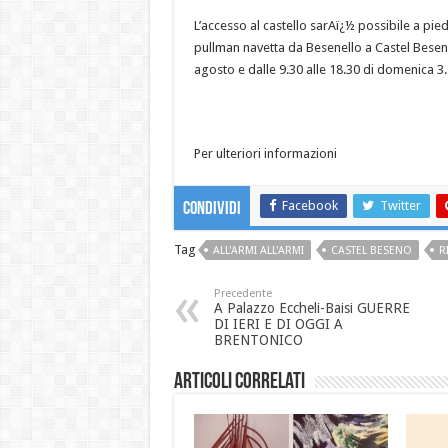
L’accesso al castello sarAï¿½ possibile a pied
pullman navetta da Besenello a Castel Beseno
agosto e dalle 9.30 alle 18.30 di domenica 3.
Per ulteriori informazioni
Facebook
Twitter
Condividi
Tag
ALL'ARMI ALL'ARMI
CASTEL BESENO
R
Precedente
A Palazzo Eccheli-Baisi GUERRE
DI IERI E DI OGGI A
BRENTONICO
Articoli correlati