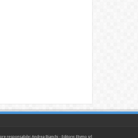
tore responsabile: Andrea Bianchi - Editore: Etymo srl