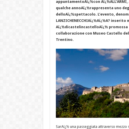
appuntamentoAï¿½con Aï¿½ALL’ARMI, AL
qualche annoAï¿½rappresenta uno degli
delloAï¿½spettacolo. L’evento, deno
LANZICHENECCHIAï¿½Aï¿½A? inserito n
Aï¿½dicastelincastelloAï¿½ promossa da
collaborazione con Museo Castello de
Trentino.
SarAï¿½ una passeggiata attraverso mezzo se