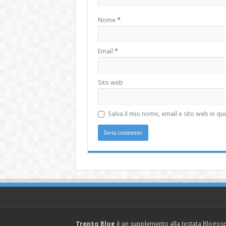
Nome
*
Email
*
Sito web
Salva il mio nome, email e sito web in 
Trento Blog
è un supplemento alla testata Blogosph