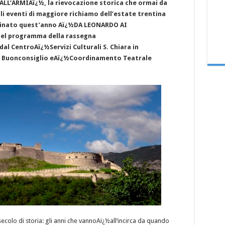
L’ARMIAï¿½, la rievocazione storica che ormai da
 eventi di maggiore richiamo dell’estate trentina
minato quest’anno Aï¿½DA LEONARDO AI
el programma della rassegna
l CentroAï¿½Servizi Culturali S. Chiara in
l Buonconsiglio eAï¿½Coordinamento Teatrale
colo di storia: gli anni che vannoAï¿½all’incirca da quando