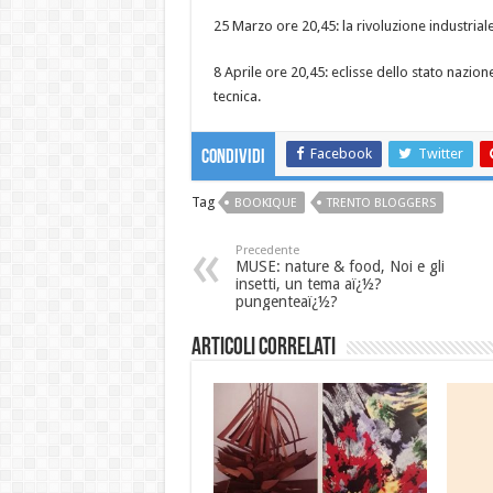
25 Marzo ore 20,45: la rivoluzione industriale.
8 Aprile ore 20,45: eclisse dello stato nazio
tecnica.
Facebook
Twitter
Condividi
Tag
BOOKIQUE
TRENTO BLOGGERS
Precedente
MUSE: nature & food, Noi e gli
insetti, un tema aï¿½?
pungenteaï¿½?
Articoli correlati