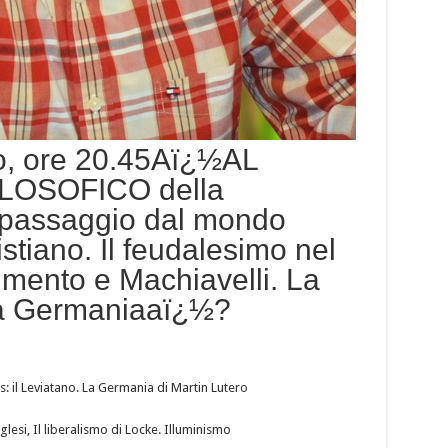
io, ore 20.45Aï¿½AL
LOSOFICO della
 passaggio dal mondo
stiano. Il feudalesimo nel
mento e Machiavelli. La
 la Germaniaaï¿½?
: il Leviatano. La Germania di Martin Lutero
glesi, Il liberalismo di Locke. Illuminismo