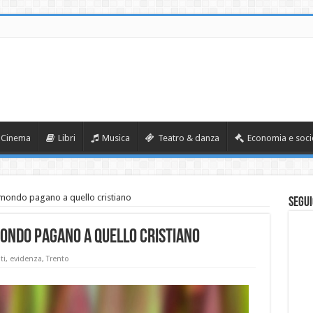
Cinema
Libri
Musica
Teatro & danza
Economia e soci
mondo pagano a quello cristiano
Segui
mondo pagano a quello cristiano
ti
,
evidenza
,
Trento