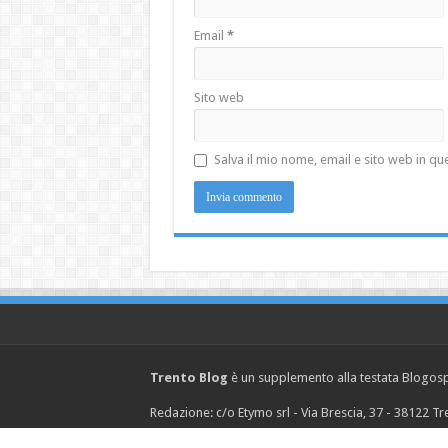
Email
*
Sito web
Salva il mio nome, email e sito web in 
Trento Blog
è un supplemento alla testata Blogosph
Redazione: c/o Etymo srl - Via Brescia, 37 - 38122 
© Copyright 2026, Etymo s.r.l. P.IVA 02242430219