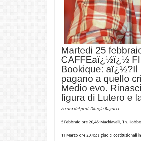
Martedi 25 febbra
CAFFEaï¿½ï¿½ FI
Bookique: aï¿½?Il
pagano a quello cri
Medio evo. Rinasci
figura di Lutero e
A cura del prof. Giorgio Ragucci
5 Febbraio ore 20,45: Machiavelli, Th. Hobbes
11 Marzo ore 20,45: I giudici costituzionali in