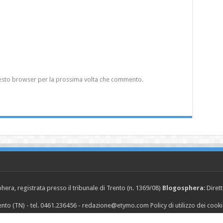
questo browser per la prossima volta che commento.
era, registrata presso il tribunale di Trento (n. 1369/08)
Blogosphera
: Diret
Trento (TN) - tel. 0461.236456 - redazione@etymo.com
Policy di utilizzo dei cook