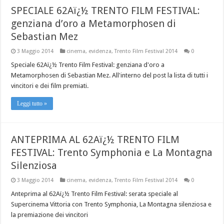
SPECIALE 62Aï¿½ TRENTO FILM FESTIVAL:
genziana d’oro a Metamorphosen di
Sebastian Mez
3 Maggio 2014
cinema
,
evidenza
,
Trento Film Festival 2014
0
Speciale 62Aï¿½ Trento Film Festival: genziana d'oro a
Metamorphosen di Sebastian Mez. All'interno del post la lista di tutti i
vincitori e dei film premiati.
Leggi tutto »
ANTEPRIMA AL 62Aï¿½ TRENTO FILM
FESTIVAL: Trento Symphonia e La Montagna
Silenziosa
3 Maggio 2014
cinema
,
evidenza
,
Trento Film Festival 2014
0
Anteprima al 62Aï¿½ Trento Film Festival: serata speciale al
Supercinema Vittoria con Trento Symphonia, La Montagna silenziosa e
la premiazione dei vincitori