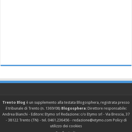
Trento Blog
è un supplemento alla testata Blogosphera, registrata presso
il tribunale di Trento (n. 1369/08)
Blogosphera
: Direttore responsabile:
Andrea Bianchi - Editore: Etymo srl Redazione: c/o Etymo srl - Via Brescia, 37
- 38122 Trento (TN) - tel. 0461.236456 - redazione@etymo.com
Policy di
utilizzo dei cookies