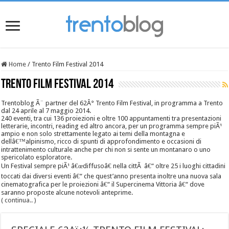
Home
/
Trento Film Festival 2014
Trento Film Festival 2014
Trentoblog Ã¨ partner del 62Â° Trento Film Festival, in programma a Trento
dal 24 aprile al 7 maggio 2014.
240 eventi, tra cui 136 proiezioni e oltre 100 appuntamenti tra presentazioni
letterarie, incontri, reading ed altro ancora, per un programma sempre piÃ¹
ampio e non solo strettamente legato ai temi della montagna e
dellâ€™alpinismo, ricco di spunti di approfondimento e occasioni di
intrattenimento culturale anche per chi non si sente un montanaro o uno
spericolato esploratore.
Un Festival sempre piÃ¹ â€œdiffusoâ€ nella cittÃ â€“ oltre 25 i luoghi cittadini
toccati dai diversi eventi â€“ che quest’anno presenta inoltre una nuova sala
cinematografica per le proiezioni â€“ il Supercinema Vittoria â€“ dove
saranno proposte alcune notevoli anteprime.
( continua.. )