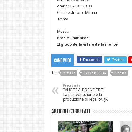
orario: 16.30 – 19.00
Cantine di Torre Mirana
Trento
Mostra
Eros e Thanatos
Il gioco della vita e della morte
Facebook
Twitter
Condividi
Tag
MOSTRE
TORRE MIRANA
TRENTO
Precedente
“VUOTI A PRENDERE”
La partecipazione e la
produzione di legalitAï¿½
Articoli correlati