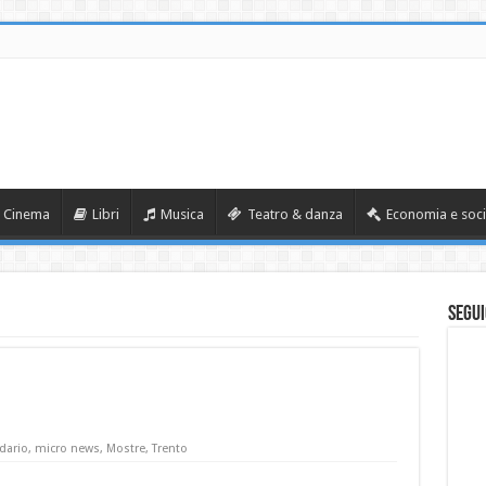
Cinema
Libri
Musica
Teatro & danza
Economia e soci
Segui
dario
,
micro news
,
Mostre
,
Trento