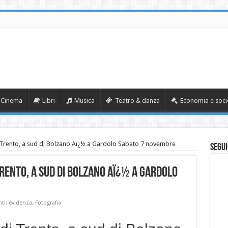
Cinema
Libri
Musica
Teatro & danza
Economia e soci
Trento, a sud di Bolzano Aï¿½ a Gardolo Sabato 7 novembre
Segui
Trento, a sud di Bolzano Aï¿½ a Gardolo
nti
,
evidenza
,
Fotografia