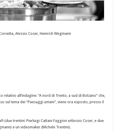
a Corvetta, Alessio Coser, Heinrich Wegmann
o relativo all’indagine: “A nord di Trento, a sud di Bolzano” che,
cus sul tema dei “Paesaggi umani”, viene ora esposto, presso il
fi (due trentini: Pierluigi Cattani Faggion eAlessio Coser, e due
egmann) e un videomaker (Michele Trentini).