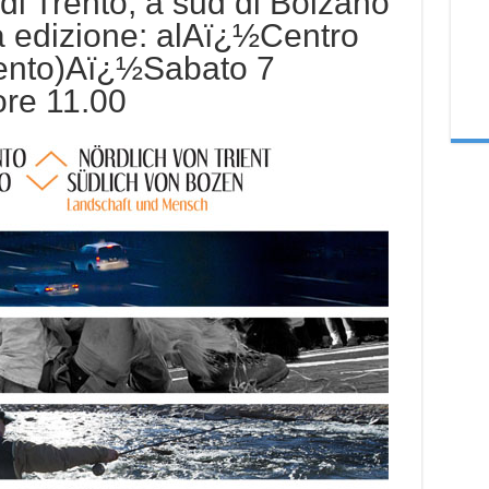
di Trento, a sud di Bolzano
a edizione: alAï¿½Centro
rento)Aï¿½Sabato 7
re 11.00