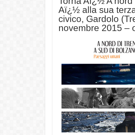
Torna Aï¿½ A nord 
Aï¿½ alla sua terz
civico, Gardolo (T
novembre 2015 – o