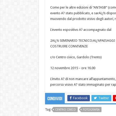
Come per le altre edizioni di “ANTASB” (com
evento A? stato pubblicato, e sarAï¿½ disponi
muovendo dal prodotto visivo degli autori, rac
L’evento espositivo A? accompagnato dal
2Aï¿½ SEMINARIO TECNICO:Aï¿½PAESAGGI 
COSTRUIRE CONVIVENZE
c/o Centro civico, Gardolo (Trento)
12 novembre 2015 – ore 16.00
L’invito A? di non mancare all’appuntamento, 
percorso visivo A? stato immaginato per r
Facebook
Twitter
Condividi
Tag
CENTRO CIVICO
FOTOGRAFIA