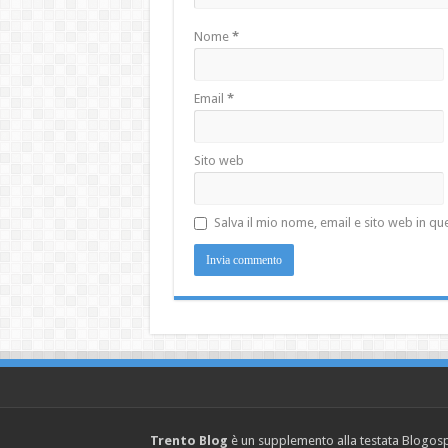
Nome
*
Email
*
Sito web
Salva il mio nome, email e sito web in 
Trento Blog
è un supplemento alla testata Blogosph