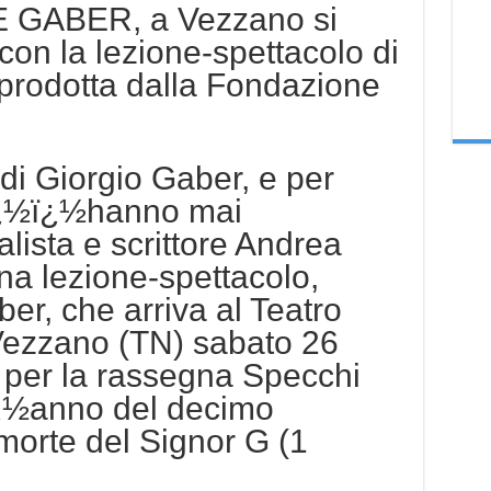
GABER, a Vezzano si
 con la lezione-spettacolo di
odotta dalla Fondazione
i” di Giorgio Gaber, e per
ï¿½ï¿½hanno mai
alista e scrittore Andrea
na lezione-spettacolo,
er, che arriva al Teatro
 Vezzano (TN) sabato 26
) per la rassegna Specchi
ï¿½anno del decimo
morte del Signor G (1