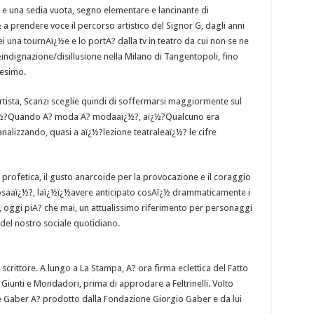
e una sedia vuota, segno elementare e lancinante di
a prendere voce il percorso artistico del Signor G, dagli anni
i una tournAï¿½e e lo portA? dalla tv in teatro da cui non se ne
ndignazione/disillusione nella Milano di Tangentopoli, fino
nesimo.
rtista, Scanzi sceglie quindi di soffermarsi maggiormente sul
ï¿½?Quando A? moda A? modaaï¿½?, aï¿½?Qualcuno era
nalizzando, quasi a aï¿½?lezione teatraleaï¿½? le cifre
½ profetica, il gusto anarcoide per la provocazione e il coraggio
lcosaaï¿½?, laï¿½ï¿½avere anticipato cosAï¿½ drammaticamente i
, oggi piA? che mai, un attualissimo riferimento per personaggi
, del nostro sociale quotidiano.
scrittore. A lungo a La Stampa, A? ora firma eclettica del Fatto
iunti e Mondadori, prima di approdare a Feltrinelli. Volto
se Gaber A? prodotto dalla Fondazione Giorgio Gaber e da lui