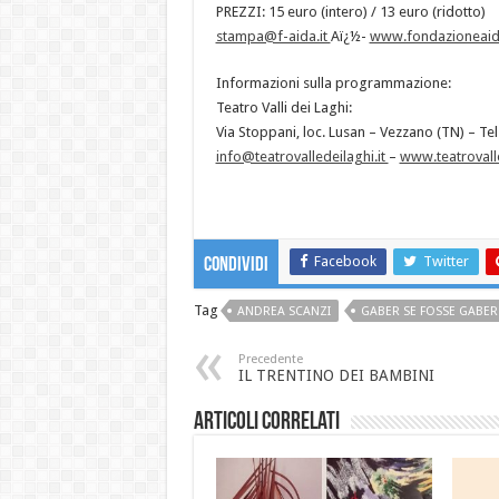
PREZZI: 15 euro (intero) / 13 euro (ridotto)
stampa@f-aida.it
Aï¿½-
www.fondazioneaida
Informazioni sulla programmazione:
Teatro Valli dei Laghi:
Via Stoppani, loc. Lusan – Vezzano (TN) – Te
info@teatrovalledeilaghi.it
–
www.teatrovalle
Facebook
Twitter
Condividi
Tag
ANDREA SCANZI
GABER SE FOSSE GABER
Precedente
IL TRENTINO DEI BAMBINI
Articoli correlati