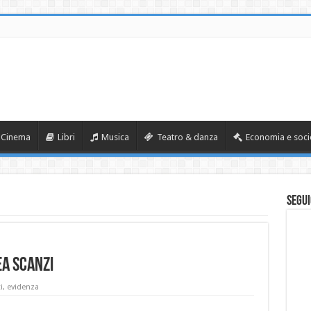
Cinema
Libri
Musica
Teatro & danza
Economia e soci
Segui
EA SCANZI
i
,
evidenza