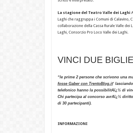
scritto e interpretato.
La stagione del Teatro Valle dei Laghi
A
Laghi che raggruppa i Comuni di Calavino, C
collaborazione della Cassa Rurale Valle dei L
Laghi, Consorzio Pro Loco Valle dei Laghi.
VINCI DUE BIGLIE
“le prime 2 persone che scrivono una ma
fosse Gaber
con TrentoBlog.it
‘ lasciand
telefonico hanno la possibilitAï¿½ di vince
Chi partecipa al concorso avrAï¿½ diritto
di 30 partecipanti).
INFORMAZIONI