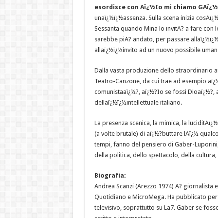
esordisce con Aï¿½Io mi chiamo GAï¿½
unaï¿½ï¿½assenza. Sulla scena inizia cosAï¿½ 
Sessanta quando Mina lo invitA? a fare con le
sarebbe piA? andato, per passare allaï¿½ï¿½i
allaï¿½ï¿½invito ad un nuovo possibile uma
Dalla vasta produzione dello straordinario a
Teatro-Canzone, da cui trae ad esempio a
comunistaaï¿½?, aï¿½?Io se fossi Dioaï¿½?, a
dellaï¿½ï¿½intellettuale italiano.
La presenza scenica, la mimica, la luciditAï¿
(a volte brutale) di aï¿½?buttare lAï¿½ qua
tempi, fanno del pensiero di Gaber-Luporini
della politica, dello spettacolo, della cultura
Biografia:
Andrea Scanzi (Arezzo 1974) A? giornalista e 
Quotidiano e MicroMega. Ha pubblicato per G
televisivo, soprattutto su La7. Gaber se fos