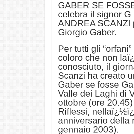
GABER SE FOSSE 
celebra il signor G
ANDREA SCANZI pr
Giorgio Gaber.
Per tutti gli “orfan
coloro che non la
conosciuto, il giorn
Scanzi ha creato u
Gaber se fosse Gab
Valle dei Laghi di
ottobre (ore 20.45
Riflessi, nellaï¿½
anniversario della 
gennaio 2003).