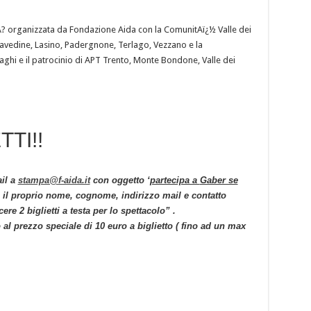
? organizzata da Fondazione Aida con la ComunitAï¿½ Valle dei
avedine, Lasino, Padergnone, Terlago, Vezzano e la
aghi e il patrocinio di APT Trento, Monte Bondone, Valle dei
TTI!!
il a
stampa@f-aida.it
con oggetto ‘
partecipa a
Gaber se
o il proprio nome, cognome, indirizzo mail e contatto
re 2 biglietti a testa per lo spettacolo” .
 al prezzo speciale di 10 euro a biglietto ( fino ad un max