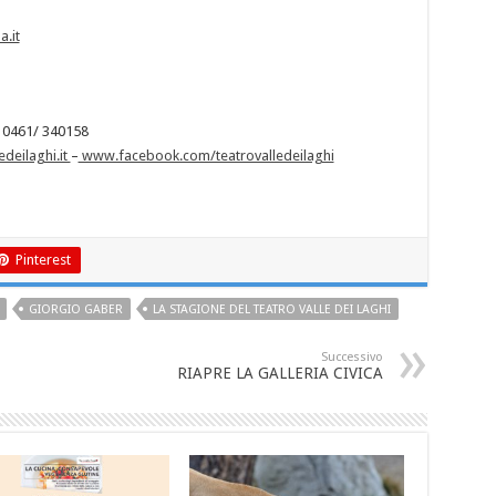
.it
l 0461/ 340158
deilaghi.it
–
www.facebook.com/teatrovalledeilaghi
Pinterest
GIORGIO GABER
LA STAGIONE DEL TEATRO VALLE DEI LAGHI
Successivo
RIAPRE LA GALLERIA CIVICA