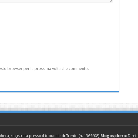
questo browser per la prossima volta che commento.
era, registrata presso il tribunale di Trento (n. 1369/08)
Blogosphera
: Diret