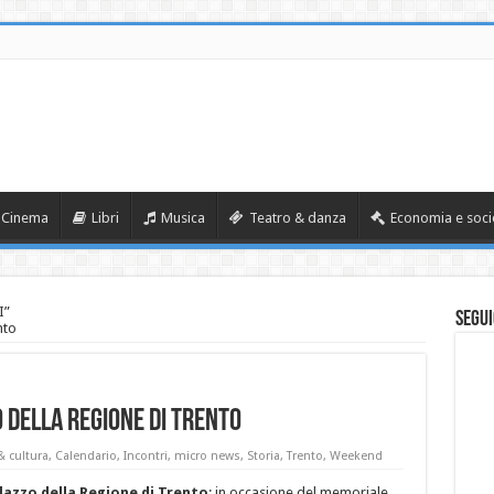
Cinema
Libri
Musica
Teatro & danza
Economia e soci
I”
Segui
nto
 della Regione di Trento
& cultura
,
Calendario
,
Incontri
,
micro news
,
Storia
,
Trento
,
Weekend
lazzo della Regione di Trento
: in occasione del memoriale