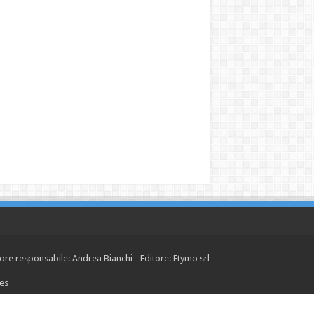
tore responsabile: Andrea Bianchi - Editore: Etymo srl
ies