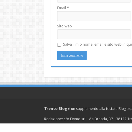
Email
*
Sito web
Salva il mio nome, email e sito web in 
Trento Blog
è un supplemento alla testata Blogosph
Redazione: c/o Etymo srl - Via Brescia, 37 - 38122 
© Copyright 2026, Etymo s.r.l. P.IVA 02242430219