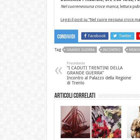
Nel cuorenessuna croce manca
, lettura pu
Leggi il post su “Nel cuore nessuna croce ma
Facebook
Twitter
Condividi
Tag
GRANDE GUERRA
INCONTRO
MEMOR
Precedente
“I CADUTI TRENTINI DELLA
GRANDE GUERRA”
Incontro al Palazzo della Regione
di Trento
Articoli correlati