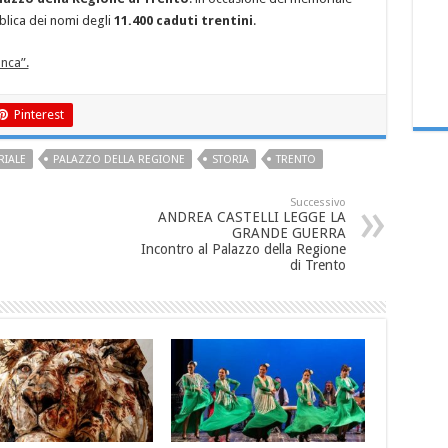
bblica dei nomi degli
11.400 caduti trentini
.
nca”.
Pinterest
IALE
PALAZZO DELLA REGIONE
STORIA
TRENTO
Successivo
ANDREA CASTELLI LEGGE LA
GRANDE GUERRA
Incontro al Palazzo della Regione
di Trento