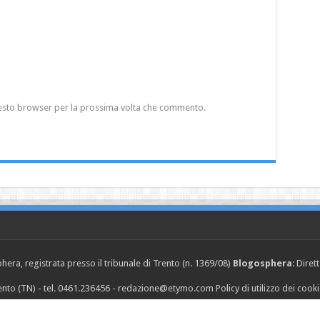
questo browser per la prossima volta che commento.
era, registrata presso il tribunale di Trento (n. 1369/08)
Blogosphera
: Diret
Trento (TN) - tel. 0461.236456 - redazione@etymo.com
Policy di utilizzo dei cook