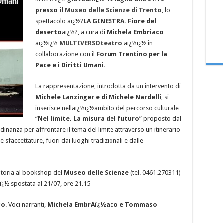
presso il
Museo delle Scienze di Trento
, lo
spettacolo aï¿½?
LA GINESTRA. Fiore del
deserto
aï¿½?, a cura di
Michela Embriaco
aï¿½ï¿½
MULTIVERSOteatro
aï¿½ï¿½ in
collaborazione con il
Forum Trentino per la
Pace e i Diritti Umani.
La rappresentazione, introdotta da un intervento di
Michele Lanzinger e di Michele Nardelli
, si
inserisce nellaï¿½ï¿½ambito del percorso culturale
“
Nel limite. La misura del futuro
” proposto dal
tadinanza per affrontare il tema del limite attraverso un itinerario
 sfaccettature, fuori dai luoghi tradizionali e dalle
atoria al bookshop del
Museo delle Scienze
(tel. 0461.270311)
Aï¿½ spostata al 21/07, ore 21.15
co
. Voci narranti,
Michela EmbrAï¿½aco e Tommaso