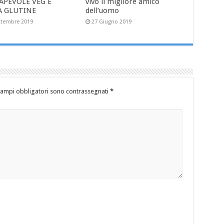
APEVOLE VEG E
vivo il migliore amico
A GLUTINE
dell’uomo
ttembre 2019
27 Giugno 2019
campi obbligatori sono contrassegnati
*