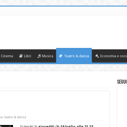
Cinema
Libri
Musica
Teatro & danza
Economia e soci
Segui
za
,
teatro & danza
Si terrAï¿½
giovedAï¿½ 19 luglio alle 21.15