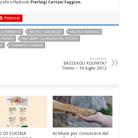
grafie e Flipbook;
Pierluigi Cattani Faggion
.
Pinterest
LA EMBRIACO
MICHELE LANZINGER
MICHELE NARDELLI
I TRENTO
NEL LIMITE. LA MISURA DEL FUTURO
TO
TOMMASO LONARDI
Successivo
BASSEKOU KOUYATA?
Trento – 16 luglio 2012
O DI CUCINA
Al Muse per conoscere dal