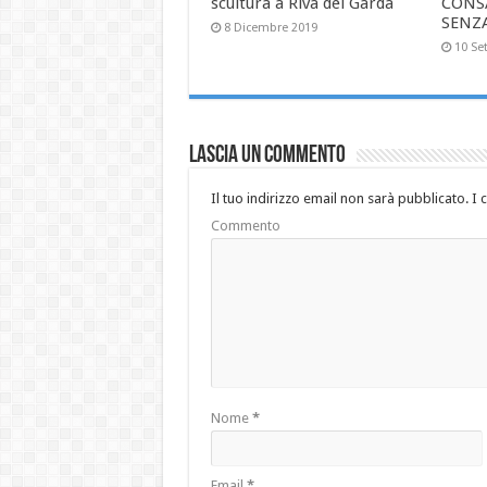
scultura a Riva del Garda
CONS
SENZ
8 Dicembre 2019
10 Se
Lascia un commento
Il tuo indirizzo email non sarà pubblicato.
I 
Commento
Nome
*
Email
*