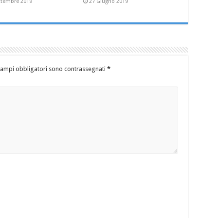
ttembre 2019
27 Giugno 2019
campi obbligatori sono contrassegnati
*