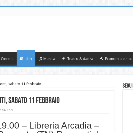
Cinema
Libri
Musica
Teatro & danza
Economia e soci
onti, sabato 11 febbraio
Segui
nti, sabato 11 febbraio
nza
,
libri
.00 – Libreria Arcadia –