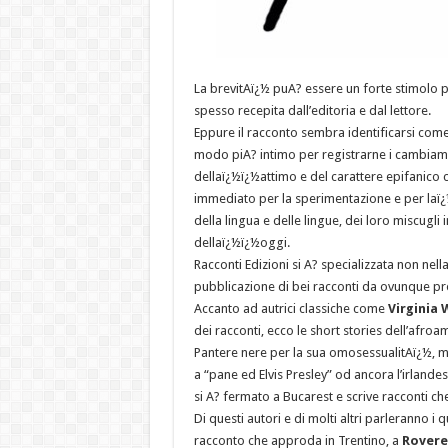
La brevitAï¿½ puA? essere un forte stimolo per
spesso recepita dall’editoria e dal lettore.
Eppure il racconto sembra identificarsi com
modo piA? intimo per registrarne i cambiamen
dellaï¿½ï¿½attimo e del carattere epifanico 
immediato per la sperimentazione e per laï¿½
della lingua e delle lingue, dei loro miscugli
dellaï¿½ï¿½oggi.
Racconti Edizioni si A? specializzata non nell
pubblicazione di bei racconti da ovunque p
Accanto ad autrici classiche come
Virginia 
dei racconti, ecco le short stories dell’afro
Pantere nere per la sua omosessualitAï¿½, m
a “pane ed Elvis Presley” od ancora l’irlande
si A? fermato a Bucarest e scrive racconti ch
Di questi autori e di molti altri parleranno i 
racconto che approda in Trentino, a
Rovere