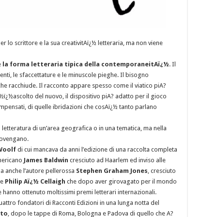
 lo scrittore e la sua creativitAï¿½ letteraria, ma non viene
e
la forma letteraria tipica della contemporaneitAï¿½
. Il
ti, le sfaccettature e le minuscole pieghe. Il bisogno
che racchiude. Il racconto appare spesso come il viatico piA?
ï¿½ascolto del nuovo, il dispositivo piA? adatto per il gioco
 impensati, di quelle ibridazioni che cosAï¿½ tanto parlano
a letteratura di un’area geografica o in una tematica, ma nella
rovengano.
Woolf
di cui mancava da anni l’edizione di una raccolta completa
americano
James Baldwin
cresciuto ad Haarlem ed inviso alle
a anche l’autore pellerossa
Stephen Graham Jones
, cresciuto
se
Philip Aï¿½ Cellaigh
che dopo aver girovagato per il mondo
e hanno ottenuto moltissimi premi letterari internazionali.
quattro fondatori di Racconti Edizioni in una lunga notta del
to
, dopo le tappe di Roma, Bologna e Padova di quello che A?