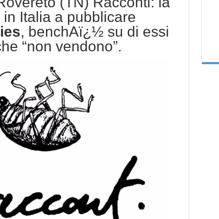
Rovereto (TN) Racconti: la
in Italia a pubblicare
ies
, benchAï¿½ su di essi
 che “non vendono”.