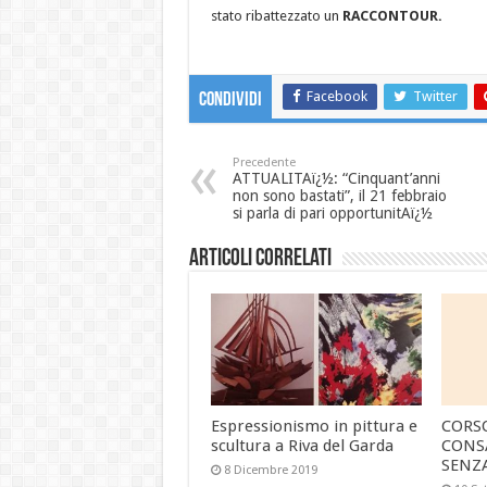
stato ribattezzato un
RACCONTOUR.
Facebook
Twitter
Condividi
Precedente
ATTUALITAï¿½: “Cinquant’anni
non sono bastati”, il 21 febbraio
si parla di pari opportunitAï¿½
Articoli correlati
Espressionismo in pittura e
CORS
scultura a Riva del Garda
CONS
SENZ
8 Dicembre 2019