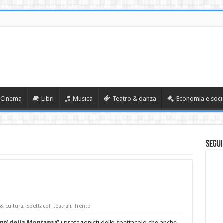
Cinema
Libri
Musica
Teatro & danza
Economia e soci
Segui
 & cultura
,
Spettacoli teatrali
,
Trento
anti della Montagna
” i protagonisti dello spettacolo che anche