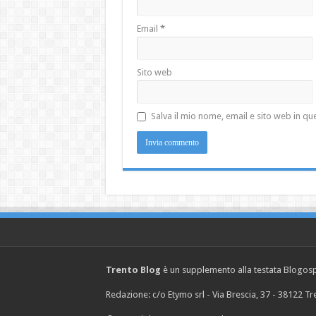
Email
*
Sito web
Salva il mio nome, email e sito web in 
Trento Blog
è un supplemento alla testata Blogosph
Redazione: c/o Etymo srl - Via Brescia, 37 - 38122 