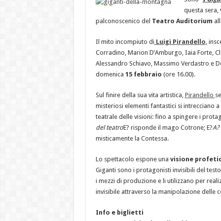
questa sera,
palconoscenico del
Teatro Auditorium
al
Il mito incompiuto di
Luigi Pirandello
, ins
Corradino, Marion D’Amburgo, Iaia Forte, Cl
Alessandro Schiavo, Massimo Verdastro e D
domenica
15 febbraio
(ore 16.00).
Sul finire della sua vita artistica,
Pirandello
s
misteriosi elementi fantastici si intrecciano a 
teatrale delle visioni: fino a spingere i prota
del teatro
E? risponde il mago Cotrone; E?
A? 
misticamente la Contessa.
Lo spettacolo espone una
visione profeti
Giganti sono i protagonisti invisibili del tes
i mezzi di produzione e li utilizzano per rea
invisibile attraverso la manipolazione delle 
Info e biglietti