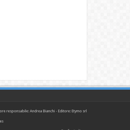
tore responsabile: Andrea Bianchi - Editore: Etymo srl
ies