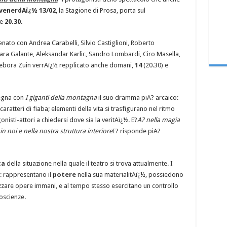
venerdAï¿½ 13/02
, la Stagione di Prosa, porta sul
le
20.30.
cenato con Andrea Carabelli, Silvio Castiglioni, Roberto
ara Galante, Aleksandar Karlic, Sandro Lombardi, Ciro Masella,
ebora Zuin verrAï¿½ repplicato anche domani,
14
(20.30) e
egna con
I giganti della montagna
il suo dramma piA? arcaico:
caratteri di fiaba; elementi della vita si trasfigurano nel ritmo
gonisti-attori a chiedersi dove sia la veritAï¿½. E?
A? nella magia
in noi e nella nostra struttura interiore
E? risponde piA?
ca
della situazione nella quale il teatro si trova attualmente. I
to: rappresentano il
potere
nella sua materialitAï¿½, possiedono
lizzare opere immani, e al tempo stesso esercitano un controllo
coscienze.