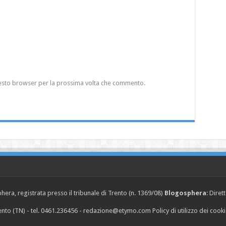
questo browser per la prossima volta che commento.
era, registrata presso il tribunale di Trento (n. 1369/08)
Blogosphera
: Diret
Trento (TN) - tel. 0461.236456 - redazione@etymo.com
Policy di utilizzo dei cook