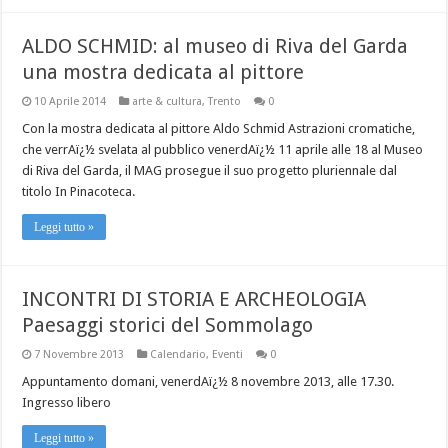
ALDO SCHMID: al museo di Riva del Garda
una mostra dedicata al pittore
10 Aprile 2014
arte & cultura
,
Trento
0
Con la mostra dedicata al pittore Aldo Schmid Astrazioni cromatiche,
che verrAï¿½ svelata al pubblico venerdAï¿½ 11 aprile alle 18 al Museo
di Riva del Garda, il MAG prosegue il suo progetto pluriennale dal
titolo In Pinacoteca.
Leggi tutto »
INCONTRI DI STORIA E ARCHEOLOGIA
Paesaggi storici del Sommolago
7 Novembre 2013
Calendario
,
Eventi
0
Appuntamento domani, venerdAï¿½ 8 novembre 2013, alle 17.30.
Ingresso libero
Leggi tutto »