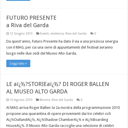
FUTURO PRESENTE
a Riva del Garda
12 Giugno 2013
Eventi
,
evidenza
,
Riva del Garda
0
Da quest'anno, Futuro Presente ha dato il via a una preziosa sinergia
con il MAG, per cui una serie di appuntamenti del festival avranno
luogo nelle due sedi del Museo Alto Garda.
Leggi tutto »
LE aï¿½?STORIEaï¿½? DI ROGER BALLEN
AL MUSEO ALTO GARDA
10 Agosto 2010
Mostre
,
Riva del Garda
0
Al MAG arriva Roger Ballen: la 2a mostra della programmazione 2010
propone una quarantina di opere provenienti dai tre celebri cicli
Aï¿½OutlandAï¿½, Aï¿½Shadow ChamberAï¿½ e Aï¿½Boarding
HouseAï¿½. Il Museo Alto Garda raccoglie una selezione di celebri