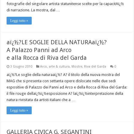
fotografie del singolare artista statunitense scelte per la capacitAï¿½
di narrazione. La mostra, dal …
Leggi tutto »
aï¿½?LE SOGLIE DELLA NATURAaï¿½?
A Palazzo Panni ad Arco
e alla Rocca di Riva del Garda
3 Giugno 2010
Arco
,
arte & cultura
,
Mostre
,
Riva del Garda
0
aï¿½?Le soglie della naturaaï¿½? A? il titolo della nuova mostra del
MAG che si presenta con settanta opere dislocate nelle due sedi
espositive di Palazzo dei Panni ad Arco e della Rocca di Riva del Garda:
il file rouge dellaï¿½ï¿½esposizione A? laï¿½ï¿½interpretazione della
natura rivisitata da artisti italiani che a …
Leggi tutto »
GALLERIA CIVICA G. SEGANTINI