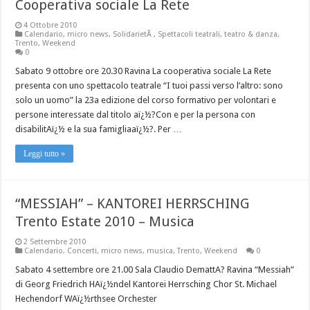
Cooperativa sociale La Rete
4 Ottobre 2010
Calendario
,
micro news
,
SolidarietÃ
,
Spettacoli teatrali
,
teatro & danza
,
Trento
,
Weekend
0
Sabato 9 ottobre ore 20.30 Ravina La cooperativa sociale La Rete
presenta con uno spettacolo teatrale “I tuoi passi verso l’altro: sono
solo un uomo” la 23a edizione del corso formativo per volontari e
persone interessate dal titolo aï¿½?Con e per la persona con
disabilitAï¿½ e la sua famigliaaï¿½?. Per …
Leggi tutto »
“MESSIAH” – KANTOREI HERRSCHING
Trento Estate 2010 – Musica
2 Settembre 2010
Calendario
,
Concerti
,
micro news
,
musica
,
Trento
,
Weekend
0
Sabato 4 settembre ore 21.00 Sala Claudio DemattA? Ravina “Messiah”
di Georg Friedrich HAï¿½ndel Kantorei Herrsching Chor St. Michael
Hechendorf WAï¿½rthsee Orchester