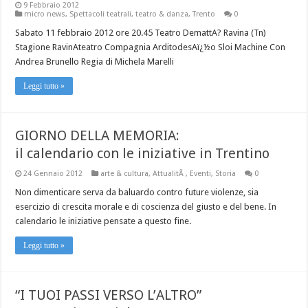
9 Febbraio 2012
micro news
,
Spettacoli teatrali
,
teatro & danza
,
Trento
0
Sabato 11 febbraio 2012 ore 20.45 Teatro DemattA? Ravina (Tn)
Stagione RavinAteatro Compagnia ArditodesAï¿½o Sloi Machine Con
Andrea Brunello Regia di Michela Marelli
Leggi tutto »
GIORNO DELLA MEMORIA:
il calendario con le iniziative in Trentino
24 Gennaio 2012
arte & cultura
,
AttualitÃ
,
Eventi
,
Storia
0
Non dimenticare serva da baluardo contro future violenze, sia
esercizio di crescita morale e di coscienza del giusto e del bene. In
calendario le iniziative pensate a questo fine.
Leggi tutto »
“I TUOI PASSI VERSO L’ALTRO”