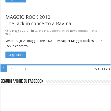
MAGGIO ROCK 2010
The Jack in concerto a Ravina
10 Maggio 2010
Calendario
,
Concerti
,
micro news
,
musica
,
Trento
0
VenerdAï¿½ 21 maggio, ore 21.00, Ravina: per Maggio Rock 2010, The
Jack in concerto.
Leggi tutto »
1
2
3
»
Pagina 1 di 3
Seguici anche su Facebook