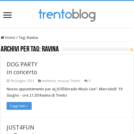
Home
/
Tag:
Ravina
Archivi per tag:
Ravina
DOG PARTY
in concerto
18 Giugno 2013
evidenza
,
musica
,
Trento
0
Nuovo appuntamento per aï¿½?Eldorado Music Live". Mercoledi' 19
Giugno - ore 21.30 Ravina di Trento
Leggi tutto »
JUST4FUN