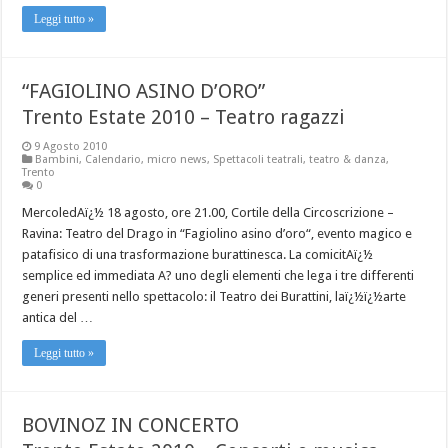
Leggi tutto »
“FAGIOLINO ASINO D’ORO”
Trento Estate 2010 – Teatro ragazzi
9 Agosto 2010
Bambini
,
Calendario
,
micro news
,
Spettacoli teatrali
,
teatro & danza
,
Trento
0
MercoledAï¿½ 18 agosto, ore 21.00, Cortile della Circoscrizione –
Ravina: Teatro del Drago in “Fagiolino asino d’oro“, evento magico e
patafisico di una trasformazione burattinesca. La comicitAï¿½
semplice ed immediata A? uno degli elementi che lega i tre differenti
generi presenti nello spettacolo: il Teatro dei Burattini, laï¿½ï¿½arte
antica del …
Leggi tutto »
BOVINOZ IN CONCERTO