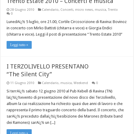
Trento Estate 2010 – Concerti e musica
28 Giugno 2010
Calendario
,
Concerti
,
micro news
,
musica
,
Trento
0
LunedAï¿½ 5 luglio, ore 21.00, Cortile Circoscrizione di Ravina: Bovinoz
in concerto con Mirko Battisti (chitarra e voce) e Giorgia Endici
(chitarra e voce). Leggi il post di presentazione “Trento Estate 2010”
Leggi tutto »
I TERZOLIVELLO PRESENTANO
“The Silent City”
11 Giugno 2010
Calendario
,
musica
,
Weekend
0
Si terrAï¿½ sabato 12 giugno 2010 al Pub Kebell di Ravina (TN)
laï¿½ï¿½evento di presentazione del novo disco dei Terzolivello,
album la cui realizzazione ha richiesto quasi due anni di lavoro e che
rappresenta il primo traguardo concerto della band. Il concerto, che
sarAï¿½ preceduto dallaï¿½ï¿½esibizione dei Marones (tribute band
dei Ramones) sarAï¿½ un [...]
Leggi tutto »