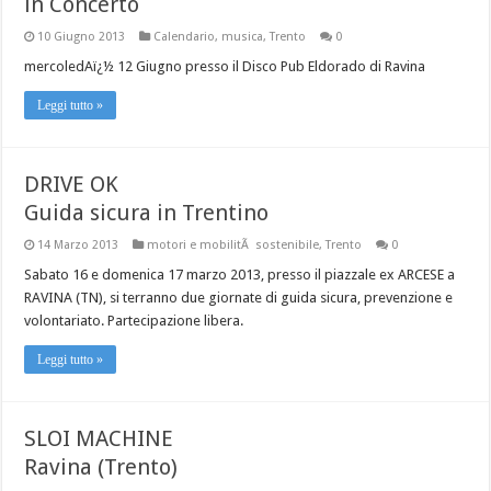
in Concerto
10 Giugno 2013
Calendario
,
musica
,
Trento
0
mercoledAï¿½ 12 Giugno presso il Disco Pub Eldorado di Ravina
Leggi tutto »
DRIVE OK
Guida sicura in Trentino
14 Marzo 2013
motori e mobilitÃ sostenibile
,
Trento
0
Sabato 16 e domenica 17 marzo 2013, presso il piazzale ex ARCESE a
RAVINA (TN), si terranno due giornate di guida sicura, prevenzione e
volontariato. Partecipazione libera.
Leggi tutto »
SLOI MACHINE
Ravina (Trento)