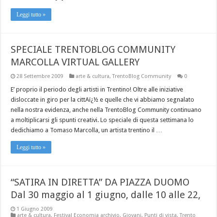
Leggi tutto »
SPECIALE TRENTOBLOG COMMUNITY
MARCOLLA VIRTUAL GALLERY
28 Settembre 2009
arte & cultura
,
TrentoBlog Community
0
E’ proprio il periodo degli artisti in Trentino! Oltre alle iniziative
disloccate in giro per la cittAï¿½ e quelle che vi abbiamo segnalato
nella nostra evidenza, anche nella TrentoBlog Community continuano
a moltiplicarsi gli spunti creativi. Lo speciale di questa settimana lo
dedichiamo a Tomaso Marcolla, un artista trentino il …
Leggi tutto »
“SATIRA IN DIRETTA” DA PIAZZA DUOMO
Dal 30 maggio al 1 giugno, dalle 10 alle 22,
1 Giugno 2009
arte & cultura
,
Festival Economia archivio
,
Giovani
,
Punti di vista
,
Trento