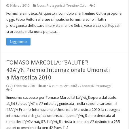
9 Marzo 2010
focus
,
Protagonisti
,
Trentino Cult
0
Formiche e musica: A? questo il connubio che Trentino Cult vi propone
oggi. Fabio Vettori e le sue simpatiche formiche sono infatti i
protagonisti dell’ottava intervista mentre Seba, voce e sax dei Kepsah
si presenta nella nona puntata…
Leggi tutto »
TOMASO MARCOLLA: “SALUTE”!
42Aï¿½ Premio Internazionale Umoristi
a Marostica 2010
24 Febbraio 2010
arte & cultura
,
AttualitÃ
,
Concorsi
,
Personaggi
0
Ennesimo successo per Tomaso Marcolla! Laï¿½ï¿½opera dal titolo:
aï¿½?Saluteaï¿½? si A? infatti aggiudicata - nella sezione cartoon - il
42Aï¿½ Premio Internazionale Umoristi a Marostica 2010, la rassegna
internazionale di grafica umoristica questaï¿½ï¿½anno dedicata al
tema dei aï¿½?viziaï¿½?. Laï¿½ï¿½artista trentino si A? distinto tra 235
autori provenienti da ben 42 Paesi [...]