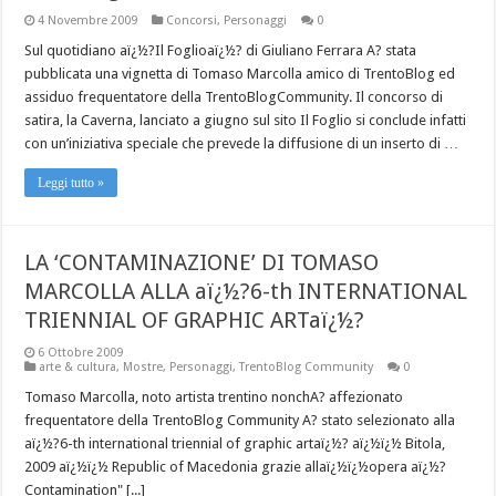
4 Novembre 2009
Concorsi
,
Personaggi
0
Sul quotidiano aï¿½?Il Foglioaï¿½? di Giuliano Ferrara A? stata
pubblicata una vignetta di Tomaso Marcolla amico di TrentoBlog ed
assiduo frequentatore della TrentoBlogCommunity. Il concorso di
satira, la Caverna, lanciato a giugno sul sito Il Foglio si conclude infatti
con un’iniziativa speciale che prevede la diffusione di un inserto di …
Leggi tutto »
LA ‘CONTAMINAZIONE’ DI TOMASO
MARCOLLA ALLA aï¿½?6-th INTERNATIONAL
TRIENNIAL OF GRAPHIC ARTaï¿½?
6 Ottobre 2009
arte & cultura
,
Mostre
,
Personaggi
,
TrentoBlog Community
0
Tomaso Marcolla, noto artista trentino nonchA? affezionato
frequentatore della TrentoBlog Community A? stato selezionato alla
aï¿½?6-th international triennial of graphic artaï¿½? aï¿½ï¿½ Bitola,
2009 aï¿½ï¿½ Republic of Macedonia grazie allaï¿½ï¿½opera aï¿½?
Contamination" [...]