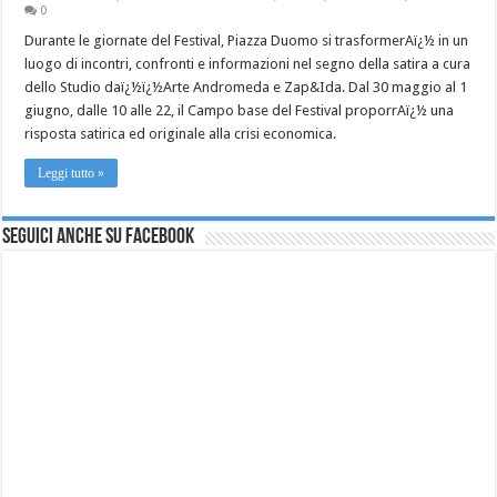
0
Durante le giornate del Festival, Piazza Duomo si trasformerAï¿½ in un
luogo di incontri, confronti e informazioni nel segno della satira a cura
dello Studio daï¿½ï¿½Arte Andromeda e Zap&Ida. Dal 30 maggio al 1
giugno, dalle 10 alle 22, il Campo base del Festival proporrAï¿½ una
risposta satirica ed originale alla crisi economica.
Leggi tutto »
Seguici anche su Facebook