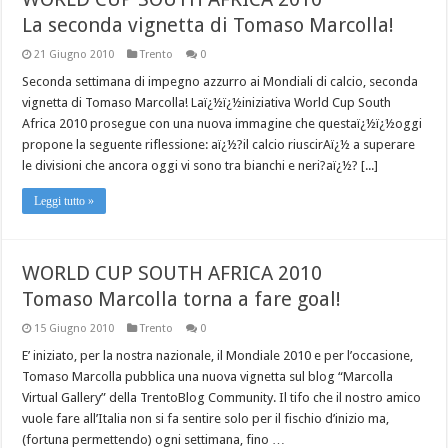
La seconda vignetta di Tomaso Marcolla!
21 Giugno 2010
Trento
0
Seconda settimana di impegno azzurro ai Mondiali di calcio, seconda
vignetta di Tomaso Marcolla! Laï¿½ï¿½iniziativa World Cup South
Africa 2010 prosegue con una nuova immagine che questaï¿½ï¿½oggi
propone la seguente riflessione: aï¿½?il calcio riuscirAï¿½ a superare
le divisioni che ancora oggi vi sono tra bianchi e neri?aï¿½? [...]
Leggi tutto »
WORLD CUP SOUTH AFRICA 2010
Tomaso Marcolla torna a fare goal!
15 Giugno 2010
Trento
0
E’ iniziato, per la nostra nazionale, il Mondiale 2010 e per l’occasione,
Tomaso Marcolla pubblica una nuova vignetta sul blog “Marcolla
Virtual Gallery” della TrentoBlog Community. Il tifo che il nostro amico
vuole fare all’Italia non si fa sentire solo per il fischio d’inizio ma,
(fortuna permettendo) ogni settimana, fino …