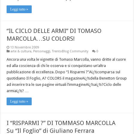
Leggi tutto »
“IL CICLO DELLE ARMI” DI TOMASO
MARCOLLA…SU COLORS!
13 Novembre 2009
arte & cultura
,
Personaggi
,
TrentoBlog Community
0
Ancora una volta le vignette di Tomaso Marcolla, vanno dritte al cuore
ed alla coscienza di chi le osserva e si conquistano un’altra
pubblicazione di eccellenza. Dopo “I Risparmi ?”Aï¿½comparsa sul
quotidiano Il Foglio, A? COLORS il magazineAï¿½della Benetton Group
ad inserire tra le sue pagine virtuali l’immagineAï¿½aï¿½?Ciclo delle
armiaï¿½? …
Leggi tutto »
I “RISPARMI ?” DI TOMMASO MARCOLLA
Su “Il Foglio” di Giuliano Ferrara