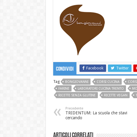
Facebook
Twitter
Condividi
Tag
BONGIOVANNI
CORSI CUCINA
CORSI
FARINE
LABORATORI CUCINA TRENTO
MO
RICETTE SENZA GLUTINE
RICETTE VEGAN
Precedente
TRIDENTUM: La scuola che stavi
cercando
Articoli correlati