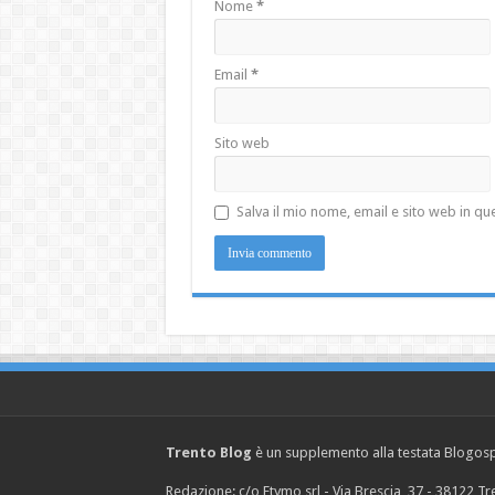
Nome
*
Email
*
Sito web
Salva il mio nome, email e sito web in 
Trento Blog
è un supplemento alla testata Blogosph
Redazione: c/o Etymo srl - Via Brescia, 37 - 38122 