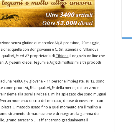
icazione senza glutine di mercoledAï¿½ prossimo, 20 maggio,
azione: quella con
Bongiovanni e C. Srl
, azienda di Villanova
 qualitAï¿½ ed A? proprietaria di
Tibiona
il negozio on line che
rani,Aï¿½semi oleosi, legumi e Aï¿½di moltissimi altri prodotti
d una realtAï¿½ giovane – 11 persone impiegate, su 12, sono
e come prioritAï¿½ la qualitAï¿½ della merce, del servizio e
re insieme alla sorella Micaela, mi ha spiegato che sono mugnai
½in un momento di crisi del mercato, decise di investire – con
a pietra. Il metodo usato fino a quel momento era il mulino a
ra come strumento di macinazione e di integrare la gamma dei
miglio, grano saraceno … affiancarono gradualmente il