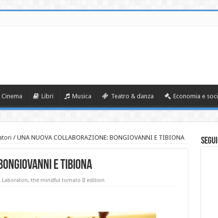
Cinema
Libri
Musica
Teatro & danza
Economia e soci
tori
/
UNA NUOVA COLLABORAZIONE: BONGIOVANNI E TIBIONA
Segui
ONGIOVANNI E TIBIONA
Laboratori
,
the mindful tomato II edition