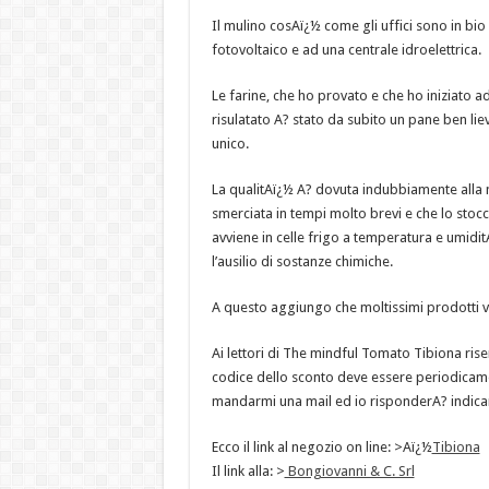
Il mulino cosAï¿½ come gli uffici sono in bio 
fotovoltaico e ad una centrale idroelettrica.
Le farine, che ho provato e che ho iniziato ad
risulatato A? stato da subito un pane ben li
unico.
La qualitAï¿½ A? dovuta indubbiamente alla 
smerciata in tempi molto brevi e che lo stocc
avviene in celle frigo a temperatura e umidi
l’ausilio di sostanze chimiche.
A questo aggiungo che moltissimi prodotti ven
Ai lettori di The mindful Tomato Tibiona rise
codice dello sconto deve essere periodicame
mandarmi una mail ed io risponderA? indican
Ecco il link al negozio on line: >Aï¿½
Tibiona
Il link alla: >
Bongiovanni & C. Srl