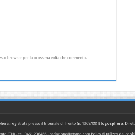
questo browser per la prossima volta che commento.
era, registrata presso il tribunale di Trento (n. 1369/08)
Blogosphera
: Diret
Trento (TN) - tel. 0461.236456 - redazione@etymo.com
Policy di utilizzo dei cook