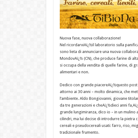
Nuova fase, nuova collaborazione!
Nel ricordarviAï¿½il laboratorio sulla panif
sono lieta di annunciare una nuova collabor
MondovAï¿½ (CN), che produce farine di alta
si occupa della vendita di quelle farine, di g
alimentari e non.
Dedico con grande piacereAï¿½questo post a
attorno ai 30 anni – molto dinamica, che mett
l’ambiente. Aldo Bongiovanni, giovane titola
da tre generazioni e cheAï¿½dieci anni fa,Aï¿
grande lungimiranza, dico io – in un mulino 
cilindri, ma lui decise di introdurre la piet
cereali e pseudocereali usati: farro, riso, 
tradizionale frumento.