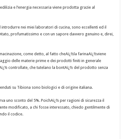
edilizia e l’energia necessaria viene prodotta grazie al
 introdurre nei miei laboratori di cucina, sono eccellenti ed il
evitato, profumatissimo e con un sapore davvero genuino e, direi,
macinazione, come detto, al fatto cheAï¿½la farinaAï¿½viene
aggio delle materie prime e dei prodotti finiti in generale
tAï¿½ controllate, che tutelano la bontAï¿½ del prodotto senza
duti su Tibiona sono biologici e di origine italiana.
rva uno sconto del 5%. PoichAï¿½ per ragioni di sicurezza il
nte modificato, a chi fosse interessato, chiedo gentilmente di
do il codice.