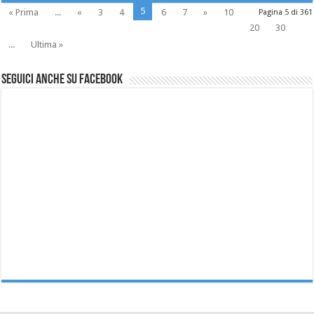
5
« Prima
...
«
3
4
6
7
»
10
Pagina 5 di 361
20
30
...
Ultima »
Seguici anche su Facebook