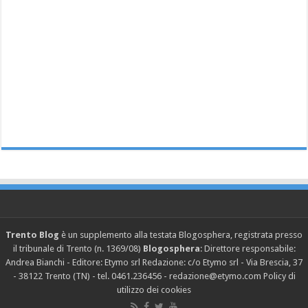
Trento Blog
è un supplemento alla testata Blogosphera, registrata presso
il tribunale di Trento (n. 1369/08)
Blogosphera
: Direttore responsabile:
Andrea Bianchi - Editore: Etymo srl Redazione: c/o Etymo srl - Via Brescia, 37
- 38122 Trento (TN) - tel. 0461.236456 - redazione@etymo.com
Policy di
utilizzo dei cookies