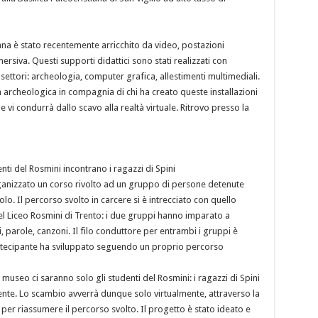
tiana è stato recentemente arricchito da video, postazioni
mersiva. Questi supporti didattici sono stati realizzati con
ettori: archeologia, computer grafica, allestimenti multimediali.
a archeologica in compagnia di chi ha creato queste installazioni
e vi condurrà dallo scavo alla realtà virtuale. Ritrovo presso la
nti del Rosmini incontrano i ragazzi di Spini
rganizzato un corso rivolto ad un gruppo di persone detenute
lo. Il percorso svolto in carcere si è intrecciato con quello
del Liceo Rosmini di Trento: i due gruppi hanno imparato a
parole, canzoni. Il filo conduttore per entrambi i gruppi è
 partecipante ha sviluppato seguendo un proprio percorso
useo ci saranno solo gli studenti del Rosmini: i ragazzi di Spini
ente. Lo scambio avverrà dunque solo virtualmente, attraverso la
 per riassumere il percorso svolto. Il progetto è stato ideato e