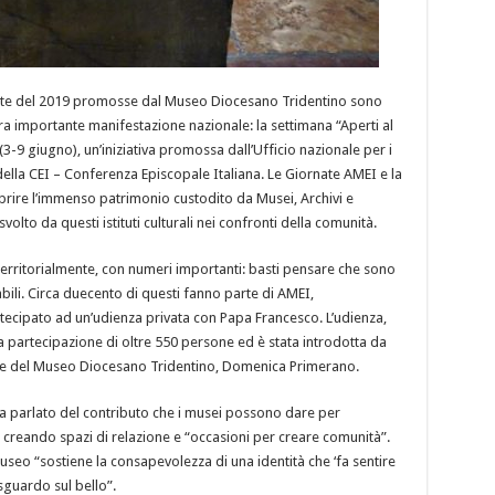
rnate del 2019 promosse dal Museo Diocesano Tridentino sono
ra importante manifestazione nazionale: la settimana “Aperti al
(3-9 giugno), un’iniziativa promossa dall’Ufficio nazionale per i
lto della CEI – Conferenza Episcopale Italiana. Le Giornate AMEI e la
oprire l’immenso patrimonio custodito da Musei, Archivi e
svolto da questi istituti culturali nei confronti della comunità.
 territorialmente, con numeri importanti: basti pensare che sono
tabili. Circa duecento di questi fanno parte di AMEI,
tecipato ad un’udienza privata con Papa Francesco. L’udienza,
la partecipazione di oltre 550 persone ed è stata introdotta da
rice del Museo Diocesano Tridentino, Domenica Primerano.
ha parlato del contributo che i musei possono dare per
e, creando spazi di relazione e “occasioni per creare comunità”.
museo “sostiene la consapevolezza di una identità che ‘fa sentire
 sguardo sul bello”.