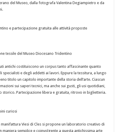
erano del Museo, dalla fotografa Valentina Degiampietro e da
i.
ino e partecipazione gratuita alle attività proposte
zione tessile del Museo Diocesano Tridentino
ssuti antichi costituiscono un corpus tanto affascinante quanto
 specialisti e degli addetti ai lavori. Eppure la tessitura, a lungo
no titolo un capitolo importante della storia dell’arte. Ciascun
mazioni sui saperi tecnici, ma anche sui gusti, gli usi quotidiani,
storico. Partecipazione libera e gratuita, ritrovo in biglietteria.
ini curiosi
a manifattura Viesi di Cles si propone un laboratorio creativo di
 in maniera semplice e coinvolgente a questa antichissima arte