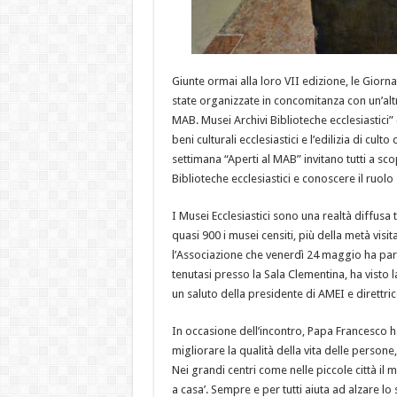
Giunte ormai alla loro VII edizione, le Gio
state organizzate in concomitanza con un’alt
MAB. Musei Archivi Biblioteche ecclesiastici” 
beni culturali ecclesiastici e l’edilizia di cu
settimana “Aperti al MAB” invitano tutti a sc
Biblioteche ecclesiastici e conoscere il ruolo 
I Musei Ecclesiastici sono una realtà diffusa
quasi 900 i musei censiti, più della metà visi
l’Associazione che venerdì 24 maggio ha par
tenutasi presso la Sala Clementina, ha visto 
un saluto della presidente di AMEI e dirett
In occasione dell’incontro, Papa Francesco 
migliorare la qualità della vita delle person
Nei grandi centri come nelle piccole città il 
a casa’. Sempre e per tutti aiuta ad alzare lo