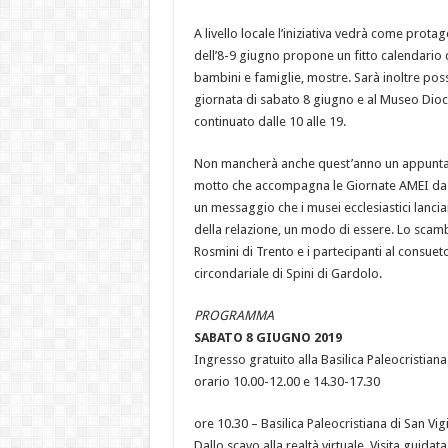
A livello locale l’iniziativa vedrà come protag
dell’8-9 giugno propone un fitto calendario d
bambini e famiglie, mostre. Sarà inoltre poss
giornata di sabato 8 giugno e al Museo Dio
continuato dalle 10 alle 19.
Non mancherà anche quest’anno un appunta
motto che accompagna le Giornate AMEI da di
un messaggio che i musei ecclesiastici lancia
della relazione, un modo di essere. Lo scambi
Rosmini di Trento e i partecipanti al consu
circondariale di Spini di Gardolo.
PROGRAMMA
SABATO 8 GIUGNO 2019
Ingresso gratuito alla Basilica Paleocristiana 
orario 10.00-12.00 e 14.30-17.30
ore 10.30 – Basilica Paleocristiana di San Vigi
Dallo scavo alla realtà virtuale. Visita guidata