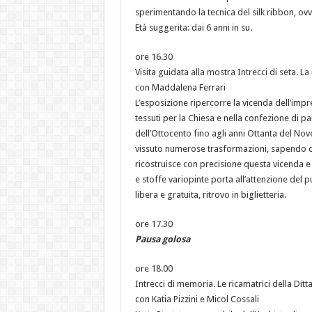
sperimentando la tecnica del silk ribbon, ovv
Età suggerita: dai 6 anni in su.
ore 16.30
Visita guidata alla mostra Intrecci di seta. La
con Maddalena Ferrari
L’esposizione ripercorre la vicenda dell’impre
tessuti per la Chiesa e nella confezione di para
dell’Ottocento fino agli anni Ottanta del Nov
vissuto numerose trasformazioni, sapendo di v
ricostruisce con precisione questa vicenda e
e stoffe variopinte porta all’attenzione del 
libera e gratuita, ritrovo in biglietteria.
ore 17.30
Pausa golosa
ore 18.00
Intrecci di memoria. Le ricamatrici della Ditt
con Katia Pizzini e Micol Cossali