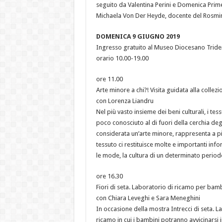
seguito da Valentina Perini e Domenica Prim
Michaela Von Der Heyde, docente del Rosmin
DOMENICA 9 GIUGNO 2019
Ingresso gratuito al Museo Diocesano Trident
orario 10.00-19.00
ore 11.00
Arte minore a chi?! Visita guidata alla colle
con Lorenza Liandru
Nel più vasto insieme dei beni culturali, i te
poco conosciuto al di fuori della cerchia degli
considerata un’arte minore, rappresenta a pie
tessuto ci restituisce molte e importanti infor
le mode, la cultura di un determinato periodo 
ore 16.30
Fiori di seta. Laboratorio di ricamo per bamb
con Chiara Leveghi e Sara Meneghini
In occasione della mostra Intrecci di seta. L
ricamo in cui i bambini potranno avvicinarsi