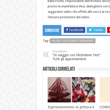
Katia Pizzini, responsabile dell’Archivio dioc
presso la manifattura Viesi, dialogherà con la
suggestivo video che affida alle voci e ai rico
chiusura proiezione del video.
Facebook
Twitter
Condividi
Tag
MUSEO DIOCESANO TRIDENTINO
Precedente
“In viaggio con l’Alzheimer Fest”.
Tutti gli appuntamenti.
Articoli correlati
Espressionismo in pittura e
CORS