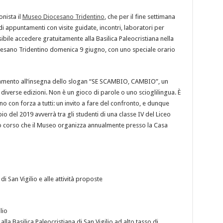
onista il
Museo Diocesano Tridentino
, che per il fine settimana
i appuntamenti con visite guidate, incontri, laboratori per
ibile accedere gratuitamente alla Basilica Paleocristiana nella
cesano Tridentino domenica 9 giugno, con uno speciale orario
mento all’insegna dello slogan “SE SCAMBIO, CAMBIO”, un
verse edizioni. Non è un gioco di parole o uno scioglilingua. È
no con forza a tutti: un invito a fare del confronto, e dunque
o del 2019 avverrà tra gli studenti di una classe IV del Liceo
eto corso che il Museo organizza annualmente presso la Casa
di San Vigilio e alle attività proposte
lio
 alla Basilica Paleocristiana di San Vigilio ad alto tasso di