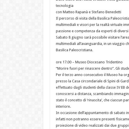
tecnologia
con Matteo Rapanà e Stefano Benedetti
Il percorso di visita della Basilica Paleocris
multimediali e visori per la realtà virtuale im
passione e competenza da esperti di diversi s
Sabato 8 giugno sarà possibile visitare l’are
multimediali all’avanguardia, in un viaggio ch
Basilica Paleocristiana.
ore 17.00 – Museo Diocesano Tridentino
“Morire fuori per rinascere dentro”. Gli stude
Per il terzo anno consecutivo il Museo ha o
presso la Casa circondariale di Spini di Gardo
effettuato dagli studenti della classe IV EB 
conoscersi a distanza, scambiando immagini, 
stato il concetto di ‘rinascita’, che ciascun
interiore.
In occasione dell’appuntamento di sabato in m
infatti non potranno essere presenti fisicam
proiezione di video realizzati dai due gruppi