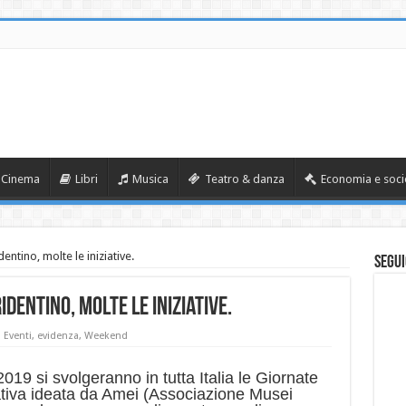
Cinema
Libri
Musica
Teatro & danza
Economia e soci
ntino, molte le iniziative.
Segui
dentino, molte le iniziative.
Eventi
,
evidenza
,
Weekend
19 si svolgeranno in tutta Italia le Giornate
iativa ideata da Amei (Associazione Musei