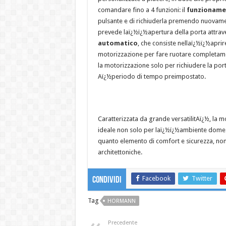
comandare fino a 4 funzioni: il
funzionamen
pulsante e di richiuderla premendo nuovamen
prevede laï¿½ï¿½apertura della porta attrav
automatico
, che consiste nellaï¿½ï¿½apri
motorizzazione per fare ruotare completament
la motorizzazione solo per richiudere la por
Aï¿½periodo di tempo preimpostato.
Caratterizzata da grande versatilitAï¿½, la
ideale non solo per laï¿½ï¿½ambiente domesti
quanto elemento di comfort e sicurezza, no
architettoniche.
Facebook
Twitter
Condividi
Tag
HORMANN
Precedente