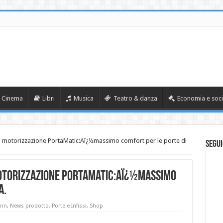
Cinema
Libri
Musica
Teatro & danza
Economia e soci
motorizzazione PortaMatic:Aï¿½massimo comfort per le porte di
Segui
torizzazione PortaMatic:Aï¿½massimo
a.
nn
,
News prodotto
,
Porte e Infissi
,
Shop