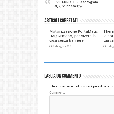
EVE ARNOLD – la fotografa
aï¿½?curiosaaï¿½?
Articoli correlati
Motorizzazione PortaMatic
Therm
HAï¿½rmann, per vivere la
la por
casa senza barriere.
tua c
8 Maggio 2017
1 Mag
Lascia un commento
Il tuo indirizzo email non sarà pubblicato.
I 
Commento