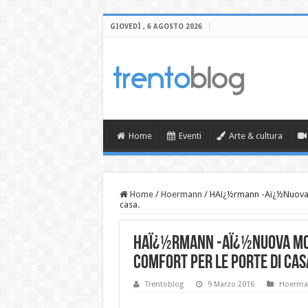
GIOVEDÌ , 6 AGOSTO 2026
Home
Eventi
Arte & cultura
Home
/
Hoermann
/
HAï¿½rmann -Aï¿½Nuova 
casa.
HAï¿½rmann -Aï¿½Nuova mo
comfort per le porte di cas
Trentoblog
9 Marzo 2016
Hoerma