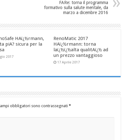
FARe: torna il programma
formativo sulla salute mentale, da
marzo a dicembre 2016
oSafe HAï¿½rmann,
RenoMatic 2017
ta piA? sicura per la
HAï¿½rmann: torna
asa
laï¿½ï¿½alta qualitAï¿½ ad
un prezzo vantaggioso
gio 2017
17 Aprile 2017
campi obbligatori sono contrassegnati
*