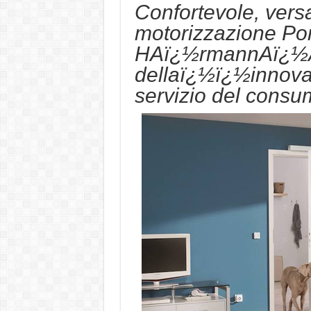
Confortevole, versa
motorizzazione Po
HAï¿½rmannAï¿½
dellaï¿½ï¿½innova
servizio del consu