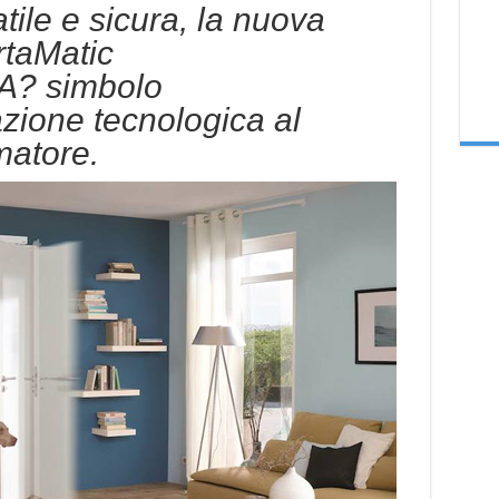
tile e sicura, la nuova
rtaMatic
A? simbolo
zione tecnologica al
matore.