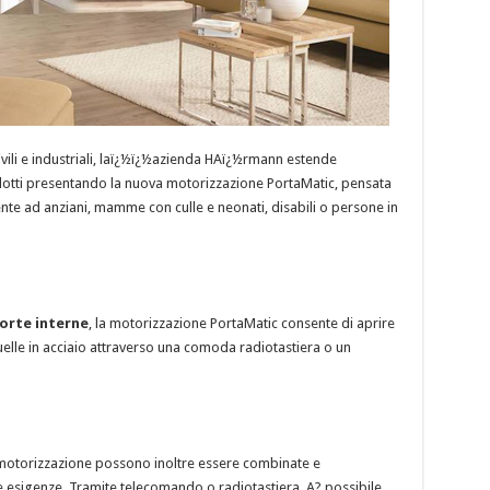
ivili e industriali, laï¿½ï¿½azienda HAï¿½rmann estende
tti presentando la nuova motorizzazione PortaMatic, pensata
almente ad anziani, mamme con culle e neonati, disabili o persone in
orte interne
, la motorizzazione PortaMatic consente di aprire
elle in acciaio attraverso una comoda radiotastiera o un
la motorizzazione possono inoltre essere combinate e
ie esigenze. Tramite telecomando o radiotastiera, A? possibile