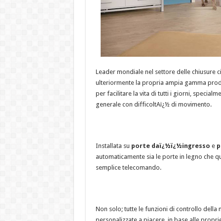
Leader mondiale nel settore delle chiusure c
ulteriormente la propria ampia gamma prodo
per facilitare la vita di tutti i giorni, speci
generale con difficoltAï¿½ di movimento.
Installata su
porte daï¿½ï¿½ingresso
e
p
automaticamente sia le porte in legno che qu
semplice telecomando.
Non solo; tutte le funzioni di controllo del
personalizzate a piacere, in base alle propr