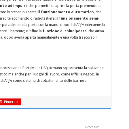
to ad impulsi
, che permette di aprire la porta premendo un
te lo stesso pulsante; il
funzionamento automatico
, che
erso telecomando o radiotastiera; il
funzionamento semi-
re parzialmente la porta con la mano, dopodichAï¿½ interviene la
e il battente; e infine la
funzione di chiudiporta
, che attiva
ta, dopo averla aperta manualmente e una volta trascorso il
 motorizzazione PortaMatic HAï¿½rmann rappresenta la soluzione
co ma anche per i luoghi di lavoro, come uffici e negozi, in
nchAï¿½ come sistema di abbattimento delle barriere
Pinterest
Successivo