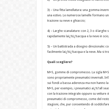
3) – Una fitta lamellatura: una gomma invern
una estivo. Le numerose lamelle formano una
trazione su neve e ghiaccio;
4) – Larghe scanalature: con 2, 3 o 4 larghe 
rapidamente laï¿½ï¿½acqua e la neve in scio
5) – Un battistrada a disegno direzionale: co
facilmente laï¿½ï¿½acqua e la neve. Ma si tr
Quali scegliere?
M+S, gomme di compromesso. La sigla M+S 
sono propriamente pneumatici invernali. Inf
sui fondi a bassa aderenza ma non hanno la
M+S, per esempio, i pneumatici aï¿½?all seas
con la trazione integrale oppure su vetture s
pneumatici di compromesso, come del resto i
stagioni, che, pur consentendo di soddisfare