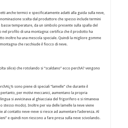
detti anche termici e specificatamente adatti alla guida sulla neve,
 denominazione scelta dal produttore che spesso include termini
e basse temperature, da un simbolo presente sulla spalla del
nel profilo di una montagna: certifica che il prodotto ha
otto inoltre ha una mescola speciale. Quindi la migliore gomme
a montagna che racchiude il fiocco di neve.
ta silice) che rotolando si “scaldano” ecco perchA? vengono
rchAï¿½ sono piene di speciali “lamelle” che durante il
o, pertanto, per motivi meccanici, aumentano la propria
ngua si avvicinava al ghiacciaia del frigorifero e si rimaneva
 stesso modo). Inoltre per via delle lamelle la neve viene
e al contatto neve-neve si riesce ad aumentare l’aderenza. Al
ieni” e quindi non riescono a fare presa sulla neve scivolando.