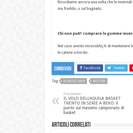
Ricordiamo ancora una volta che le invernali
ma freddo, o sul bagnato.
Chi non puA? comprare le gomme inver
Nel caso aveste necessitAï¿½ di mantenere 
le catene a bordo.
Facebook
Twitter
Condividi
Tag
ALFREDO NEPI
MOTORI
Precedente
IL VOLO DELL’AQUILA BASKET
TRENTO IN SERIE A BEKO: il
punto sul massimo campionato di
basket
Articoli correlati