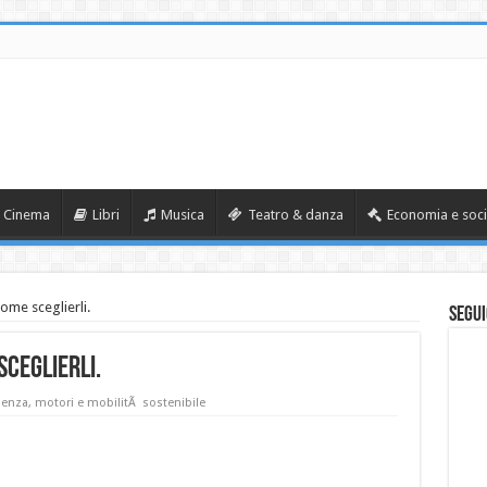
Cinema
Libri
Musica
Teatro & danza
Economia e soci
me sceglierli.
Segui
sceglierli.
denza
,
motori e mobilitÃ sostenibile