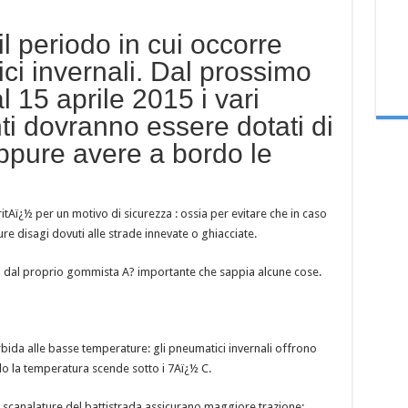
il periodo in cui occorre
ci invernali. Dal prossimo
 15 aprile 2015 i vari
nti dovranno essere dotati di
ppure avere a bordo le
tAï¿½ per un motivo di sicurezza : ossia per evitare che in caso
ure disagi dovuti alle strade innevate o ghiacciate.
 dal proprio gommista A? importante che sappia alcune cose.
bida alle basse temperature: gli pneumatici invernali offrono
do la temperatura scende sotto i 7Aï¿½ C.
e scanalature del battistrada assicurano maggiore trazione;