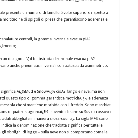
ale presenta un numero di lamelle 5 volte superiore rispetto a
 moltitudine di spigoli di presa che garantiscono aderenza e
scanalature centrali, la gomma invernale evacua piA?
glimento;
n un disegno a V, il battistrada direzionale evacua piA?
ovano anche pneumatici invernali con battistrada asimmetrico.
significa Aï¿½Mud e SnowAï¿½ cioA? fango e neve, ma non
atti questo tipo di gomma garantisce motricitAï¿½ e aderenza
 mescola che si mantiene morbida con il freddo. Sono marchiati
ons o quattrostagioniaï¿½?, sovente di serie su Suv e crossover
tradali abbigliate in maniera cross-country. La sigla M+S sono
ndica la denominazione che tradotta significa per tutte le
 gli obblighi di legge – sulla neve non si comportano come le