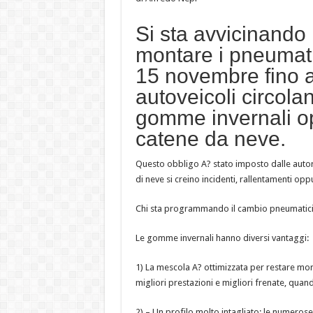
Si sta avvicinando 
montare i pneumati
15 novembre fino al
autoveicoli circola
gomme invernali o
catene da neve.
Questo obbligo A? stato imposto dalle autori
di neve si creino incidenti, rallentamenti opp
Chi sta programmando il cambio pneumatici
Le gomme invernali hanno diversi vantaggi:
1) La mescola A? ottimizzata per restare mor
migliori prestazioni e migliori frenate, quan
2) – Un profilo molto intagliato: le numeros