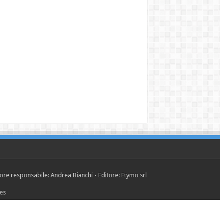
tore responsabile: Andrea Bianchi - Editore: Etymo srl
ies