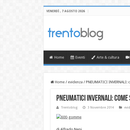
VENERDÌ , 7 AGOSTO 2026
Home
Eventi
Arte & cultura
Home
/
evidenza
/
PNEUMATICI INVERNALI: co
PNEUMATICI INVERNALI: come 
Trentoblog
3 Novembre 2014
evi
di Alfredo Nepi