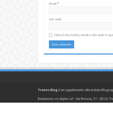
Email
*
Sito web
Salva il mio nome, email e sito web in 
Trento Blog
è un supplemento alla testata Blogosph
Redazione: c/o Etymo srl - Via Brescia, 37 - 38122 
© Copyright 2026, Etymo s.r.l. P.IVA 02242430219