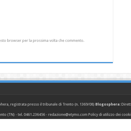
questo browser per la prossima volta che commento.
era, registrata presso il tribunale di Trento (n. 1369/08)
Blogosphera
: Diret
Trento (TN) - tel. 0461.236456 - redazione@etymo.com
Policy di utilizzo dei cook