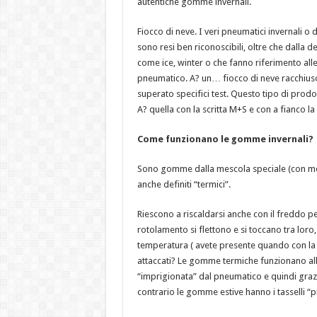
autentiche gomme invernali.
Fiocco di neve. I veri pneumatici invernali o 
sono resi ben riconoscibili, oltre che dalla
come ice, winter o che fanno riferimento all
pneumatico. A? un… fiocco di neve racchiuso 
superato specifici test. Questo tipo di prod
A? quella con la scritta M+S e con a fianco l
Come funzionano le gomme invernali?
Sono gomme dalla mescola speciale (con mol
anche definiti “termici”.
Riescono a riscaldarsi anche con il freddo pe
rotolamento si flettono e si toccano tra lor
temperatura ( avete presente quando con la li
attaccati? Le gomme termiche funzionano allo
“imprigionata” dal pneumatico e quindi grazi
contrario le gomme estive hanno i tasselli “p