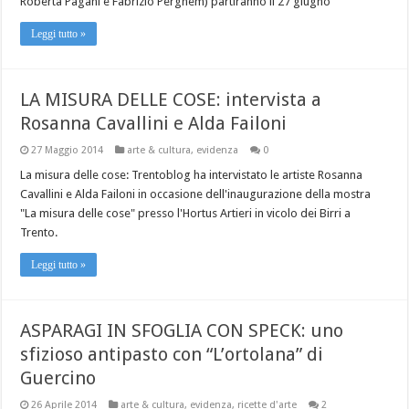
Roberta Pagani e Fabrizio Perghem) partiranno il 27 giugno
Leggi tutto »
LA MISURA DELLE COSE: intervista a
Rosanna Cavallini e Alda Failoni
27 Maggio 2014
arte & cultura
,
evidenza
0
La misura delle cose: Trentoblog ha intervistato le artiste Rosanna
Cavallini e Alda Failoni in occasione dell'inaugurazione della mostra
"La misura delle cose" presso l'Hortus Artieri in vicolo dei Birri a
Trento.
Leggi tutto »
ASPARAGI IN SFOGLIA CON SPECK: uno
sfizioso antipasto con “L’ortolana” di
Guercino
26 Aprile 2014
arte & cultura
,
evidenza
,
ricette d'arte
2