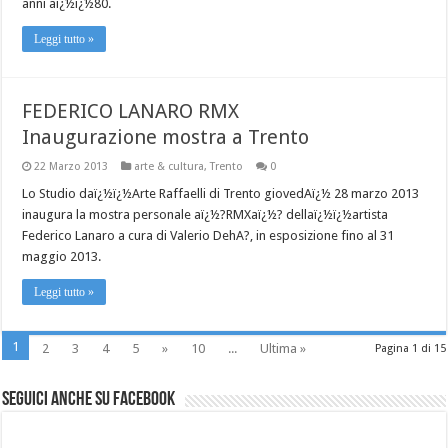
anni aï¿½ï¿½80.
Leggi tutto »
FEDERICO LANARO RMX
Inaugurazione mostra a Trento
22 Marzo 2013
arte & cultura
,
Trento
0
Lo Studio daï¿½ï¿½Arte Raffaelli di Trento giovedAï¿½ 28 marzo 2013
inaugura la mostra personale aï¿½?RMXaï¿½? dellaï¿½ï¿½artista
Federico Lanaro a cura di Valerio DehA?, in esposizione fino al 31
maggio 2013.
Leggi tutto »
1
2
3
4
5
»
10
...
Ultima »
Pagina 1 di 15
Seguici anche su Facebook