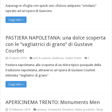
Asparagi in sfoglia con speck: uno sfizioso antipasto "ortolano"
ispirato ad un'opera di Guercino
Leggi tutto »
PASTIERA NAPOLETANA: una dolce scoperta
con le “vagliatrici di grano” di Gustave
Courbet
20 Aprile 2014
arte & cultura
,
evidenza
,
ricette d'arte
1
Pastiera napoletana: alla scoperta di un dolce tipico pasquale della
tradizione napoletana, attraverso un'opera di Gustave Courbet
intitolata "Vagliatrici di grano"
Leggi tutto »
APERICINEMA TRENTO: Monuments Men
10 Febbraio 2014
cinema
,
Cineworld
,
Divertirsi
,
News prodotto
,
Shop