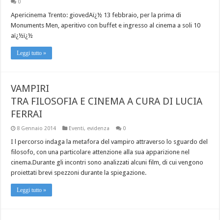
0
Apericinema Trento: giovedAï¿½ 13 febbraio, per la prima di
Monuments Men, aperitivo con buffet e ingresso al cinema a soli 10
aï¿½ï¿½
Leggi tutto »
VAMPIRI
TRA FILOSOFIA E CINEMA A CURA DI LUCIA
FERRAI
8 Gennaio 2014
Eventi
,
evidenza
0
I l percorso indaga la metafora del vampiro attraverso lo sguardo del
filosofo, con una particolare attenzione alla sua apparizione nel
cinema.Durante gli incontri sono analizzati alcuni film, di cui vengono
proiettati brevi spezzoni durante la spiegazione.
Leggi tutto »