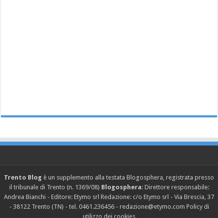
Trento Blog
è un supplemento alla testata Blogosphera, registrata presso
il tribunale di Trento (n. 1369/08)
Blogosphera
: Direttore responsabile:
Andrea Bianchi - Editore: Etymo srl Redazione: c/o Etymo srl - Via Brescia, 37
- 38122 Trento (TN) - tel. 0461.236456 - redazione@etymo.com
Policy di
utilizzo dei cookies