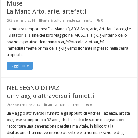
Muse
La Mano Arto, arte, artefatti
3 Gennaio 2014
arte & cultura
,
evidenza
,
Trento
0
La mostra temporanea "La Mano aï¿½ï¿½ Arto, Arte, Artefatti" accoglie
i visitatori alla fine del loro viaggio nel MUSE, allaï¿½ï¿½interno dello
spazio espositivo denominato aï¿½?piccolo vuotoaï¿½?,
immediatamente prima dellaï¿½ï¿½emozionante ingresso nella serra
tropicale.
Leggi tutto »
NEL SEGNO DI PAZ
un viaggio attraverso i fumetti
25 Settembre 2013
arte & cultura
,
Trento
0
un viaggio attraverso i fumetti e gli appunti di Andrea Pazienza, artista
pugliese scomparso a 32 anni, che ha scelto le storie disegnate per
raccontare una generazione perduta ma vitale, in bilico tra la
disillusione di un nuovo mondo possibile e la normalizzazione degli