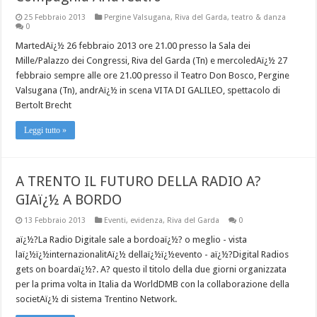
25 Febbraio 2013
Pergine Valsugana
,
Riva del Garda
,
teatro & danza
0
MartedAï¿½ 26 febbraio 2013 ore 21.00 presso la Sala dei
Mille/Palazzo dei Congressi, Riva del Garda (Tn) e mercoledAï¿½ 27
febbraio sempre alle ore 21.00 presso il Teatro Don Bosco, Pergine
Valsugana (Tn), andrAï¿½ in scena VITA DI GALILEO, spettacolo di
Bertolt Brecht
Leggi tutto »
A TRENTO IL FUTURO DELLA RADIO A?
GIAï¿½ A BORDO
13 Febbraio 2013
Eventi
,
evidenza
,
Riva del Garda
0
aï¿½?La Radio Digitale sale a bordoaï¿½? o meglio - vista
laï¿½ï¿½internazionalitAï¿½ dellaï¿½ï¿½evento - aï¿½?Digital Radios
gets on boardaï¿½?. A? questo il titolo della due giorni organizzata
per la prima volta in Italia da WorldDMB con la collaborazione della
societAï¿½ di sistema Trentino Network.