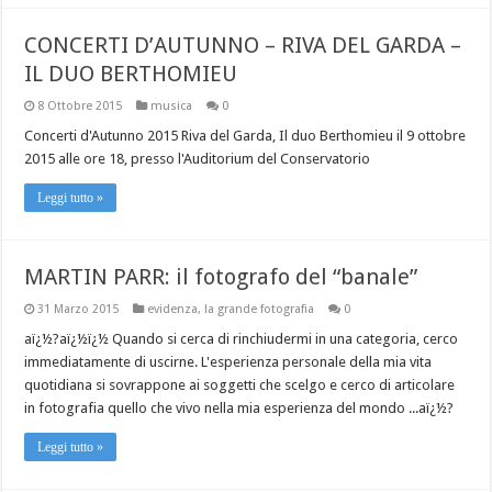
CONCERTI D’AUTUNNO – RIVA DEL GARDA –
IL DUO BERTHOMIEU
8 Ottobre 2015
musica
0
Concerti d'Autunno 2015 Riva del Garda, Il duo Berthomieu il 9 ottobre
2015 alle ore 18, presso l'Auditorium del Conservatorio
Leggi tutto »
MARTIN PARR: il fotografo del “banale”
31 Marzo 2015
evidenza
,
la grande fotografia
0
aï¿½?aï¿½ï¿½ Quando si cerca di rinchiudermi in una categoria, cerco
immediatamente di uscirne. L'esperienza personale della mia vita
quotidiana si sovrappone ai soggetti che scelgo e cerco di articolare
in fotografia quello che vivo nella mia esperienza del mondo ...aï¿½?
Leggi tutto »