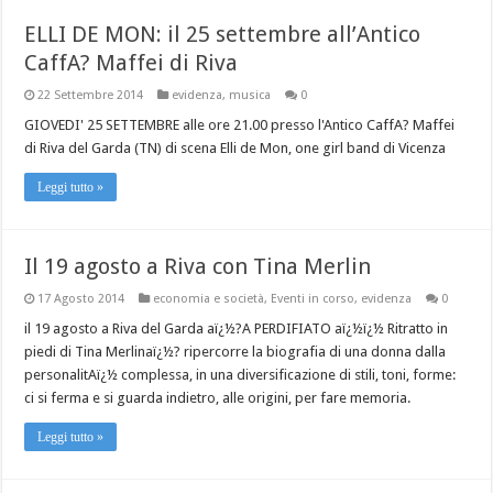
ELLI DE MON: il 25 settembre all’Antico
CaffA? Maffei di Riva
22 Settembre 2014
evidenza
,
musica
0
GIOVEDI' 25 SETTEMBRE alle ore 21.00 presso l'Antico CaffA? Maffei
di Riva del Garda (TN) di scena Elli de Mon, one girl band di Vicenza
Leggi tutto »
Il 19 agosto a Riva con Tina Merlin
17 Agosto 2014
economia e società
,
Eventi in corso
,
evidenza
0
il 19 agosto a Riva del Garda aï¿½?A PERDIFIATO aï¿½ï¿½ Ritratto in
piedi di Tina Merlinaï¿½? ripercorre la biografia di una donna dalla
personalitAï¿½ complessa, in una diversificazione di stili, toni, forme:
ci si ferma e si guarda indietro, alle origini, per fare memoria.
Leggi tutto »