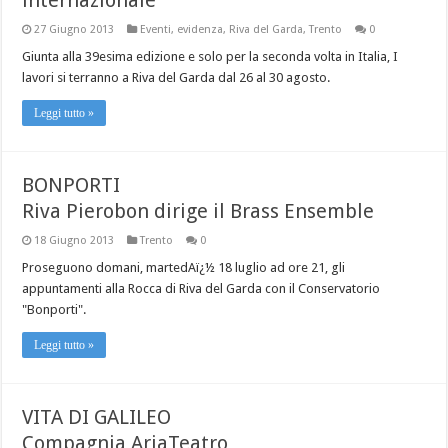
27 Giugno 2013
Eventi
,
evidenza
,
Riva del Garda
,
Trento
0
Giunta alla 39esima edizione e solo per la seconda volta in Italia, I
lavori si terranno a Riva del Garda dal 26 al 30 agosto.
Leggi tutto »
BONPORTI
Riva Pierobon dirige il Brass Ensemble
18 Giugno 2013
Trento
0
Proseguono domani, martedAï¿½ 18 luglio ad ore 21, gli
appuntamenti alla Rocca di Riva del Garda con il Conservatorio
"Bonporti".
Leggi tutto »
VITA DI GALILEO
Compagnia AriaTeatro