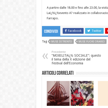
A partire dalle 18.00 e fino alle 23.00, la vis
Laï¿½ï¿½evento A? realizzato in collaborazio
Farrapo.
Facebook
Twitter
Condividi
Tag
MUSE DI TRENTO
MUSE FUORI ORARIO
Precedente
“MOBILITAï¿½ SOCIALE”: questo
il tema della X edizione del
Festival dell’Economia
Articoli correlati