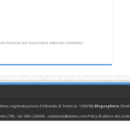
questo browser per la prossima volta che commento.
era, registrata presso il tribunale di Trento (n. 1369/08)
Blogosphera
: Diret
Trento (TN) - tel. 0461.236456 - redazione@etymo.com
Policy di utilizzo dei cook