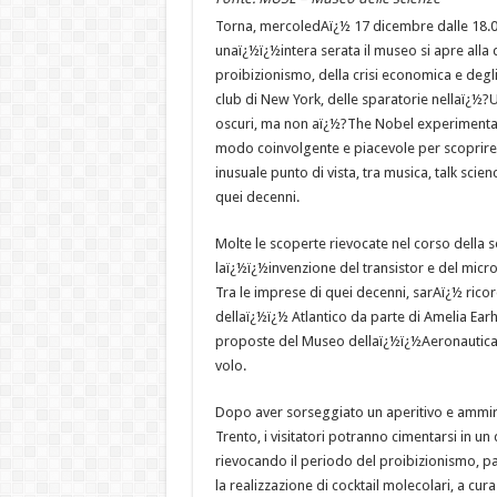
Torna, mercoledAï¿½ 17 dicembre dalle 18.00
unaï¿½ï¿½intera serata il museo si apre alla da
proibizionismo, della crisi economica e degli
club di New York, delle sparatorie nellaï¿½?U
oscuri, ma non aï¿½?The Nobel experimentaï¿
modo coinvolgente e piacevole per scoprire 
inusuale punto di vista, tra musica, talk sci
quei decenni.
Molte le scoperte rievocate nel corso della 
laï¿½ï¿½invenzione del transistor e del micro
Tra le imprese di quei decenni, sarAï¿½ ricor
dellaï¿½ï¿½ Atlantico da parte di Amelia Ea
proposte del Museo dellaï¿½ï¿½Aeronautica 
volo.
Dopo aver sorseggiato un aperitivo e ammira
Trento, i visitatori potranno cimentarsi in un
rievocando il periodo del proibizionismo, p
la realizzazione di cocktail molecolari, a cur