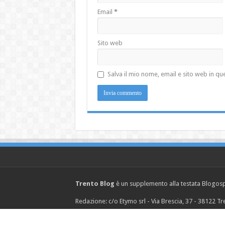
Email
*
Sito web
Salva il mio nome, email e sito web in 
Trento Blog
è un supplemento alla testata Blogosph
Redazione: c/o Etymo srl - Via Brescia, 37 - 38122 
© Copyright 2026, Etymo s.r.l. P.IVA 02242430219