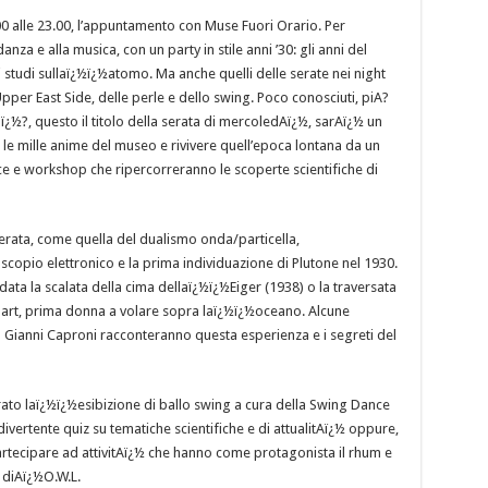
 alle 23.00, l’appuntamento con Muse Fuori Orario. Per
nza e alla musica, con un party in stile anni ’30: gli anni del
 studi sullaï¿½ï¿½atomo. Ma anche quelli delle serate nei night
pper East Side, delle perle e dello swing. Poco conosciuti, piA?
½?, questo il titolo della serata di mercoledAï¿½, sarAï¿½ un
le mille anime del museo e rivivere quell’epoca lontana da un
ence e workshop che ripercorreranno le scoperte scientifiche di
serata, come quella del dualismo onda/particella,
scopio elettronico e la prima individuazione di Plutone nel 1930.
data la scalata della cima dellaï¿½ï¿½Eiger (1938) o la traversata
rhart, prima donna a volare sopra laï¿½ï¿½oceano. Alcune
Gianni Caproni racconteranno questa esperienza e i segreti del
to laï¿½ï¿½esibizione di ballo swing a cura della Swing Dance
 divertente quiz su tematiche scientifiche e di attualitAï¿½ oppure,
artecipare ad attivitAï¿½ che hanno come protagonista il rhum e
a diAï¿½O.W.L.