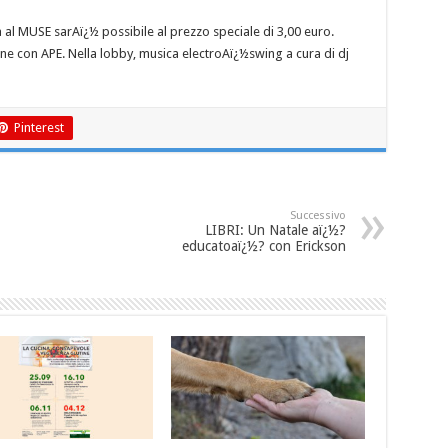
ita al MUSE sarAï¿½ possibile al prezzo speciale di 3,00 euro.
ne con APE. Nella lobby, musica electroAï¿½swing a cura di dj
Pinterest
Successivo
LIBRI: Un Natale aï¿½?
educatoaï¿½? con Erickson