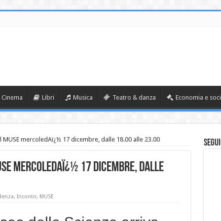
Cinema
Libri
Musica
Teatro & danza
Economia e soci
 MUSE mercoledAï¿½ 17 dicembre, dalle 18.00 alle 23.00
Segui
USE mercoledAï¿½ 17 dicembre, dalle
denza
,
Incontri
,
MUSE