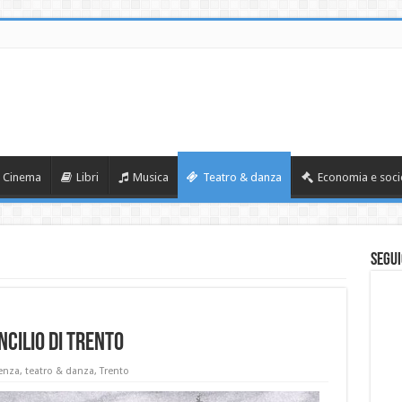
Cinema
Libri
Musica
Teatro & danza
Economia e soci
Segui
ncilio di Trento
enza
,
teatro & danza
,
Trento