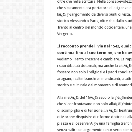
oltre che nella scrittura. Nella consapevolez
che sicuramente era portatore di esigenze e 
laï¿½ï¿½argomento da diversi punti di vista. 
storico Alessandro Paris, oltre che dallo stu
Trento al centro del mondo occidentale, una
Vergerio.
Il racconto prende il via nel 1542, qual
continua fino al suo termine, che ha avu
vediamo Trento crescere e cambiare. La rappre
i suoi dibattiti dottrinali, ma anche la cittAï
fossero non solo i religiosi e i padri conciliar
artigiani, i saltimbanchi e i mendicanti, a tu
storico e culturale del momento e di ammorb
Alla metAï¿½ del 16Aï¿½ secolo laï¿½ï¿½inter
che si confrontavano non solo allaï¿½ï¿½int
di scompiglio e di tensione. In Aï¿½Theatrum
di Morone disquisire di riforme dottrinali all
piazza e si osserverAï¿½ una famiglia trenti
senza svilire un argomento tanto serio e impe