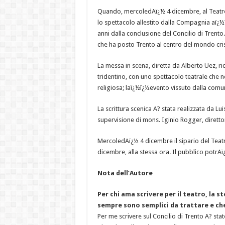
Quando, mercoledAï¿½ 4 dicembre, al Teatro
lo spettacolo allestito dalla Compagnia aï¿
anni dalla conclusione del Concilio di Trento
che ha posto Trento al centro del mondo cris
La messa in scena, diretta da Alberto Uez, ric
tridentino, con uno spettacolo teatrale che ne
religiosa; laï¿½ï¿½evento vissuto dalla comun
La scrittura scenica A? stata realizzata da Lu
supervisione di mons. Iginio Rogger, dirett
MercoledAï¿½ 4 dicembre il sipario del Teatro
dicembre, alla stessa ora. Il pubblico potrAï¿
Nota dell’Autore
Per chi ama scrivere per il teatro, la s
sempre sono semplici da trattare e che
Per me scrivere sul Concilio di Trento A? st