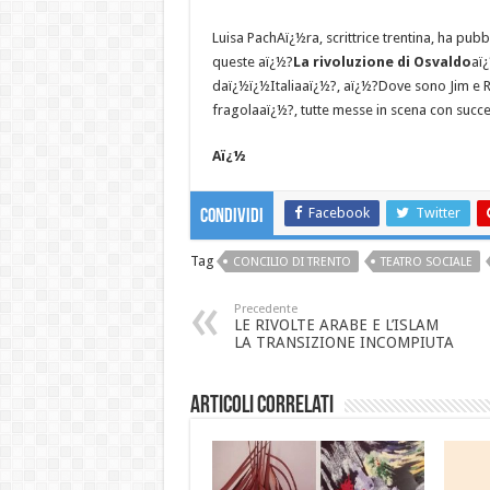
Luisa PachAï¿½ra, scrittrice trentina, ha pubbl
queste aï¿½?
La rivoluzione di Osvaldo
aï¿
daï¿½ï¿½Italiaaï¿½?, aï¿½?Dove sono Jim e
fragolaaï¿½?, tutte messe in scena con succ
Aï¿½
Facebook
Twitter
Condividi
Tag
CONCILIO DI TRENTO
TEATRO SOCIALE
Precedente
LE RIVOLTE ARABE E L’ISLAM
LA TRANSIZIONE INCOMPIUTA
Articoli correlati