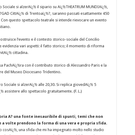
 Sociale si alzerAï¿½ il sipario su Aï¿½THEATRUM MUNDIAï¿½,
½?GAD CittAï¿½ di Trentoaï¿½?, saranno passati esattamente 450
. Con questo spettacolo teatrale si intende rievocare un evento
tiano.
ostruisce l’evento e il contesto storico-sociale del Concilio
 evidenzia vari aspetti: il fatto storico; il momento di riforma
itAï¿½ cittadina.
isa PachAï¿½ra con il contributo storico di Alessandro Paris e la
ore del Museo Diocesano Tridentino.
 Sociale si alzerAï¿½ alle 20,30. Si replica giovedAï¿½ 5
½ assistere allo spettacolo gratuitamente. (F. L.)
toria A? una fonte inesauribile di spunti, temi che non
 a volte prendono la forma di una vera e propria sfida.
ato cosAï¿½, una sfida che mi ha impegnato molto nello studio