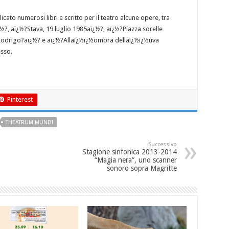
icato numerosi libri e scritto per il teatro alcune opere, tra
½?, aï¿½?Stava, 19 luglio 1985aï¿½?, aï¿½?Piazza sorelle
 Rodrigo?aï¿½? e aï¿½?Allaï¿½ï¿½ombra dellaï¿½ï¿½uva
esso.
Pinterest
THEATRUM MUNDI
Successivo
Stagione sinfonica 2013-2014
“Magia nera”, uno scanner
sonoro sopra Magritte