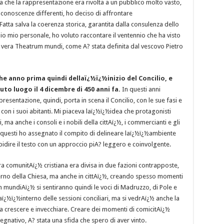
za che la rappresentazione era rivolta a un pubblico molto vasto,
conoscenze differenti, ho deciso di affrontare
Fatta salva la coerenza storica, garantita dalla consulenza dello
dio mio personale, ho voluto raccontare il ventennio che ha visto
 vera Theatrum mundi, come A? stata definita dal vescovo Pietro
che anno prima quindi dellaï¿½ï¿½inizio del Concilio, e
to luogo il 4 dicembre di 450 anni fa.
In questi anni
sentazione, quindi, porta in scena il Concilio, con le sue fasi e
¿½ con i suoi abitanti. Mi piaceva laï¿½ï¿½idea che protagonisti
i, ma anche i consoli e i nobili della cittAï¿½, i commercianti e gli
tti questi ho assegnato il compito di delineare laï¿½ï¿½ambiente
idire il testo con un approccio piA? leggero e coinvolgente.
a comunitAï¿½ cristiana era divisa in due fazioni contrapposte,
erno della Chiesa, ma anche in cittAï¿½, creando spesso momenti
 mundiAï¿½ si sentiranno quindi le voci di Madruzzo, di Pole e
aï¿½ï¿½interno delle sessioni conciliari, ma si vedrAï¿½ anche la
na crescere e invecchiare. Creare dei momenti di comicitAï¿½
gnativo, A? stata una sfida che spero di aver vinto.