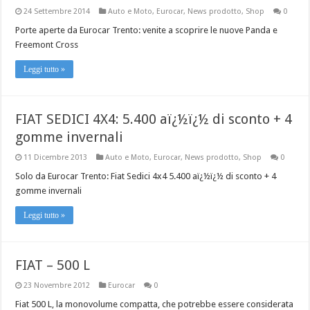
24 Settembre 2014
Auto e Moto
,
Eurocar
,
News prodotto
,
Shop
0
Porte aperte da Eurocar Trento: venite a scoprire le nuove Panda e
Freemont Cross
Leggi tutto »
FIAT SEDICI 4X4: 5.400 aï¿½ï¿½ di sconto + 4
gomme invernali
11 Dicembre 2013
Auto e Moto
,
Eurocar
,
News prodotto
,
Shop
0
Solo da Eurocar Trento: Fiat Sedici 4x4 5.400 aï¿½ï¿½ di sconto + 4
gomme invernali
Leggi tutto »
FIAT – 500 L
23 Novembre 2012
Eurocar
0
Fiat 500 L, la monovolume compatta, che potrebbe essere considerata