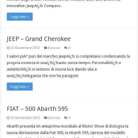
innovative: JeepAï¿½ Compass.
Leggi tutto »
JEEP – Grand Cherokee
23 Novembre 2012
Eurocar
0
I valori piA? puri del marchio JeepAï¿½ si completano condensando la
propria essenza in unaï¿½ï¿½auto senza tempo. PersonalitAï¿½ e
autenticitAï¿½ si vestono di nuova luce dando vita a
unaï¿½ï¿½eleganza che non ha paragoni
Leggi tutto »
FIAT – 500 Abarth 595
23 Novembre 2012
Eurocar
0
Abarth presenta im anteprima mondiale al Motor Show di Bologna la
nuova derivazione dalla Fiat 500, la Abarth 595, ripresa del modello