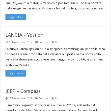
unaï¿½ï¿½auto a metAï¿½ tra veicolo per famiglie e uno alla portata
delle esigenze dei single. Modaiola fino al punto giusto, senza eccessi.
Leggi tutto »
LANCIA – Ypsilon
23 Novembre 2012
Eurocar
0
La nuova Lancia Ypsilon A? la aï¿½?piccola ammiragliaaï¿½? della casa
torinese e viene proposta nella variante a 5 porte per la prima volta
nella sua storia, per accogliere con maggiore comoditAï¿½ gli amanti
di questa vettura
Leggi tutto »
JEEP – Compass
23 Novembre 2012
Eurocar
0
Il marchio JeepAï¿½ affronta una nuova siï¿½? da, entrando nel
mondo degli Urban Vehicles con un modello dalle doti uniche ed