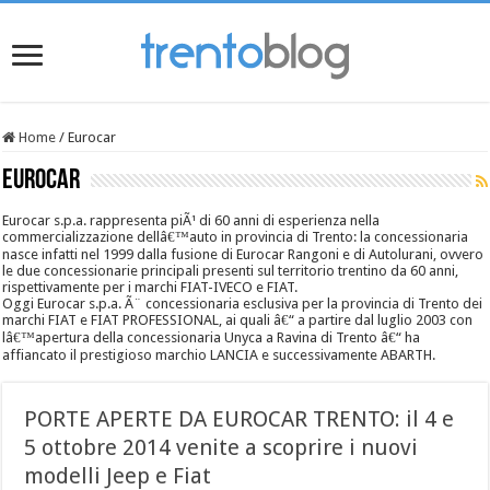
Home
/
Eurocar
Eurocar
Eurocar s.p.a. rappresenta piÃ¹ di 60 anni di esperienza nella
commercializzazione dellâ€™auto in provincia di Trento: la concessionaria
nasce infatti nel 1999 dalla fusione di Eurocar Rangoni e di Autolurani, ovvero
le due concessionarie principali presenti sul territorio trentino da 60 anni,
rispettivamente per i marchi FIAT-IVECO e FIAT.
Oggi Eurocar s.p.a. Ã¨ concessionaria esclusiva per la provincia di Trento dei
marchi FIAT e FIAT PROFESSIONAL, ai quali â€“ a partire dal luglio 2003 con
lâ€™apertura della concessionaria Unyca a Ravina di Trento â€“ ha
affiancato il prestigioso marchio LANCIA e successivamente ABARTH.
PORTE APERTE DA EUROCAR TRENTO: il 4 e
5 ottobre 2014 venite a scoprire i nuovi
modelli Jeep e Fiat