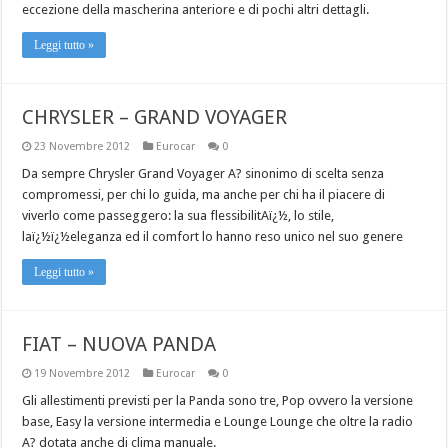
eccezione della mascherina anteriore e di pochi altri dettagli.
Leggi tutto »
CHRYSLER – GRAND VOYAGER
23 Novembre 2012
Eurocar
0
Da sempre Chrysler Grand Voyager A? sinonimo di scelta senza
compromessi, per chi lo guida, ma anche per chi ha il piacere di
viverlo come passeggero: la sua flessibilitAï¿½, lo stile,
laï¿½ï¿½eleganza ed il comfort lo hanno reso unico nel suo genere
Leggi tutto »
FIAT – NUOVA PANDA
19 Novembre 2012
Eurocar
0
Gli allestimenti previsti per la Panda sono tre, Pop ovvero la versione
base, Easy la versione intermedia e Lounge Lounge che oltre la radio
A? dotata anche di clima manuale.