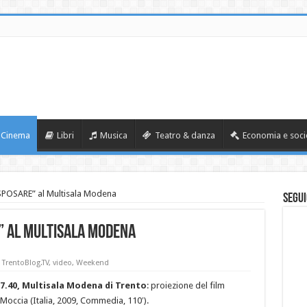
Cinema
Libri
Musica
Teatro & danza
Economia e soci
POSARE” al Multisala Modena
Segui
” al Multisala Modena
,
TrentoBlog.TV
,
video
,
Weekend
17.40, Multisala Modena di Trento
: proiezione del film
 Moccia (Italia, 2009, Commedia, 110′).