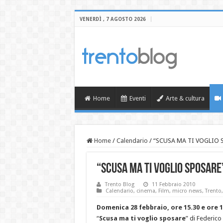
VENERDÌ , 7 AGOSTO 2026
Home
Eventi
Arte & cultura
Home
/
Calendario
/
“SCUSA MA TI VOGLIO S
“SCUSA MA TI VOGLIO SPOSARE
Trento Blog
11 Febbraio 2010
Calendario
,
cinema
,
Film
,
micro news
,
Trento
Domenica 28 febbraio, ore 15.30 e ore 
“
Scusa ma ti voglio sposare
” di Federico