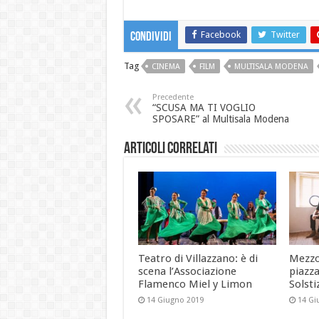
Facebook
Twitter
Condividi
Tag
CINEMA
FILM
MULTISALA MODENA
Precedente
“SCUSA MA TI VOGLIO
SPOSARE” al Multisala Modena
Articoli correlati
Teatro di Villazzano: è di
Mezzo
scena l’Associazione
piazza
Flamenco Miel y Limon
Solsti
14 Giugno 2019
14 Gi