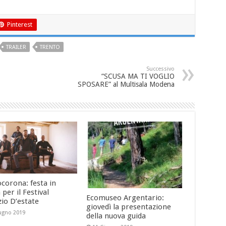
Pinterest
TRAILER
TRENTO
Successivo
“SCUSA MA TI VOGLIO
SPOSARE” al Multisala Modena
corona: festa in
 per il Festival
Ecomuseo Argentario:
zio D’estate
giovedì la presentazione
ugno 2019
della nuova guida