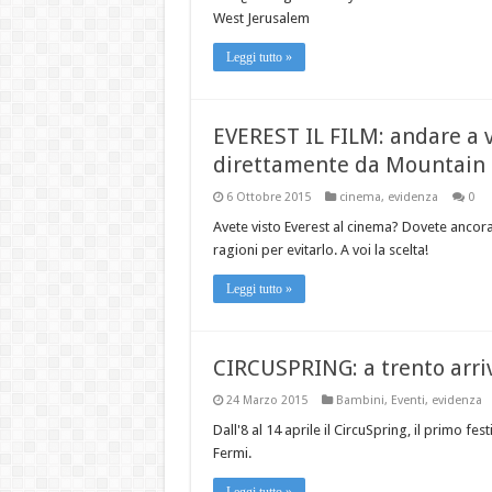
West Jerusalem
Leggi tutto »
EVEREST IL FILM: andare a v
direttamente da Mountain 
6 Ottobre 2015
cinema
,
evidenza
0
Avete visto Everest al cinema? Dovete ancora
ragioni per evitarlo. A voi la scelta!
Leggi tutto »
CIRCUSPRING: a trento arri
24 Marzo 2015
Bambini
,
Eventi
,
evidenza
Dall'8 al 14 aprile il CircuSpring, il primo fe
Fermi.
Leggi tutto »