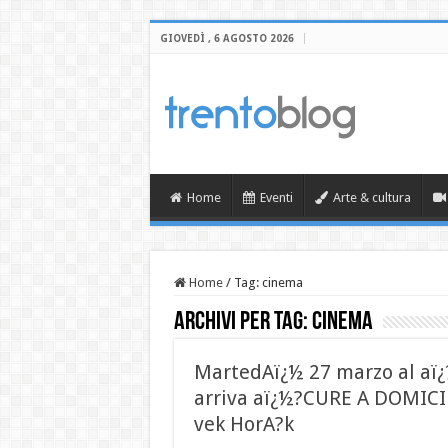
GIOVEDÌ , 6 AGOSTO 2026
Home
Eventi
Arte & cultura
Home
/
Tag:
cinema
Archivi per tag:
cinema
MartedAï¿½ 27 marzo al aï¿
arriva aï¿½?CURE A DOMICI
vek HorA?k