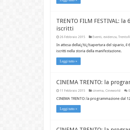
TRENTO FILM FESTIVAL: la 63
iscritti
26 Febbraio 2015
Eventi
,
evidenza
,
TrentoF
In attesa dellaï¿½ï¿½apertura del sipario, il 
iscritti nella storia della manifestazione.
Leggi tutto »
CINEMA TRENTO: la program
11 Febbraio 2015
cinema
,
Cineworld
0
CINEMA TRENTO: la programmazione dal 12 
Leggi tutto »
CINEMA TRENTO: la program