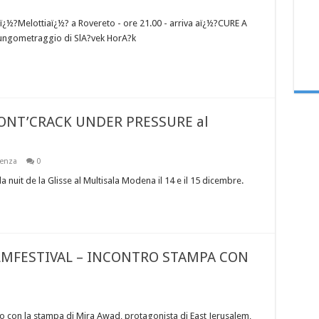
¿½?Melottiaï¿½? a Rovereto - ore 21.00 - arriva aï¿½?CURE A
ngometraggio di SlA?vek HorA?k
 DONT’CRACK UNDER PRESSURE al
denza
0
it de la Glisse al Multisala Modena il 14 e il 15 dicembre.
ILMFESTIVAL – INCONTRO STAMPA CON
ro con la stampa di Mira Awad, protagonista di East Jerusalem,