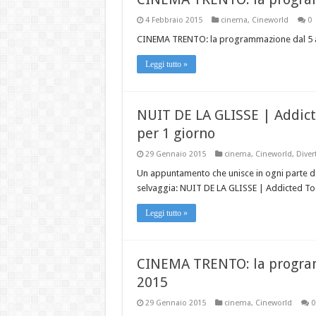
4 Febbraio 2015
cinema
,
Cineworld
0
CINEMA TRENTO: la programmazione dal 5 a
Leggi tutto »
NUIT DE LA GLISSE | Addicte
per 1 giorno
29 Gennaio 2015
cinema
,
Cineworld
,
Divert
Un appuntamento che unisce in ogni parte del
selvaggia: NUIT DE LA GLISSE | Addicted To L
Leggi tutto »
CINEMA TRENTO: la program
2015
29 Gennaio 2015
cinema
,
Cineworld
0