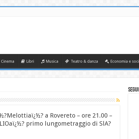
Cinema
Libri
Musica
Teatro & danza
Economia e soci
Segui
½?Melottiaï¿½? a Rovereto – ore 21.00 –
LIOaï¿½? primo lungometraggio di SlA?