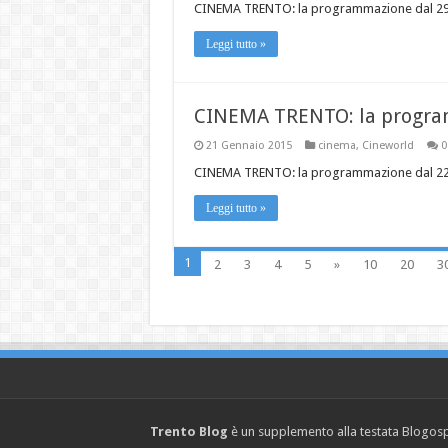
CINEMA TRENTO: la programmazione dal 29 
Leggi tutto »
CINEMA TRENTO: la program
21 Gennaio 2015
cinema
,
Cineworld
0
CINEMA TRENTO: la programmazione dal 22 
Leggi tutto »
1
2
3
4
5
»
10
20
3
Trento Blog
è un supplemento alla testata Blogosph