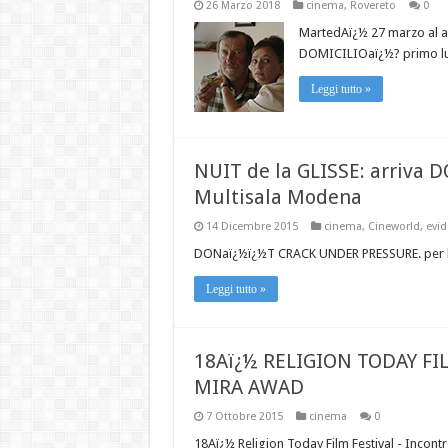
26 Marzo 2018
cinema
,
Rovereto
0
MartedAï¿½ 27 marzo al aï
DOMICILIOaï¿½? primo lu
Leggi tutto »
NUIT de la GLISSE: arriva
Multisala Modena
14 Dicembre 2015
cinema
,
Cineworld
,
evi
DONaï¿½ï¿½T CRACK UNDER PRESSURE. per la nu
Leggi tutto »
18Aï¿½ RELIGION TODAY F
MIRA AWAD
7 Ottobre 2015
cinema
0
18Aï¿½ Religion Today Film Festival - Incont