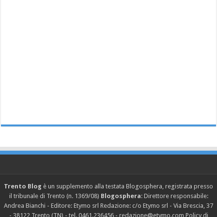
Trento Blog
è un supplemento alla testata Blogosphera, registrata presso
il tribunale di Trento (n. 1369/08)
Blogosphera
: Direttore responsabile:
Andrea Bianchi - Editore: Etymo srl Redazione: c/o Etymo srl - Via Brescia, 37
- 38122 Trento (TN) - tel. 0461.236456 - redazione@etymo.com
Policy di