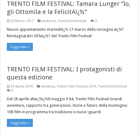
TRENTO FILM FESTIVAL: Tamara Lunger “Io,
gli Ottomila e la FelicitAï¿½”
20 Marzo 2017
evidenza
,
TrentoFilmFestival
0
Nuovo appuntamento martedAï¿½ 21 marzo della rassegna aï¿½?
MontagnaLibri 365aï¿½? del Trento Film Festival
Leggi tutto »
TRENTO FILM FESTIVAL: I protagonisti di
questa edizione
20 Aprile 2016
evidenza
,
Trento Film Festival 2016
,
TrentoFilmFestival
0
Dal 28 aprile allaï¿½ï¿½8 maggio il 64. Trento Film Festival Grandi
avventure, rapporto tra generazioni, storie e futuro della montagna:
108 film in programma tra tradizione e nuovi sguardi
Leggi tutto »