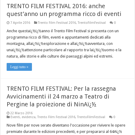
TRENTO FILM FESTIVAL 2016: anche
quest’anno un programma ricco di eventi
7 Aprile 2016
Trento Film Festival 2016
,
TrentoFilmFestival
0
Anche questaï¿½ï¿½anno il Trento Film Festival si presenta con un
programma ricco di film, eventi e appuntamenti dedicati alla
montagna, allaï¿½ï¿½esplorazione e allaï¿½ï¿½avventura, con
unaï¿½ï¿½attenzione particolare al rapporto tra laï¿½ï¿½uomo e la
natura, alle storie e alle culture dei paesaggi alpini ed estremi.
Leggi tutto »
TRENTO FILM FESTIVAL: Per la rassegna
Avvicinamenti il 24 marzo a Teatro di
Pergine la proiezione di NinAï¿½
22 Marzo 2016
Eventi
,
evidenza
,
Trento Film Festival 2016
,
TrentoFilmFestival
0
Nove film per nove serate diventano l'occasione per rivivere le opere
premiate durante le edizioni precedenti, e per prepararsi al 64Aï¿½