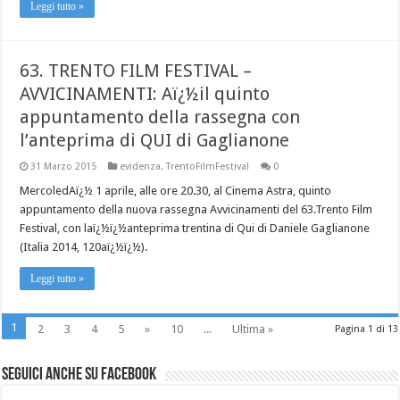
Leggi tutto »
63. TRENTO FILM FESTIVAL –
AVVICINAMENTI: Aï¿½il quinto
appuntamento della rassegna con
l’anteprima di QUI di Gaglianone
31 Marzo 2015
evidenza
,
TrentoFilmFestival
0
MercoledAï¿½ 1 aprile, alle ore 20.30, al Cinema Astra, quinto
appuntamento della nuova rassegna Avvicinamenti del 63.Trento Film
Festival, con laï¿½ï¿½anteprima trentina di Qui di Daniele Gaglianone
(Italia 2014, 120aï¿½ï¿½).
Leggi tutto »
1
2
3
4
5
»
10
...
Ultima »
Pagina 1 di 13
Seguici anche su Facebook