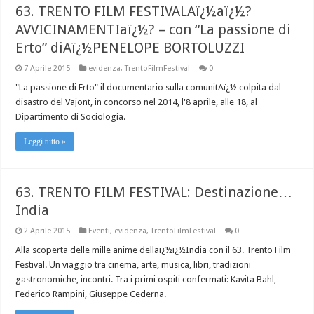
63. TRENTO FILM FESTIVALAï¿½aï¿½?
AVVICINAMENTIaï¿½? – con “La passione di
Erto” diAï¿½PENELOPE BORTOLUZZI
7 Aprile 2015
evidenza
,
TrentoFilmFestival
0
"La passione di Erto" il documentario sulla comunitAï¿½ colpita dal
disastro del Vajont, in concorso nel 2014, l'8 aprile, alle 18, al
Dipartimento di Sociologia.
Leggi tutto »
63. TRENTO FILM FESTIVAL: Destinazione…
India
2 Aprile 2015
Eventi
,
evidenza
,
TrentoFilmFestival
0
Alla scoperta delle mille anime dellaï¿½ï¿½India con il 63. Trento Film
Festival. Un viaggio tra cinema, arte, musica, libri, tradizioni
gastronomiche, incontri. Tra i primi ospiti confermati: Kavita Bahl,
Federico Rampini, Giuseppe Cederna.