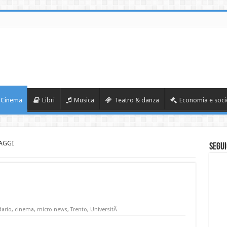
Cinema
Libri
Musica
Teatro & danza
Economia e soci
AGGI
Segui
dario
,
cinema
,
micro news
,
Trento
,
UniversitÃ