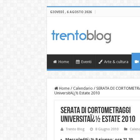
GIOVEDÌ , 6 AGOSTO 2026
Home
Eventi
Arte & cultura
Home
/
Calendario
/
SERATA DI CORTOMETR
UniversitAï¿½ Estate 2010
SERATA DI CORTOMETRAGGI
UniversitAï¿½ Estate 2010
Trento Blog
8 Giugno 2010
Calen
MercoledAï¿½ 9 giugno: ore 21.30