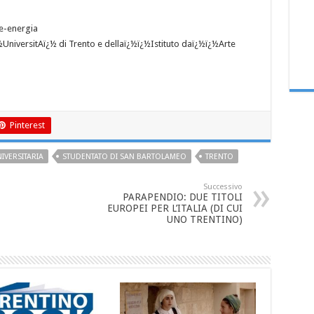
e-energia
¿½UniversitAï¿½ di Trento e dellaï¿½ï¿½Istituto daï¿½ï¿½Arte
Pinterest
IVERSITARIA
STUDENTATO DI SAN BARTOLAMEO
TRENTO
Successivo
PARAPENDIO: DUE TITOLI
EUROPEI PER L’ITALIA (DI CUI
UNO TRENTINO)