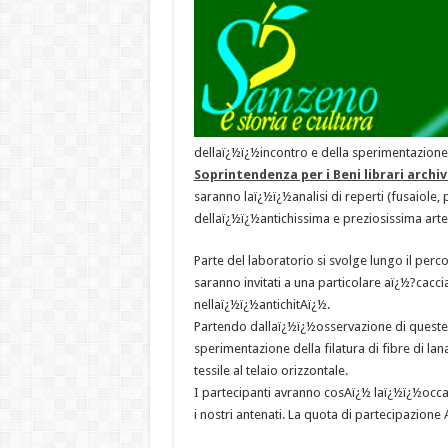
dellaï¿½ï¿½incontro e della sperimentazione,
Soprintendenza per i Beni librari archi
saranno laï¿½ï¿½analisi di reperti (fusaiole, 
dellaï¿½ï¿½antichissima e preziosissima arte 
Parte del laboratorio si svolge lungo il perco
saranno invitati a una particolare aï¿½?caccia
nellaï¿½ï¿½antichitAï¿½.
Partendo dallaï¿½ï¿½osservazione di queste p
sperimentazione della filatura di fibre di lana
tessile al telaio orizzontale.
I partecipanti avranno cosAï¿½ laï¿½ï¿½occa
i nostri antenati. La quota di partecipazione