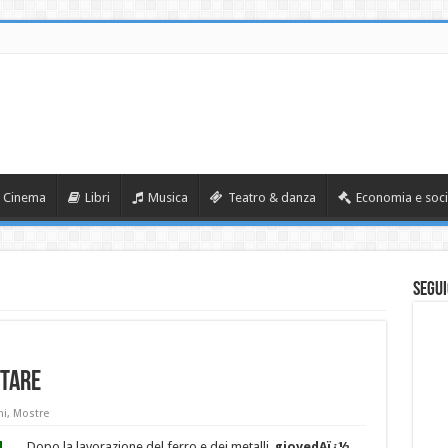
Cinema
Libri
Musica
Teatro & danza
Economia e soci
Segui
NTARE
ni
,
Mostre
Dopo la lavorazione del ferro e dei metalli,
giovedAï¿½