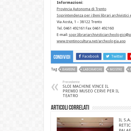
Informazioni
:
Provincia Autonoma di Trento
Soprintendenza per i Beni librari archivistici
Via Aosta, 1 – 38122 Trento
Tel. 0461 492161 Fax 0461 492160
E-mail:
sopr.librariarchivisticiarcheologici@pr
www.trentinocultura.net/archeologia.asp
Facebook
Twitter
Condividi
Tag
BAMBINI
LABORATORI
MOSTRE
Precedente
SLOI MACHINE VINCE IL
PREMIO MUSEO CERVI PER IL
TEATRO
Articoli correlati
IL S.A
RETIC
PALAF