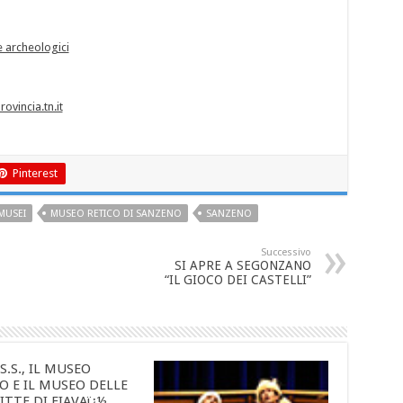
 e archeologici
ovincia.tn.it
Pinterest
MUSEI
MUSEO RETICO DI SANZENO
SANZENO
Successivo
SI APRE A SEGONZANO
“IL GIOCO DEI CASTELLI”
.S.S., IL MUSEO
O E IL MUSEO DELLE
ITTE DI FIAVAï¿½