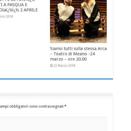
I A PASQUA E
Iaï¿½ï¿½ 2 APRILE
rzo 2018
Siamo tutti sulla stessa Arca
– Teatro di Meano -24
marzo – ore 20.00
22 Marzo 2018
campi obbligatori sono contrassegnati
*