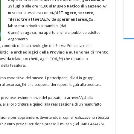
29 luglio
alle ore 15.00 al
Museo Retico di Sanzeno
A?
in scena la tessitura con
aï¿½?Tingere, tessere,
filare: tre attivitAï¿½ da sperimentare
aï¿½?,
laboratorio rivolto ai bambini (dai
6 anni) e ragazzi, ma aperto anche al pubblico adulto.
Argomento
 condotti dalle archeologhe dei Servizi Educativi della
vistici e archeologici della Provincia autonoma di Trento
,
pesi da telaio, rocchetti, aghi aï¿½ï¿½) che ci parlano
della tessitura.
rso espositivo del museo: i partecipanti, divisi in gruppi,
 al tesoroaï¿½? alla scoperta dei reperti legati alla tessitura
reziose testimonianze del passato, si arriverAï¿½ alla
, alla loro tintura e quindi alla realizzazione di un manufatto
sione per apprendere, divertendosi, come realizzavano i tessuti
 A? 2 euro previa iscrizione presso il museo (Tel. 0463 434125).