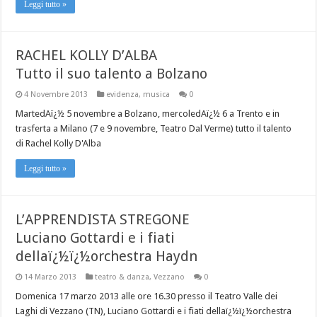
Leggi tutto »
RACHEL KOLLY D’ALBA
Tutto il suo talento a Bolzano
4 Novembre 2013
evidenza
,
musica
0
MartedAï¿½ 5 novembre a Bolzano, mercoledAï¿½ 6 a Trento e in
trasferta a Milano (7 e 9 novembre, Teatro Dal Verme) tutto il talento
di Rachel Kolly D'Alba
Leggi tutto »
L’APPRENDISTA STREGONE
Luciano Gottardi e i fiati
dellaï¿½ï¿½orchestra Haydn
14 Marzo 2013
teatro & danza
,
Vezzano
0
Domenica 17 marzo 2013 alle ore 16.30 presso il Teatro Valle dei
Laghi di Vezzano (TN), Luciano Gottardi e i fiati dellaï¿½ï¿½orchestra