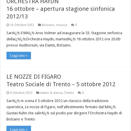
ORCHESTRA HAYDN
16 ottobre – apertura stagione sinfonica
2012/13
16 Ottobre 2012
Bolzano
,
musica
0
SarAï¿½ il MAï¿½ Arvo Volmer ad inaugurare la 53. Stagione sinfonica
dellaï¿½ï¿½Orchestra Haydn, martedAï¿½ 16 ottobre 2012 ore 20.00
presso Auditorium, via Dante, Bolzano.
Leggi tutto »
LE NOZZE DI FIGARO
Teatro Sociale di Trento – 5 ottobre 2012
4 Ottobre 2012
teatro & danza
,
Trento
0
SarAï¿½ in scena il 5 ottobre 2012 un classico della tradizione
operistica, Le nozze di Figaro, nell'allestimento firmato dal MAï¿½
Gustav Kuhn che salirAï¿½ sul podio per dirigere l'Orchestra Haydn di
Bolzano e Trento
Leggi tutto »