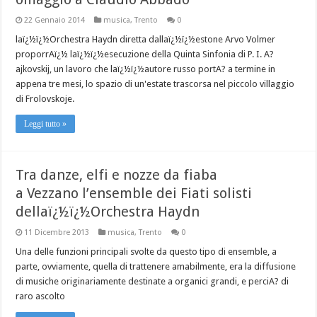
22 Gennaio 2014
musica
,
Trento
0
laï¿½ï¿½Orchestra Haydn diretta dallaï¿½ï¿½estone Arvo Volmer
proporrAï¿½ laï¿½ï¿½esecuzione della Quinta Sinfonia di P. I. A?
ajkovskij, un lavoro che laï¿½ï¿½autore russo portA? a termine in
appena tre mesi, lo spazio di un'estate trascorsa nel piccolo villaggio
di Frolovskoje.
Leggi tutto »
Tra danze, elfi e nozze da fiaba
a Vezzano l’ensemble dei Fiati solisti
dellaï¿½ï¿½Orchestra Haydn
11 Dicembre 2013
musica
,
Trento
0
Una delle funzioni principali svolte da questo tipo di ensemble, a
parte, ovviamente, quella di trattenere amabilmente, era la diffusione
di musiche originariamente destinate a organici grandi, e perciA? di
raro ascolto