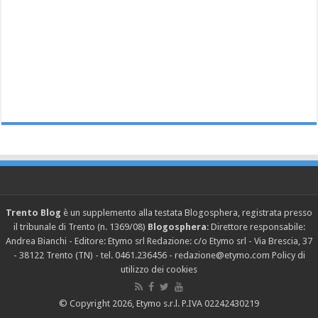
Trento Blog
è un supplemento alla testata Blogosphera, registrata presso
il tribunale di Trento (n. 1369/08)
Blogosphera
: Direttore responsabile:
Andrea Bianchi - Editore: Etymo srl Redazione: c/o Etymo srl - Via Brescia, 37
- 38122 Trento (TN) - tel. 0461.236456 - redazione@etymo.com
Policy di
utilizzo dei cookies
© Copyright 2026, Etymo s.r.l. P.IVA 02242430219