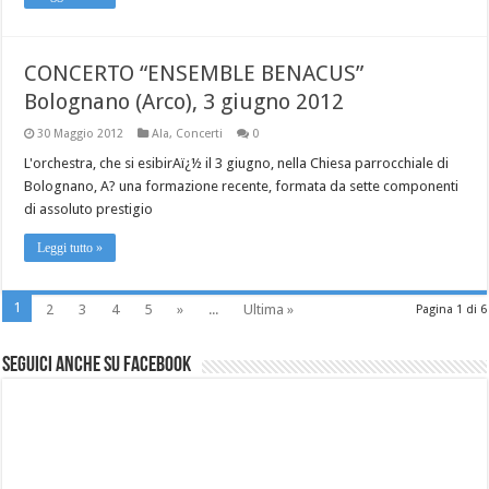
CONCERTO “ENSEMBLE BENACUS”
Bolognano (Arco), 3 giugno 2012
30 Maggio 2012
Ala
,
Concerti
0
L'orchestra, che si esibirAï¿½ il 3 giugno, nella Chiesa parrocchiale di
Bolognano, A? una formazione recente, formata da sette componenti
di assoluto prestigio
Leggi tutto »
1
2
3
4
5
»
...
Ultima »
Pagina 1 di 6
Seguici anche su Facebook