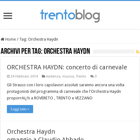
Home
/
Tag:
Orchestra Haydn
Archivi per tag:
Orchestra Haydn
ORCHESTRA HAYDN: concerto di carnevale
24 Febbraio 2014
evidenza
,
musica
,
Trento
0
Gli Strauss con i loro capolavori assoluti saranno ancora una volta
protagonisti del programma di carnevale che l'Orchestra Haydn
proporrAï¿½ a ROVERETO , TRENTO e VEZZANO
Leggi tutto »
Orchestra Haydn
omaggio a Claudio Abbado