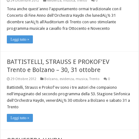
24 Dicembre 2012
evidenza
,
musica
,
Trento
0
Tona anche quest'anno l'appuntamento ormai tradizionale con il
Concerto di Fine Anno dell'Orchestra Haydn che lunedAï¿½ 31
dicembre sarAï¿½ all'Auditorium di Trento con uno stimolante
programma musicale a cavallo fra Ottocento e Novecento
Leggi tutto »
BATTISTELLI, STRAUSS E PROKOF’EV
Trento e Bolzano – 30, 31 ottobre
29 Ottobre 2012
Bolzano
,
evidenza
,
musica
,
Trento
0
Battistelli, Strauss e Prokof'ev sono i tre autori che compaiono
nell'impaginato del secondo programma della 53. Stagione Sinfonica
dell'Orchestra Haydn, venerdAï¿½ 30 ottobre a Bolzano e sabato 31 a
Trento
Leggi tutto »