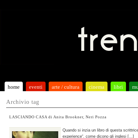
home
eventi
arte / cultura
cinema
libri
mu
Archivio tag
LASCIANDO CASA di Anita Brookner, Neri Pozza
Quando si inzia un libro di questa scrittrice
experience“, come dicono gli inglesi […]