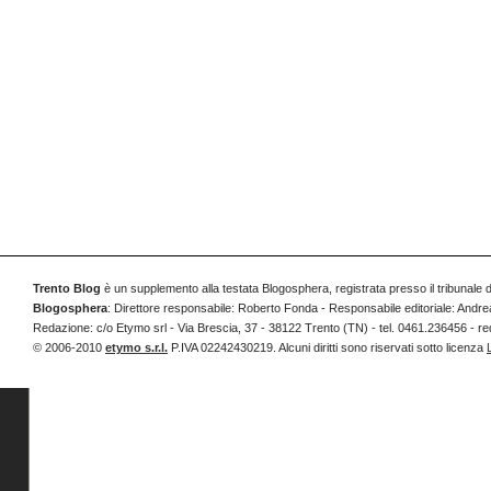
Trento Blog
è un supplemento alla testata Blogosphera, registrata presso il tribunale 
Blogosphera
: Direttore responsabile: Roberto Fonda - Responsabile editoriale: Andrea
Redazione: c/o Etymo srl - Via Brescia, 37 - 38122 Trento (TN) - tel. 0461.236456 
© 2006-2010
etymo s.r.l.
P.IVA 02242430219. Alcuni diritti sono riservati sotto licenza