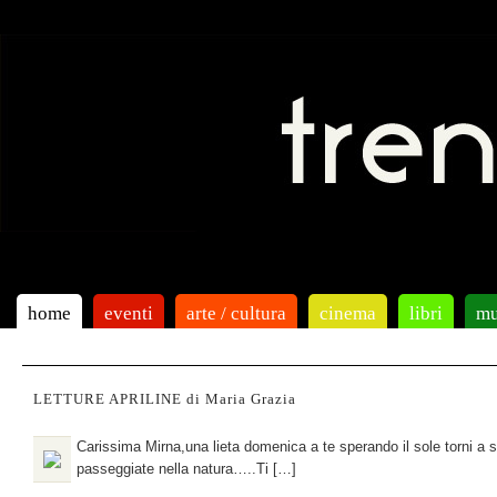
home
eventi
arte / cultura
cinema
libri
mu
LETTURE APRILINE di Maria Grazia
Carissima Mirna,una lieta domenica a te sperando il sole torni a 
passeggiate nella natura…..Ti […]