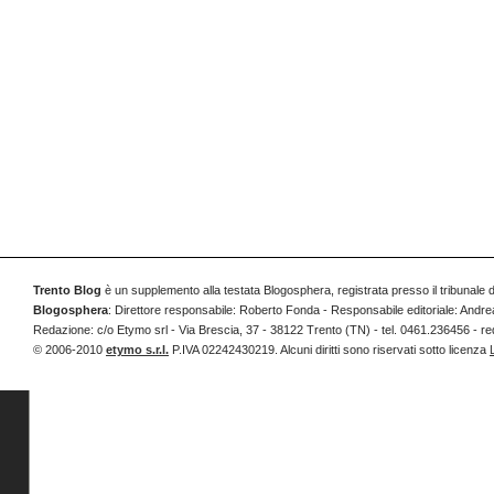
Trento Blog
è un supplemento alla testata Blogosphera, registrata presso il tribunale 
Blogosphera
: Direttore responsabile: Roberto Fonda - Responsabile editoriale: Andrea
Redazione: c/o Etymo srl - Via Brescia, 37 - 38122 Trento (TN) - tel. 0461.236456 
© 2006-2010
etymo s.r.l.
P.IVA 02242430219. Alcuni diritti sono riservati sotto licenza