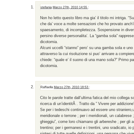
stefania
Marzo 27th, 2010 14:55
:
Non ho letto questo libro ma gia’ il titolo mi intriga. 
che da’ voce a molte sensazioni che ho provato anch’i
spaesamento, di incompletezza. Sospensione in diversi 
persino diverse personalita’. La “gamba sola” rappresent
dicotomia.
Alcuni uccelli “stanno” pero’ su una gamba sola e uno
attraverso la cui risoluzione si puo’ arrivare a compier
chiede: “quale e’ il suono di una mano sola?” Primo pa
dicotomia.
Raffaella
Marzo 27th, 2010 18:53
:
Cito le parole tratte dall’ultima fatica del mio collega 
ricerca di un’identitÃ . Tratto da ” Vivere per addizione
Se per i tedeschi continuavo ad essere uno straniero,un 
meridionale o terrone ; per i meridionali, un calabrese 
ghieggiu”, come loro chiamano gli arbereshe ; per gli
trentino; per i germanesi e i trentini, uno sradicato, 
sintesi di tutte quelle definizioni, una persona che vive