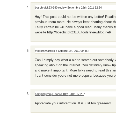
bosch clpk23-180 review
Settembre 28th, 2011 12:54
:
Hey! This post could not be written any better! Readi
previous room mate! He always kept chatting about this.
Fairly certain he will have a good read. Many thanks fo
website
http://boschclpk23180.toolsreviewblog.net/
modern warfare 3
Ottobre 1st, 2011 09:46
:
Can I simply say what a aid to search out somebody w
speaking about on the internet. You definitely know tips
and make it important. More folks need to read this an
I cant consider youre not more popular because you pos
camping item
Ottobre 18th, 2011 17:29
:
Appreciate your inforamtion. It is just too greeeeat!