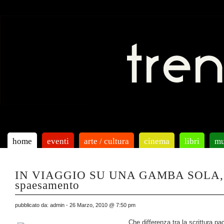
home
eventi
arte / cultura
cinema
libri
mu
IN VIAGGIO SU UNA GAMBA SOLA, o
spaesamento
pubblicato da: admin - 26 Marzo, 2010 @ 7:50 pm
Che differenza tra la scrittura p