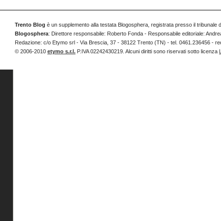
Trento Blog
è un supplemento alla testata Blogosphera, registrata presso il tribunale 
Blogosphera
: Direttore responsabile: Roberto Fonda - Responsabile editoriale: Andrea
Redazione: c/o Etymo srl - Via Brescia, 37 - 38122 Trento (TN) - tel. 0461.236456 
© 2006-2010
etymo s.r.l.
P.IVA 02242430219. Alcuni diritti sono riservati sotto licenza