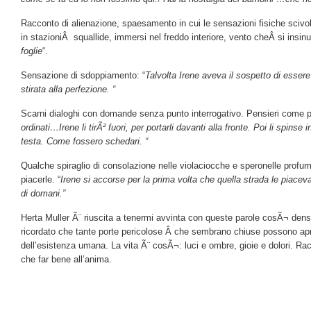
Racconto di alienazione, spaesamento in cui le sensazioni fisiche scivol
in stazioniÂ squallide, immersi nel freddo interiore, vento cheÂ si insin
foglie
“.
Sensazione di sdoppiamento: “
Talvolta Irene aveva il sospetto di esser
stirata alla perfezione. “
Scarni dialoghi con domande senza punto interrogativo. Pensieri come pu
ordinati…Irene li tirÃ² fuori, per portarli davanti alla fronte. Poi li spinse i
testa. Come fossero schedari. “
Qualche spiraglio di consolazione nelle violaciocche e speronelle profu
piacerle. “
Irene si accorse per la prima volta che quella strada le piacev
di domani.”
Herta Muller Ã¨ riuscita a tenermi avvinta con queste parole cosÃ¬ dense 
ricordato che tante porte pericolose Â che sembrano chiuse possono aprirs
dell’esistenza umana. La vita Ã¨ cosÃ¬: luci e ombre, gioie e dolori. Ra
che far bene all’anima.