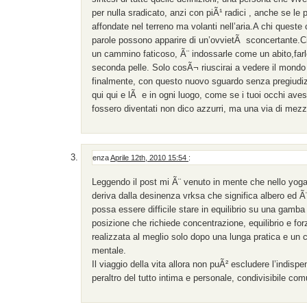
per nulla sradicato, anzi con piÃ¹ radici , anche se le
affondate nel terreno ma volanti nell’aria.A chi queste
parole possono apparire di un’ovvietÃ sconcertante.Ci
un cammino faticoso, Ã¨ indossarle come un abito,farl
seconda pelle. Solo cosÃ¬ riuscirai a vedere il mondo a
finalmente, con questo nuovo sguardo senza pregiudizi,
qui qui e lÃ e in ogni luogo, come se i tuoi occhi ave
fossero diventati non dico azzurri, ma una via di mez
enza
Aprile 12th, 2010 15:54
:
Leggendo il post mi Ã¨ venuto in mente che nello yoga
deriva dalla desinenza vrksa che significa albero ed 
possa essere difficile stare in equilibrio su una gamba 
posizione che richiede concentrazione, equilibrio e fo
realizzata al meglio solo dopo una lunga pratica e un 
mentale.
Il viaggio della vita allora non puÃ² escludere l’indispen
peraltro del tutto intima e personale, condivisibile co