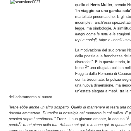
quella di
Herta Muller
, premio No
“
In viaggio su una gamba sola
martellate pneumatiche. E gli ste
incompleti, anch’essi spezzettat
legge, ma simbologie, Â similitu
lunghi come le notti e le stagioni.
topi e conigli, talpe e uccelli us
La motivazione del suo premo No
della poesia e la franchezza dell
diseredati”. E in questa storia, i
Irene Ã¨ una rifugiata politica ne
Fuggita dalla Romania di Ceauses
con la Securitate, la polizia segr
una nuova dimensione, ma riesce
un’estate slegata a metÃ tra la no
dell’adattamento al nuovo.
“Irene ebbe anche un altro sospetto. Quello di mantenere in testa una no
doverla ammettere. Di tradire la nostalgia nel momento in cui saliva. E p
pensieri sopra i sentimenti
.” Franz, il suo giovane amante, la accusa “Â
perchÃ¨ tu eri piena della tua. Adesso sei qui, e io sono qui, in questa s
come se tu ed io non fossimo qui.! Hai la nostalgia dei bambini …che n