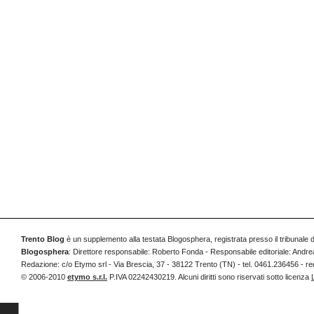
Trento Blog
è un supplemento alla testata Blogosphera, registrata presso il tribunale 
Blogosphera
: Direttore responsabile: Roberto Fonda - Responsabile editoriale: Andrea
Redazione: c/o Etymo srl - Via Brescia, 37 - 38122 Trento (TN) - tel. 0461.236456 
© 2006-2010
etymo s.r.l.
P.IVA 02242430219. Alcuni diritti sono riservati sotto licenza