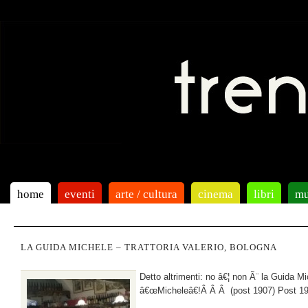
home
eventi
arte / cultura
cinema
libri
mu
LA GUIDA MICHELE – TRATTORIA VALERIO, BOLOGNA
Detto altrimenti: no â€¦ non Ã¨ la Guida Mi
â€œMicheleâ€!Â Â Â (post 1907) Post 1