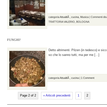
categoria
AttualitÃ
,
cucina
,
Musica
|
Commenti disab
TRATTORIA VALERIO, BOLOGNA
FUNGHI!
Detto altrimenti: Pilzen (in tedesco) e si
so che lo sanno tutti, ma per me […]
categoria
AttualitÃ
,
cucina
|
1 Comment
Page 2 of 2
« Articoli precedenti
1
2