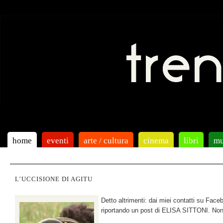
home
eventi
arte / cultura
cinema
libri
mu
L’UCCISIONE DI AGITU
Detto altrimenti: dai miei contatti su F
riportando un post di ELISA SITTONI. Non