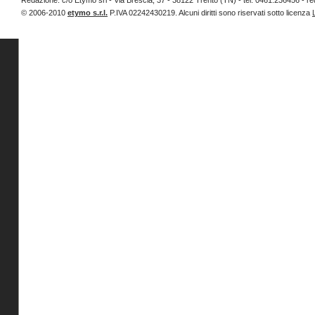
Redazione: c/o Etymo srl - Via Brescia, 37 - 38122 Trento (TN) - tel. 0461.236456 
© 2006-2010
etymo s.r.l.
P.IVA 02242430219. Alcuni diritti sono riservati sotto licenza