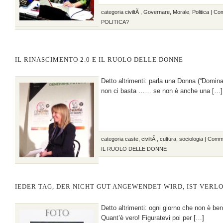
categoria
civiltÃ
,
Governare
,
Morale
,
Politica
|
Comm
POLITICA?
IL RINASCIMENTO 2.0 E IL RUOLO DELLE DONNE
Detto altrimenti: parla una Donna (“Domi
non ci basta …… se non è anche una […]
categoria
caste
,
civiltÃ
,
cultura
,
sociologia
|
Commen
IL RUOLO DELLE DONNE
IEDER TAG, DER NICHT GUT ANGEWENDET WIRD, IST VERL
Detto altrimenti: ogni giorno che non è b
Quant’è vero! Figuratevi poi per […]