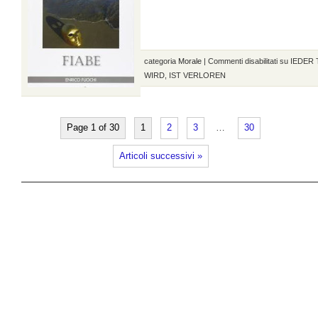
categoria
Morale
|
Commenti disabilitati
su IEDER
WIRD, IST VERLOREN
Page 1 of 30
1
2
3
…
30
Articoli successivi »