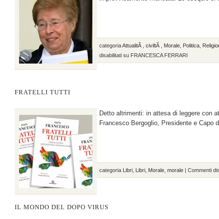
categoria
AttualitÃ
,
civiltÃ
,
Morale
,
Politica
,
Religi
disabilitati
su FRANCESCA FERRARI
FRATELLI TUTTI
Detto altrimenti: in attesa di leggere con
Francesco Bergoglio, Presidente e Capo d
categoria
Libri
,
Libri
,
Morale
,
morale
|
Commenti disa
IL MONDO DEL DOPO VIRUS