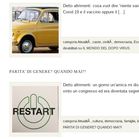
Detto altrimenti: cosa vuol dire “niente s
Covid 19 e il vaccino oppure il […]
categoria
AttualitÃ
,
caste
,
civiltÃ
,
democrazia
,
Ec
disabilitati
su IL MONDO DEL DOPO VIRUS
PARITA’ DI GENERE? QUANDO MAI?!
Detto altrimenti: un giorno un’amica mi d
vinto un congresso ed era diventata segret
categoria
AttualitÃ
,
cultura
,
democrazia
,
famiglia
,
l
PARITA’ DI GENERE? QUANDO MAI?!