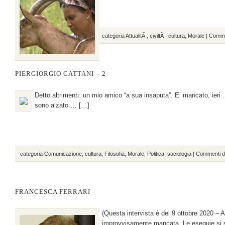
categoria
AttualitÃ
,
civiltÃ
,
cultura
,
Morale
|
Commen
PIERGIORGIO CATTANI – 2
Detto altrimenti: un mio amico “a sua insaputa”. E’ mancato, ier
sono alzato … […]
categoria
Comunicazione
,
cultura
,
Filosofia
,
Morale
,
Politica
,
sociologia
|
Commenti dis
FRANCESCA FERRARI
(Questa intervista è del 9 ottobre 2020 – 
improvvisamente mancata. Le esequie si 