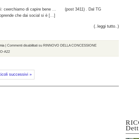
nti: ceerchiamo di capire bene … (post 3411) . Dal TG
pprende che dai social si è […]
(..leggi tutto..)
mia
|
Commenti disabilitati
su RINNOVO DELLA CONCESSIONE
O-A22
ticoli successivi »
RIC
Dett