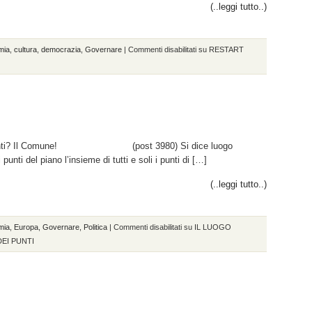
(..leggi tutto..)
mia
,
cultura
,
democrazia
,
Governare
|
Commenti disabilitati
su RESTART
imenti? Il Comune! (post 3980) Si dice luogo
punti del piano l’insieme di tutti e soli i punti di […]
(..leggi tutto..)
mia
,
Europa
,
Governare
,
Politica
|
Commenti disabilitati
su IL LUOGO
EI PUNTI