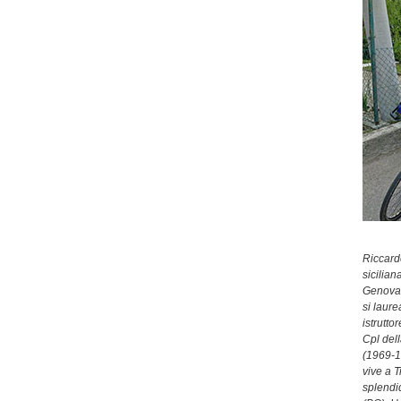
Riccard
sicilian
Genova, 
si laur
istrutto
Cpl del
(1969-1
vive a T
splendi