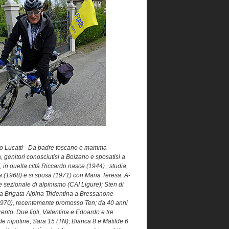
o Lucatti - Da padre toscano e mamma
a, genitori conosciutisi a Bolzano e sposatisi a
in quella città Riccardo nasce (1944) , studia,
ea (1968) e si sposa (1971) con Maria Teresa. A-
re sezionale di alpinismo (CAI Ligure); Sten di
la Brigata Alpina Tridentina a Bressanone
970), recentemente promosso Ten; da 40 anni
rento. Due figli, Valentina e Edoardo e tre
de nipotine, Sara 15 (TN); Bianca 8 e Matilde 6