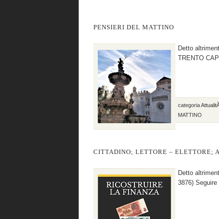
PENSIERI DEL MATTINO
Detto altrime
TRENTO CAPOLU
categoria
Attuali
MATTINO
CITTADINO; LETTORE – ELETTORE; 
Detto altriment
3876) Seguire e