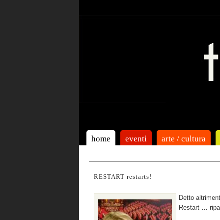
home
eventi
arte / cultura
RESTART restarts!
Detto altrimen
Restart … ripa