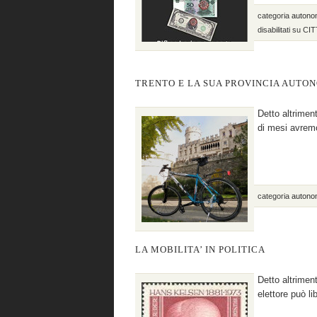
categoria
autono
disabilitati
su CIT
TRENTO E LA SUA PROVINCIA AUTO
Detto altrimen
di mesi avremo
categoria
autono
LA MOBILITA’ IN POLITICA
Detto altrimen
elettore può l