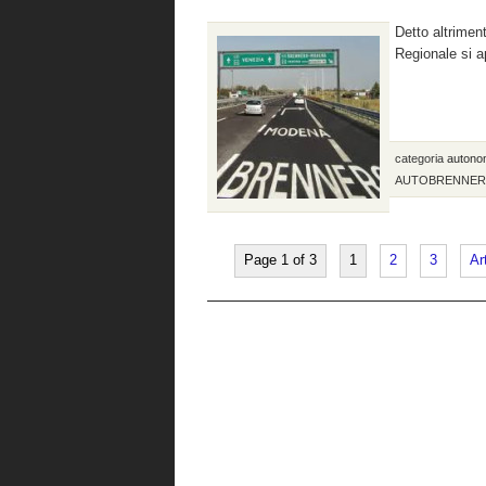
Detto altrime
Regionale si a
categoria
autono
AUTOBRENNER
Page 1 of 3
1
2
3
Ar