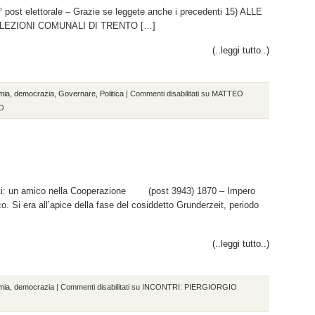
6° post elettorale – Grazie se leggete anche i precedenti 15) ALLE
EZIONI COMUNALI DI TRENTO […]
(..leggi tutto..)
mia
,
democrazia
,
Governare
,
Politica
|
Commenti disabilitati
su MATTEO
O
nti: un amico nella Cooperazione (post 3943) 1870 – Impero
o. Si era all’apice della fase del cosiddetto Grunderzeit, periodo
(..leggi tutto..)
mia
,
democrazia
|
Commenti disabilitati
su INCONTRI: PIERGIORGIO