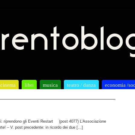
cinema
libri
musica
teatro / danza
economia /soc
ti: riprendono gli Eventi Restart (post 4077) L’Associazione
rte! – V. post precedente: in ricordo dei due […]