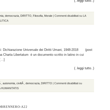
(..leggi tutto..)
mia
,
democrazia
,
DIRITTO
,
Filosofia
,
Morale
|
Commenti disabilitati
su LA
OLITICA
ti: Dichiarazione Universale dei Diritti Umani, 1948-2018 (post
 Charta Libertatum è un documento scritto in latino in cui
 […]
(..leggi tutto..)
tÃ
,
autonomia
,
civiltÃ
,
democrazia
,
DIRITTO
|
Commenti disabilitati
su
 HUMANITATIS
OBRENNERO-A22