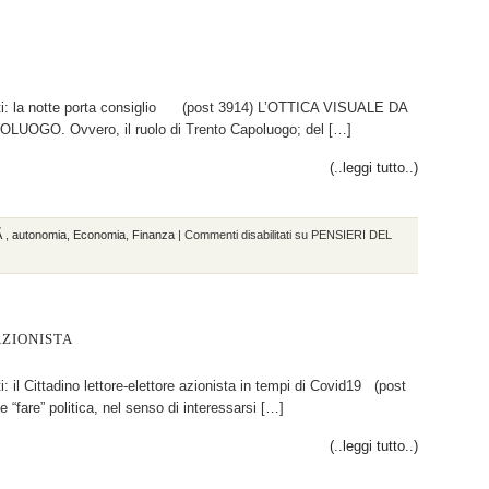
nti: la notte porta consiglio (post 3914) L’OTTICA VISUALE DA
OGO. Ovvero, il ruolo di Trento Capoluogo; del […]
(..leggi tutto..)
tÃ
,
autonomia
,
Economia
,
Finanza
|
Commenti disabilitati
su PENSIERI DEL
AZIONISTA
i: il Cittadino lettore-elettore azionista in tempi di Covid19 (post
 “fare” politica, nel senso di interessarsi […]
(..leggi tutto..)