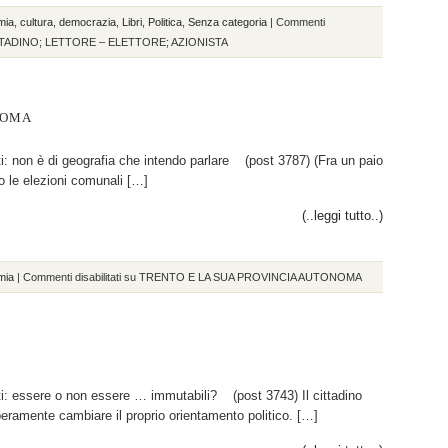
mia
,
cultura
,
democrazia
,
Libri
,
Politica
,
Senza categoria
|
Commenti
TADINO; LETTORE – ELETTORE; AZIONISTA
NOMA
ti: non è di geografia che intendo parlare (post 3787) (Fra un paio
 le elezioni comunali […]
(..leggi tutto..)
mia
|
Commenti disabilitati
su TRENTO E LA SUA PROVINCIA AUTONOMA
ti: essere o non essere … immutabili? (post 3743) Il cittadino
iberamente cambiare il proprio orientamento politico. […]