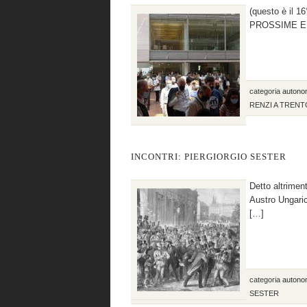
(questo è il 1
PROSSIME EL
categoria
autono
RENZI A TRENT
INCONTRI: PIERGIORGIO SESTER
Detto altrime
Austro Ungaric
[…]
categoria
autono
SESTER