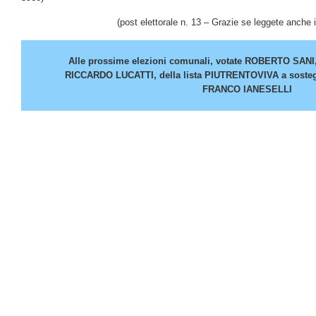
(post elettorale n. 13 – Grazie se leggete anche 
Alle prossime elezioni comunali, votate ROBERTO SA
RICCARDO LUCATTI, della lista PIUTRENTOVIVA a sosteg
FRANCO IANESELLI