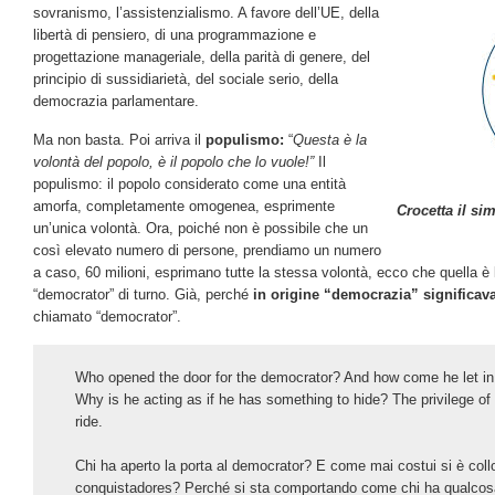
sovranismo, l’assistenzialismo. A favore dell’UE, della
libertà di pensiero, di una programmazione e
progettazione manageriale, della parità di genere, del
principio di sussidiarietà, del sociale serio, della
democrazia parlamentare.
Ma non basta. Poi arriva il
populismo:
“
Questa è la
volontà del popolo, è il popolo che lo vuole!”
Il
populismo: il popolo considerato come una entità
amorfa, completamente omogenea, esprimente
Crocetta il sim
un’unica volontà. Ora, poiché non è possibile che un
così elevato numero di persone, prendiamo un numero
a caso, 60 milioni, esprimano tutte la stessa volontà, ecco che quella è 
“democrator” di turno. Già, perché
in origine “democrazia” significav
chiamato “democrator”.
Who opened the door for the democrator? And how come he let in
Why is he acting as if he has something to hide? The privilege of t
ride.
Chi ha aperto la porta al democrator? E come mai costui si è coll
conquistadores? Perché si sta comportando come chi ha qualcosa 