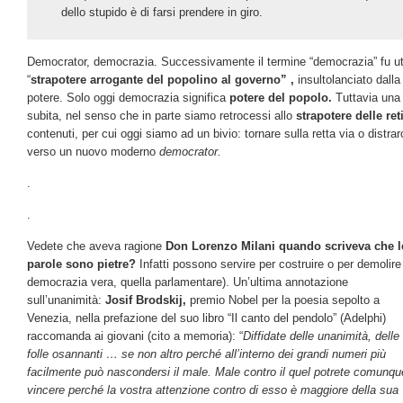
dello stupido è di farsi prendere in giro.
Democrator, democrazia. Successivamente il termine “democrazia” fu util
“
strapotere arrogante del popolino al governo” ,
insultolanciato dalla
potere. Solo oggi democrazia significa
potere del popolo.
Tuttavia una
subita, nel senso che in parte siamo retrocessi allo
strapotere delle ret
contenuti, per cui oggi siamo ad un bivio: tornare sulla retta via o distrar
verso un nuovo moderno
democrator.
.
.
Vedete che aveva ragione
Don Lorenzo Milani quando scriveva che l
parole sono pietre?
Infatti possono servire per costruire o per demolire 
democrazia vera, quella parlamentare). Un’ultima annotazione
sull’unanimità:
Josif Brodskij,
premio Nobel per la poesia sepolto a
Venezia, nella prefazione del suo libro “Il canto del pendolo” (Adelphi)
raccomanda ai giovani (cito a memoria): “
Diffidate delle unanimità, delle
folle osannanti … se non altro perché all’interno dei grandi numeri più
facilmente può nascondersi il male. Male contro il quel potrete comunqu
vincere perché la vostra attenzione contro di esso è maggiore della sua