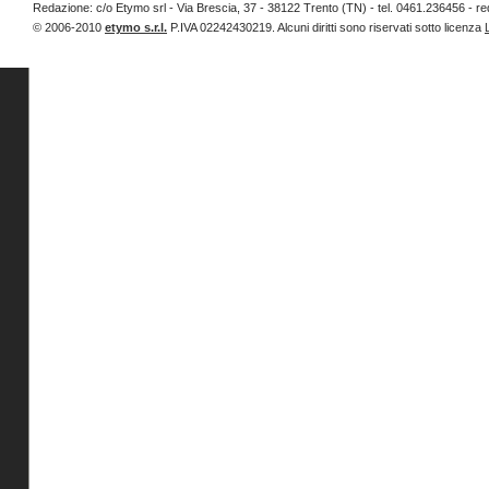
Redazione: c/o Etymo srl - Via Brescia, 37 - 38122 Trento (TN) - tel. 0461.236456 
© 2006-2010
etymo s.r.l.
P.IVA 02242430219. Alcuni diritti sono riservati sotto licenza