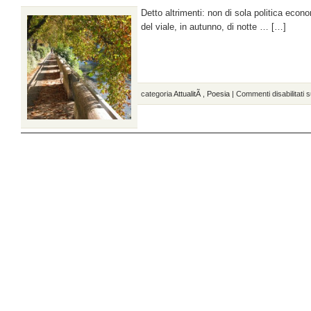
Detto altrimenti: non di sola politica ec
del viale, in autunno, di notte … […]
categoria
AttualitÃ
,
Poesia
|
Commenti disabilitati
s