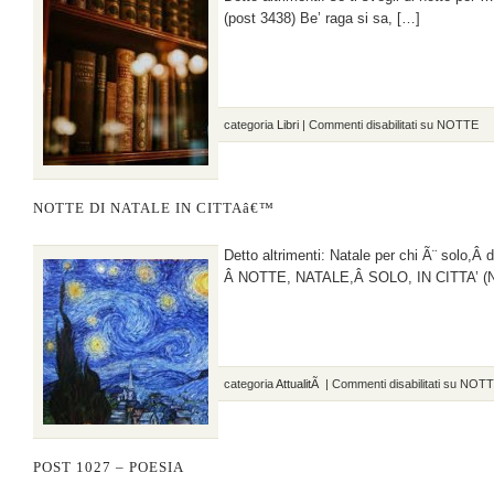
(post 3438) Be’ raga si sa, […]
categoria
Libri
|
Commenti disabilitati
su NOTTE
NOTTE DI NATALE IN CITTAâ€™
Detto altrimenti: Natale per chi Ã¨ solo,Â
Â NOTTE, NATALE,Â SOLO, IN CITTA’ (No,
categoria
AttualitÃ
|
Commenti disabilitati
su NOTT
POST 1027 – POESIA