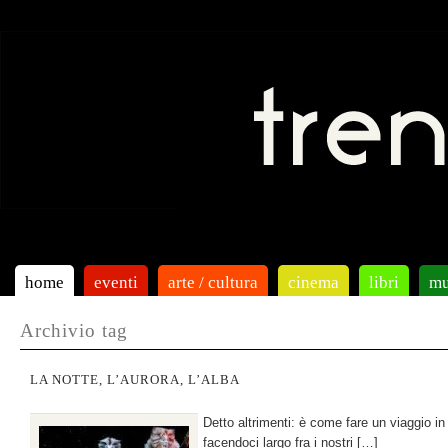
home
eventi
arte / cultura
cinema
libri
mu
Archivio tag
LA NOTTE, L’AURORA, L’ALBA
Detto altrimenti: è come fare un viaggio in
facendoci largo fra i nostri […]