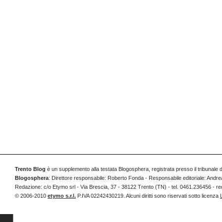
Trento Blog
è un supplemento alla testata Blogosphera, registrata presso il tribunale 
Blogosphera
: Direttore responsabile: Roberto Fonda - Responsabile editoriale: Andrea
Redazione: c/o Etymo srl - Via Brescia, 37 - 38122 Trento (TN) - tel. 0461.236456 
© 2006-2010
etymo s.r.l.
P.IVA 02242430219. Alcuni diritti sono riservati sotto licenza