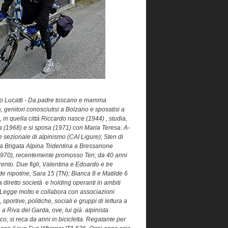
o Lucatti - Da padre toscano e mamma
a, genitori conosciutisi a Bolzano e sposatisi a
in quella città Riccardo nasce (1944) , studia,
ea (1968) e si sposa (1971) con Maria Teresa. A-
re sezionale di alpinismo (CAI Ligure); Sten di
la Brigata Alpina Tridentina a Bressanone
970), recentemente promosso Ten; da 40 anni
rento. Due figli, Valentina e Edoardo e tre
de nipotine, Sara 15 (TN); Bianca 8 e Matilde 6
 diretto società e holding operanti in ambiti
. Legge molto e collabora con associazioni
i, sportive, politiche, sociali e gruppi di lettura a
 a Riva del Garda, ove, lui già alpinista
co, si reca da anni in bicicletta. Regatante per