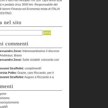
 con il suo Fun Whisper ITA 526. Ogni anno scia
a) e pedala circa 3000 km. Responsabile del
di lavoro Finanza ed Economia mista di ITALIA
RENTINO.
a nel sito
mi commenti
essandro Zorat:
Interessantissimo il discorso
 Andreaus. Bravo
essandro Zorat:
Sulle ciclabili: concordo con
ovanni Straffelini:
complimenti!
trizia Polito:
Grazie, caro Riccardo, per il
ovanni Straffelini:
Auguro a Riccardo e a
omenti
gorie
pinismo
sociazionismo
tualitÃ