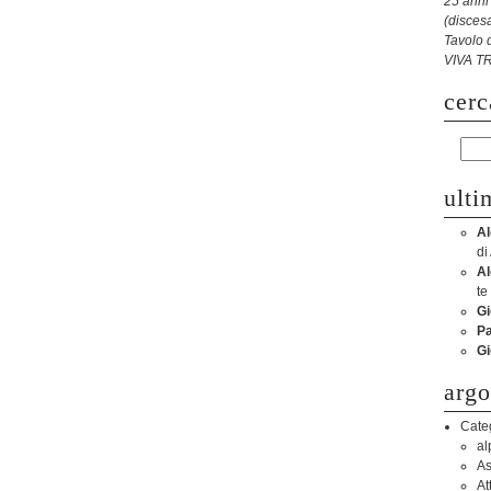
25 anni
(disces
Tavolo 
VIVA T
cerc
ulti
Al
di
Al
te
Gi
Pa
Gi
arg
Cate
al
As
At