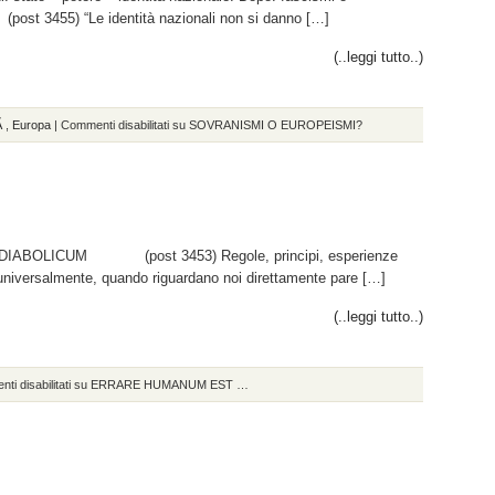
ost 3455) “Le identità nazionali non si danno […]
(..leggi tutto..)
tÃ
,
Europa
|
Commenti disabilitati
su SOVRANISMI O EUROPEISMI?
 DIABOLICUM (post 3453) Regole, principi, esperienze
 universalmente, quando riguardano noi direttamente pare […]
(..leggi tutto..)
i disabilitati
su ERRARE HUMANUM EST …