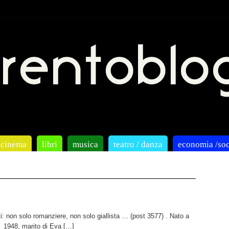
cinema
libri
musica
teatro / danza
economia /soc
ti: non solo romanziere, non solo giallista … (post 3577) . Nato a
 1948, marito di Eva […]