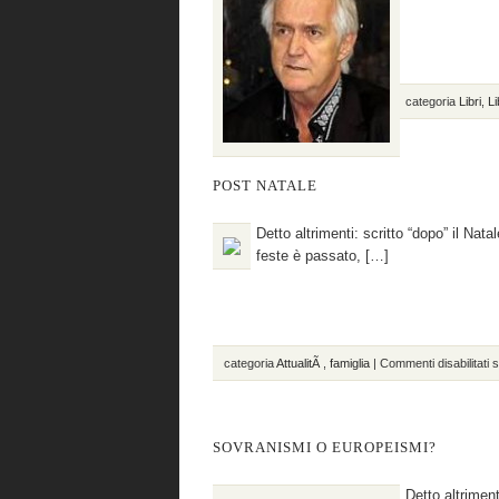
categoria
Libri
,
Li
POST NATALE
Detto altrimenti: scritto “dopo” il Nat
feste è passato, […]
categoria
AttualitÃ
,
famiglia
|
Commenti disabilitati
s
SOVRANISMI O EUROPEISMI?
Detto altrimen