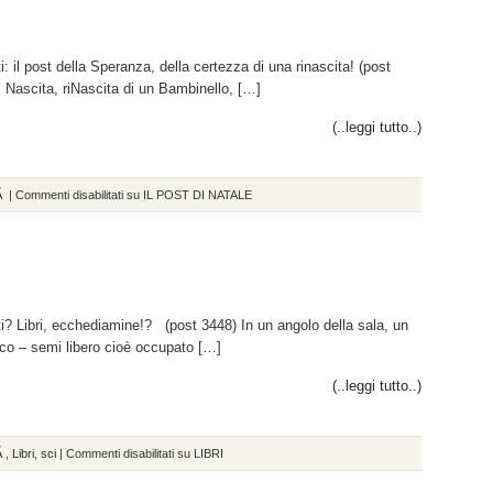
i: il post della Speranza, della certezza di una rinascita! (post
, Nascita, riNascita di un Bambinello, […]
(..leggi tutto..)
tÃ
|
Commenti disabilitati
su IL POST DI NATALE
ti? Libri, ecchediamine!? (post 3448) In un angolo della sala, un
nico – semi libero cioè occupato […]
(..leggi tutto..)
tÃ
,
Libri
,
sci
|
Commenti disabilitati
su LIBRI