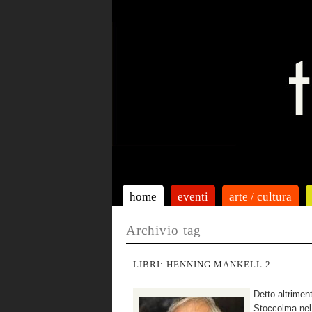
home
eventi
arte / cultura
Archivio tag
LIBRI: HENNING MANKELL 2
Detto altrimen
Stoccolma nel