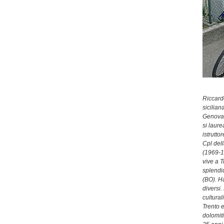
Riccard
sicilian
Genova, 
si laur
istrutto
Cpl del
(1969-1
vive a T
splendi
(BO). Ha
diversi
cultural
Trento e
dolomiti