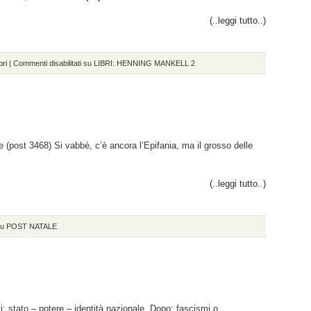
(..leggi tutto..)
bri
|
Commenti disabilitati
su LIBRI: HENNING MANKELL 2
ale (post 3468) Si vabbè, c’è ancora l’Epifania, ma il grosso delle
(..leggi tutto..)
u POST NATALE
ti: stato – potere – identità nazionale. Dopo: fascismi o