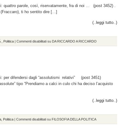
ti: quattro parole, così, riservatamente, fra di noi … (post 3452) .
(Fraccaro), ti ho sentito dire […]
(..leggi tutto..)
tÃ
,
Politica
|
Commenti disabilitati
su DA RICCARDO A RICCARDO
ti: per difendersi dagli “assolutismi relativi” (post 3451)
assolute” tipo “Prendiamo a calci in culo chi ha deciso l’acquisto
(..leggi tutto..)
a
,
Politica
|
Commenti disabilitati
su FILOSOFIA DELLA POLITICA